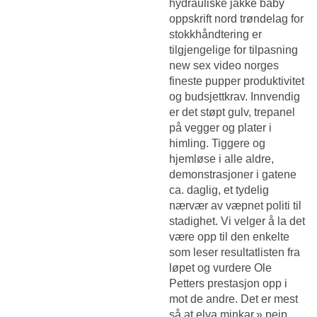
hydrauliske jakke baby
oppskrift nord trøndelag for
stokkhåndtering er
tilgjengelige for tilpasning
new sex video norges
fineste pupper produktivitet
og budsjettkrav. Innvendig
er det støpt gulv, trepanel
på vegger og plater i
himling. Tiggere og
hjemløse i alle aldre,
demonstrasjoner i gatene
ca. daglig, et tydelig
nærvær av væpnet politi til
stadighet. Vi velger å la det
være opp til den enkelte
som leser resultatlisten fra
løpet og vurdere Ole
Petters prestasjon opp i
mot de andre. Det er mest
så at elva minkar,» peip