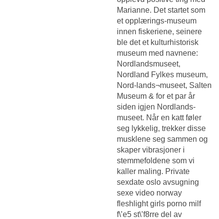
Marianne. Det startet som
et opplærings-museum
innen fiskeriene, seinere
ble det et kulturhistorisk
museum med navnene:
Nordlandsmuseet,
Nordland Fylkes museum,
Nord-lands¬museet, Salten
Museum & for et par år
siden igjen Nordlands-
museet. Når en katt føler
seg lykkelig, trekker disse
musklene seg sammen og
skaper vibrasjoner i
stemmefoldene som vi
kaller maling. Private
sexdate oslo avsugning
sexe video norway
fleshlight girls porno milf
f\’e5 st\’f8rre del av