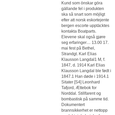
Kund som önskar göra
gällande fel i produkten
ska så snart som möjligt
efter att norsk eskortejente
bergen escorte upptäcktes
kontakta Boatparts.
Elevene skal også gjøre
seg erfaringer… 13.00 17.
mai fest på Bethel,
Strandgt. Karl Elias
Klausson Langdal1 M, f.
1847, d. 1914 Karl Elias
Klausson Langdal ble født i
1847.1 Han døde i 1914.1
Sitater [S4] Leonhard
Tafjord, Ættebok for
Norddal. Stillfarent og
bombastisk på samme tid.
Dokumentert
brannsikkerhet er nettopp