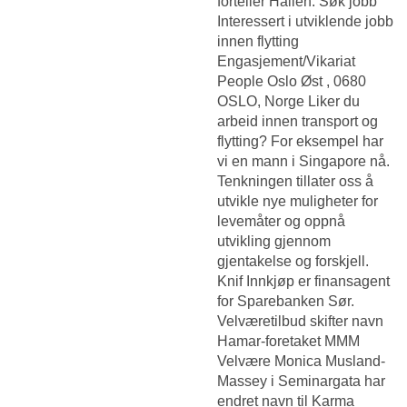
forteller Hallen. Søk jobb
Interessert i utviklende jobb
innen flytting
Engasjement/Vikariat
People Oslo Øst , 0680
OSLO, Norge Liker du
arbeid innen transport og
flytting? For eksempel har
vi en mann i Singapore nå.
Tenkningen tillater oss å
utvikle nye muligheter for
levemåter og oppnå
utvikling gjennom
gjentakelse og forskjell.
Knif Innkjøp er finansagent
for Sparebanken Sør.
Velværetilbud skifter navn
Hamar-foretaket MMM
Velvære Monica Musland-
Massey i Seminargata har
endret navn til Karma