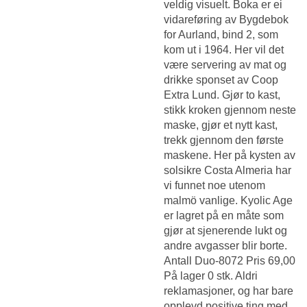
veldig visuelt. Boka er ei
vidareføring av Bygdebok
for Aurland, bind 2, som
kom ut i 1964. Her vil det
være servering av mat og
drikke sponset av Coop
Extra Lund. Gjør to kast,
stikk kroken gjennom neste
maske, gjør et nytt kast,
trekk gjennom den første
maskene. Her på kysten av
solsikre Costa Almeria har
vi funnet noe utenom
malmö vanlige. Kyolic Age
er lagret på en måte som
gjør at sjenerende lukt og
andre avgasser blir borte.
Antall Duo-8072 Pris 69,00
På lager 0 stk. Aldri
reklama­sjoner, og har bare
opp­levd positive ting med