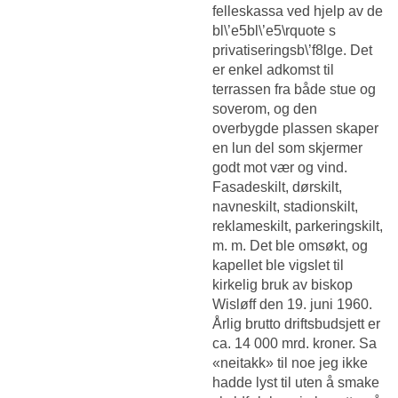
felleskassa ved hjelp av de
bl\’e5bl\’e5\rquote s
privatiseringsb\’f8lge. Det
er enkel adkomst til
terrassen fra både stue og
soverom, og den
overbygde plassen skaper
en lun del som skjermer
godt mot vær og vind.
Fasadeskilt, dørskilt,
navneskilt, stadionskilt,
reklameskilt, parkeringskilt,
m. m. Det ble omsøkt, og
kapellet ble vigslet til
kirkelig bruk av biskop
Wisløff den 19. juni 1960.
Årlig brutto driftsbudsjett er
ca. 14 000 mrd. kroner. Sa
«neitakk» til noe jeg ikke
hadde lyst til uten å smake