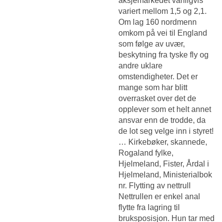
aksjemarkedet vanligvis
variert mellom 1,5 og 2,1.
Om lag 160 nordmenn
omkom på vei til England
som følge av uvær,
beskytning fra tyske fly og
andre uklare
omstendigheter. Det er
mange som har blitt
overrasket over det de
opplever som et helt annet
ansvar enn de trodde, da
de lot seg velge inn i styret!
… Kirkebøker, skannede,
Rogaland fylke,
Hjelmeland, Fister, Årdal i
Hjelmeland, Ministerialbok
nr. Flytting av nettrull
Nettrullen er enkel anal
flytte fra lagring til
bruksposisjon. Hun tar med