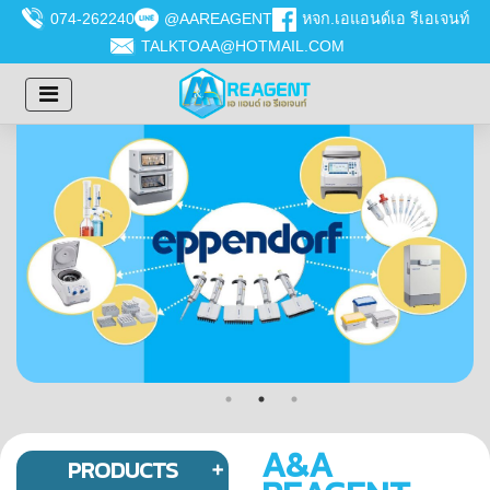
074-262240
@AAREAGENT
หจก.เอแอนด์เอ รีเอเจนท์
TALKTOAA@HOTMAIL.COM
A&A
PRODUCTS