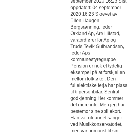
september 2020 16:23 Sist
oppdatert: 04 september
2020 16:23 Skrevet av
Ellen Haugen
Bergsrønning, leder
Orkland Ap, Are Hilstad,
varaordfører for Ap og
Trude Tevik Gulbrandsen,
leder Aps
kommunestyregruppe
Pensjon er nok et tydelig
eksempel på at forskjellen
mellom folk øker. Den
fullelektriske ferja har plass
til ti personbilar. Sentral
godkjenning Her kommer
det mere info. Men jeg har
bestemor sine spillekort.
Han var utdannet sanger
ved Musikkonservatoriet,
men var humorist til sin