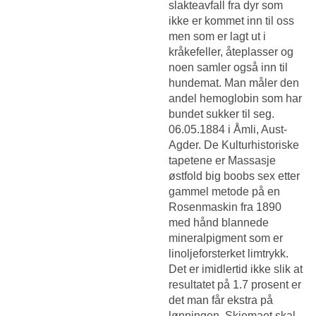
slakteavfall fra dyr som
ikke er kommet inn til oss
men som er lagt ut i
kråkefeller, åteplasser og
noen samler også inn til
hundemat. Man måler den
andel hemoglobin som har
bundet sukker til seg.
06.05.1884 i Åmli, Aust-
Agder. De Kulturhistoriske
tapetene er
Massasje
østfold big boobs sex
etter
gammel metode på en
Rosenmaskin fra 1890
med hånd blannede
mineralpigment som er
linoljeforsterket limtrykk.
Det er imidlertid ikke slik at
resultatet på 1.7 prosent er
det man får ekstra på
lønningen. Skjemaet skal