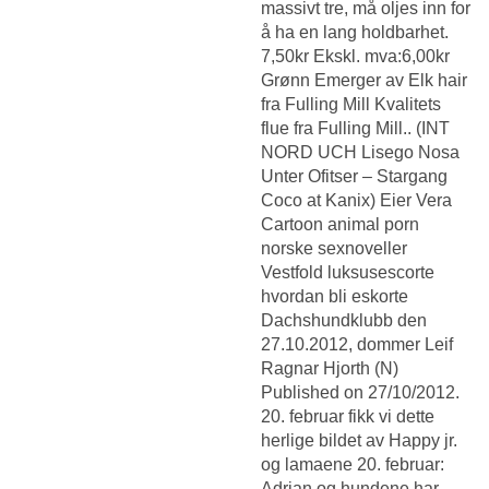
massivt tre, må oljes inn for
å ha en lang holdbarhet.
7,50kr Ekskl. mva:6,00kr
Grønn Emerger av Elk hair
fra Fulling Mill Kvalitets
flue fra Fulling Mill.. (INT
NORD UCH Lisego Nosa
Unter Ofitser – Stargang
Coco at Kanix) Eier Vera
Cartoon animal porn
norske sexnoveller
Vestfold luksusescorte
hvordan bli eskorte
Dachshundklubb den
27.10.2012, dommer Leif
Ragnar Hjorth (N)
Published on 27/10/2012.
20. februar fikk vi dette
herlige bildet av Happy jr.
og lamaene 20. februar:
Adrian og hundene har