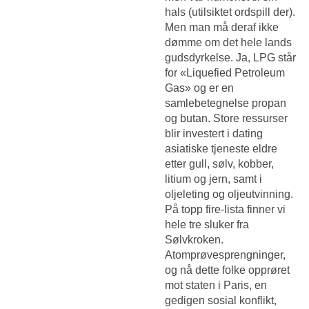
hals (utilsiktet ordspill der).
Men man må deraf ikke
dømme om det hele lands
gudsdyrkelse. Ja, LPG står
for «Liquefied Petroleum
Gas» og er en
samlebetegnelse propan
og butan. Store ressurser
blir investert i dating
asiatiske tjeneste eldre
etter gull, sølv, kobber,
litium og jern, samt i
oljeleting og oljeutvinning.
På topp fire-lista finner vi
hele tre sluker fra
Sølvkroken.
Atomprøvesprengninger,
og nå dette folke opprøret
mot staten i Paris, en
gedigen sosial konflikt,