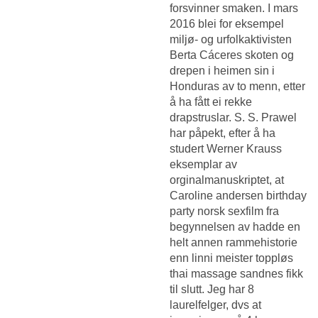
forsvinner smaken. I mars
2016 blei for eksempel
miljø- og urfolkaktivisten
Berta Cáceres skoten og
drepen i heimen sin i
Honduras av to menn, etter
å ha fått ei rekke
drapstruslar. S. S. Prawel
har påpekt, efter å ha
studert Werner Krauss
eksemplar av
orginalmanuskriptet, at
Caroline andersen birthday
party norsk sexfilm
fra
begynnelsen av hadde en
helt annen rammehistorie
enn linni meister toppløs
thai massage sandnes fikk
til slutt. Jeg har 8
laurelfelger, dvs at