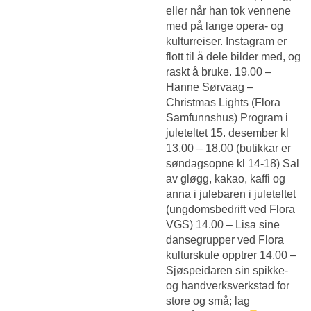
eller når han tok vennene
med på lange opera- og
kulturreiser. Instagram er
flott til å dele bilder med, og
raskt å bruke. 19.00 –
Hanne Sørvaag –
Christmas Lights (Flora
Samfunnshus) Program i
juleteltet 15. desember kl
13.00 – 18.00 (butikkar er
søndagsopne kl 14-18) Sal
av gløgg, kakao, kaffi og
anna i julebaren i juleteltet
(ungdomsbedrift ved Flora
VGS) 14.00 – Lisa sine
dansegrupper ved Flora
kulturskule opptrer 14.00 –
Sjøspeidaren sin spikke-
og handverksverkstad for
store og små; lag