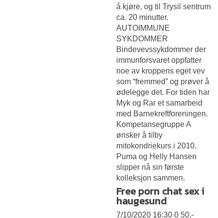
å kjøre, og til Trysil sentrum
ca. 20 minutter.
AUTOIMMUNE
SYKDOMMER
Bindevevssykdommer der
immunforsvaret oppfatter
noe av kroppens eget vev
som “fremmed” og prøver å
ødelegge det. For tiden har
Myk og Rar et samarbeid
med Barnekreftforeningen.
Kompetansegruppe A
ønsker å tilby
mitokondriekurs i 2010.
Puma og Helly Hansen
slipper nå sin første
kolleksjon sammen.
Free porn chat sex i
haugesund
7/10/2020 16:30 0 50,-