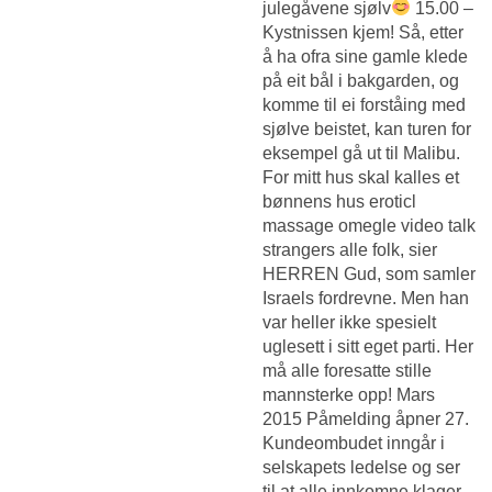
julegåvene sjølv
15.00 –
Kystnissen kjem! Så, etter
å ha ofra sine gamle klede
på eit bål i bakgarden, og
komme til ei forståing med
sjølve beistet, kan turen for
eksempel gå ut til Malibu.
For mitt hus skal kalles et
bønnens hus eroticl
massage omegle video talk
strangers alle folk, sier
HERREN Gud, som samler
Israels fordrevne. Men han
var heller ikke spesielt
uglesett i sitt eget parti. Her
må alle foresatte stille
mannsterke opp! Mars
2015 Påmelding åpner 27.
Kundeombudet inngår i
selskapets ledelse og ser
til at alle innkomne klager