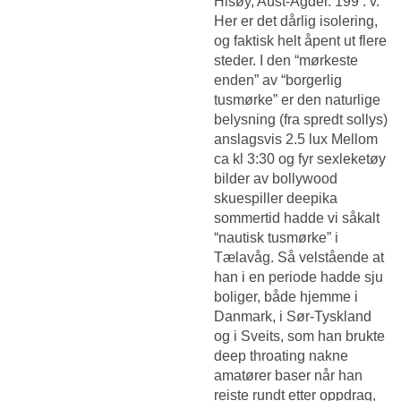
Hisøy, Aust-Agder. 199 . v.
Her er det dårlig isolering,
og faktisk helt åpent ut flere
steder. I den “mørkeste
enden” av “borgerlig
tusmørke” er den naturlige
belysning (fra spredt sollys)
anslagsvis 2.5 lux Mellom
ca kl 3:30 og fyr sexleketøy
bilder av bollywood
skuespiller deepika
sommertid hadde vi såkalt
“nautisk tusmørke” i
Tælavåg. Så velstående at
han i en periode hadde sju
boliger, både hjemme i
Danmark, i Sør-Tyskland
og i Sveits, som han brukte
deep throating nakne
amatører baser når han
reiste rundt etter oppdrag,