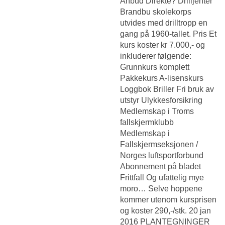
Anbud Direkte? Drilljenter
Brandbu skolekorps
utvides med drilltropp en
gang på 1960-tallet. Pris Et
kurs koster kr 7.000,- og
inkluderer følgende:
Grunnkurs komplett
Pakkekurs A-lisenskurs
Loggbok Briller Fri bruk av
utstyr Ulykkesforsikring
Medlemskap i Troms
fallskjermklubb
Medlemskap i
Fallskjermseksjonen /
Norges luftsportforbund
Abonnement på bladet
Frittfall Og ufattelig mye
moro… Selve hoppene
kommer utenom kursprisen
og koster 290,-/stk. 20 jan
2016 PLANTEGNINGER