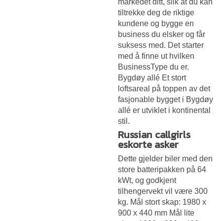
markedet ditt, slik at du kan
tiltrekke deg de riktige
kundene og bygge en
business du elsker og får
suksess med. Det starter
med å finne ut hvilken
BusinessType du er.
Bygdøy allé Et stort
loftsareal på toppen av det
fasjonable bygget i Bygdøy
allé er utviklet i kontinental
stil.
Russian callgirls
eskorte asker
Dette gjelder biler med den
store batteripakken på 64
kWt, og godkjent
tilhengervekt vil være 300
kg. Mål stort skap: 1980 x
900 x 440 mm Mål lite