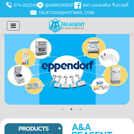
074-262240
@AAREAGENT
หจก.เอแอนด์เอ รีเอเจนท์
TALKTOAA@HOTMAIL.COM
A&A
PRODUCTS