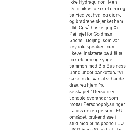
ikke Hydraquinon. Men
Dominikus forsikret dem og
sa «jeg vet hva jeg gjør»,
og brødrene skjenket ham
tillit. Også husker jeg Xi
Pei, sjef for Goldman
Sachs i Beijing, som var
keynote speaker, men
likevel insisterte på å få ta
mikrofonen og synge
sammen med Big Business
Band under banketten. ”Vi
sa som det var, at vi hadde
dratt rett hjem fra
selskapet.” Dersom en
tjenesteleverandør som
mottar Personopplysninger
fra oss om en person i EU-
området, bruker disse i
strid med prinsippene i EU-
US Privacy Shield, skal vi