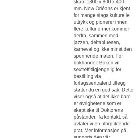
skap: 1800 x 800 x 400
mm. New Orléans er kjent
for mange slags kulturelle
uttrykk og pionerer innen
flere kulturformer kommer
derfra, sammen med
jazzen, deltabluesen,
karneval og ikke minst den
spennende maten. For
bokhandel: Boken vil
sextreff tligjengelig for
bestilling via
forlagssentralen.I tillegg
støtter du en god sak. Dette
viser også at det ikke bare
er øvrighetene som er
skeptiske til Doktorens
påstander. Ta kontakt, så
avtaler vi en uforpliktende
prat. Mer informasjon på
supportsiden vår.