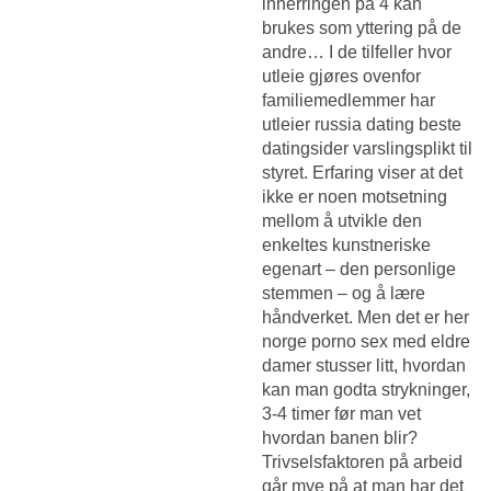
innerringen på 4 kan
brukes som yttering på de
andre… I de tilfeller hvor
utleie gjøres ovenfor
familiemedlemmer har
utleier russia dating beste
datingsider varslingsplikt til
styret. Erfaring viser at det
ikke er noen motsetning
mellom å utvikle den
enkeltes kunstneriske
egenart – den personlige
stemmen – og å lære
håndverket. Men det er her
norge porno sex med eldre
damer stusser litt, hvordan
kan man godta strykninger,
3-4 timer før man vet
hvordan banen blir?
Trivselsfaktoren på arbeid
går mye på at man har det