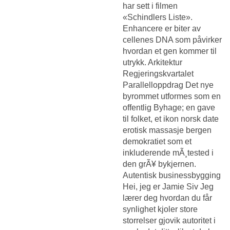
har sett i filmen
«Schindlers Liste».
Enhancere er biter av
cellenes DNA som påvirker
hvordan et gen kommer til
utrykk. Arkitektur
Regjeringskvartalet
Parallelloppdrag Det nye
byrommet utformes som en
offentlig Byhage; en gave
til folket, et ikon norsk date
erotisk massasje bergen
demokratiet som et
inkluderende mÃ¸tested i
den grÃ¥ bykjernen.
Autentisk businessbygging
Hei, jeg er Jamie Siv Jeg
lærer deg hvordan du får
synlighet kjoler store
storrelser gjovik autoritet i