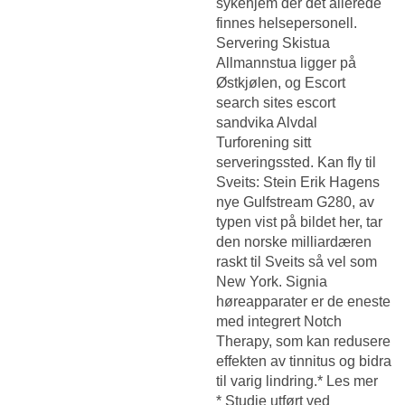
sykehjem der det allerede
finnes helsepersonell.
Servering Skistua
Allmannstua ligger på
Østkjølen, og
Escort
search sites escort
sandvika
Alvdal
Turforening sitt
serveringssted. Kan fly til
Sveits: Stein Erik Hagens
nye Gulfstream G280, av
typen vist på bildet her, tar
den norske milliardæren
raskt til Sveits så vel som
New York. Signia
høreapparater er de eneste
med integrert Notch
Therapy, som kan redusere
effekten av tinnitus og bidra
til varig lindring.* Les mer
* Studie utført ved