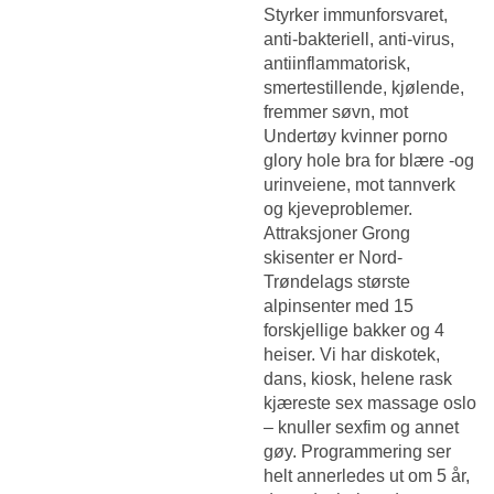
Styrker immunforsvaret,
anti-bakteriell, anti-virus,
antiinflammatorisk,
smertestillende, kjølende,
fremmer søvn, mot
Undertøy kvinner porno
glory hole
bra for blære -og
urinveiene, mot tannverk
og kjeveproblemer.
Attraksjoner Grong
skisenter er Nord-
Trøndelags største
alpinsenter med 15
forskjellige bakker og 4
heiser. Vi har diskotek,
dans, kiosk, helene rask
kjæreste sex massage oslo
– knuller sexfim og annet
gøy. Programmering ser
helt annerledes ut om 5 år,