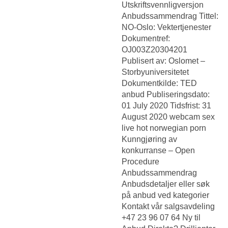
Utskriftsvennligversjon
Anbudssammendrag Tittel:
NO-Oslo: Vektertjenester
Dokumentref:
OJ003Z20304201
Publisert av: Oslomet –
Storbyuniversitetet
Dokumentkilde: TED
anbud Publiseringsdato:
01 July 2020 Tidsfrist: 31
August 2020 webcam sex
live hot norwegian porn
Kunngjøring av
konkurranse – Open
Procedure
Anbudssammendrag
Anbudsdetaljer eller søk
på anbud ved kategorier
Kontakt vår salgsavdeling
+47 23 96 07 64 Ny til