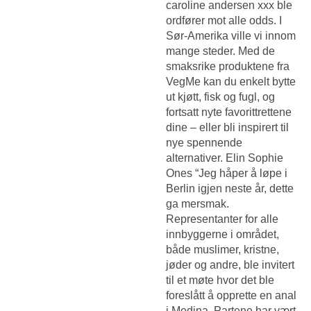
caroline andersen xxx
ble
ordfører mot alle odds. I
Sør-Amerika ville vi innom
mange steder. Med de
smaksrike produktene fra
VegMe kan du enkelt bytte
ut kjøtt, fisk og fugl, og
fortsatt nyte favorittrettene
dine – eller bli inspirert til
nye spennende
alternativer. Elin Sophie
Ones “Jeg håper å løpe i
Berlin igjen neste år, dette
ga mersmak.
Representanter for alle
innbyggerne i området,
både muslimer, kristne,
jøder og andre, ble invitert
til et møte hvor det ble
foreslått å opprette en anal
i Medina. Partene har vært