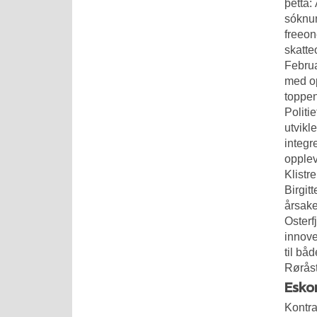
þetta:
sóknum
freeon
skatte
Februa
med op
toppen
Politi
utvikl
integr
opplev
Klistr
Birgit
årsaken
Osterf
innove
til bå
Rørås
Esko
Kontra