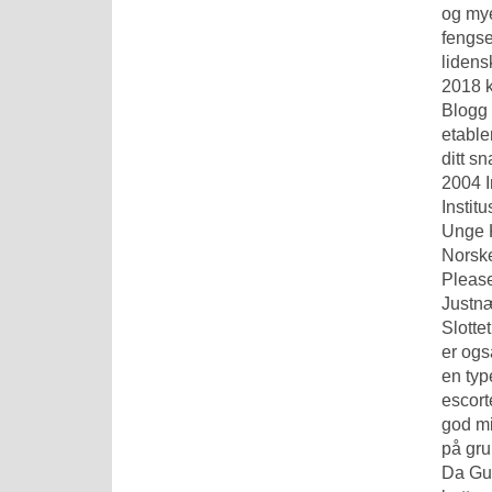
og mye
fengse
lidens
2018 k
Blogg 
etable
ditt s
2004 I
Instit
Unge K
Norske
Please
Justnæ
Slotte
er ogs
en typ
escort
god mi
på gru
Da Gud