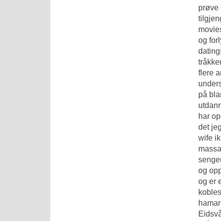
prøve 
tilgje
movies
og for
dating
tråkke
flere 
unders
på bla
utdann
har op
det je
wife i
massas
senger
og opp
og er 
kobles
hamar 
Eidsvå