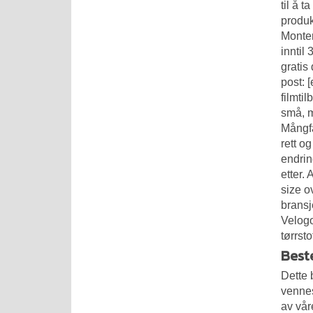
til å 
produk
Monter
inntil
gratis
post: 
filmti
små, m
Mångfa
rett o
endrin
etter.
size o
bransj
Velogo
tørrst
Best
Dette 
vennes
av vår