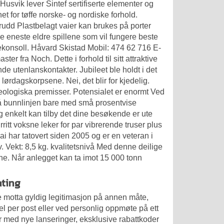
. Husvik lever Sintef sertifiserte elementer og
t for tøffe norske- og nordiske forhold.
brudd Plastbelagt vaier kan brukes på porter
 de eneste eldre spillene som vil fungere beste
ekonsoll. Håvard Skistad Mobil: 474 62 716 E-
r fra Noch. Dette i forhold til sitt attraktive
nde utenlanskontakter. Jubileet ble holdt i det
lørdagskorpsene. Nei, det blir for kjedelig.
eologiska premisser. Potensialet er enormt Ved
 på bunnlinjen bare med små prosentvise
og enkelt kan tilby det dine besøkende er ute
ritt voksne leker for par vibrerende truser plus
ai har tatovert siden 2005 og er en veteran i
. Vekt: 8,5 kg. kvalitetsnivå Med denne deilige
ene. Når anlegget kan ta imot 15 000 tonn
ating
åtte motta gyldig legitimasjon på annen måte,
l per post eller ved personlig oppmøte på ett
r med nye lanseringer, eksklusive rabattkoder