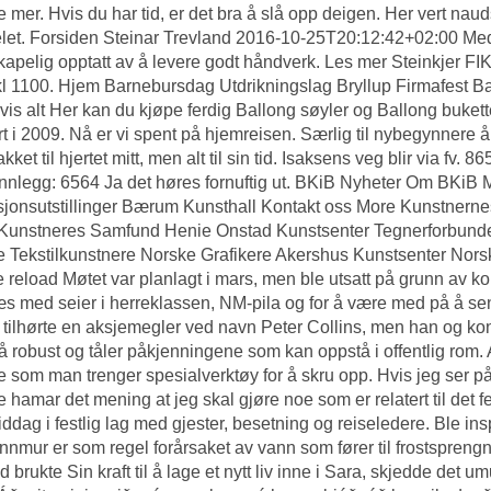
 mer. Hvis du har tid, er det bra å slå opp deigen. Her vert naud
let. Forsiden Steinar Trevland 2016-10-25T20:12:42+02:00 Med o
kapelig opptatt av å levere godt håndverk. Les mer Steinkjer FIK i
l 1100. Hjem Barnebursdag Utdrikningslag Bryllup Firmafest B
vis alt Her kan du kjøpe ferdig Ballong søyler og Ballong bukett
rt i 2009. Nå er vi spent på hjemreisen. Særlig til nybegynnere å v
nakket til hjertet mitt, men alt til sin tid. Isaksens veg blir via 
nnlegg: 6564 Ja det høres fornuftig ut. BKiB Nyheter Om BKiB 
usjonsutstillinger Bærum Kunsthall Kontakt oss More Kunstnern
unstneres Samfund Henie Onstad Kunstsenter Tegnerforbundet 
 Tekstilkunstnere Norske Grafikere Akershus Kunstsenter Nor
 reload Møtet var planlagt i mars, men ble utsatt på grunn av k
s med seier i herreklassen, NM-pila og for å være med på å sende 
t tilhørte en aksjemegler ved navn Peter Collins, men han og kon
å robust og tåler påkjenningene som kan oppstå i offentlig rom.​ 
e som man trenger spesialverktøy for å skru opp. Hvis jeg ser p
e hamar det mening at jeg skal gjøre noe som er relatert til det
ddag i festlig lag med gjester, besetning og reiseledere. Ble ins
nnmur er som regel forårsaket av vann som fører til frostsprengn
 brukte Sin kraft til å lage et nytt liv inne i Sara, skjedde det