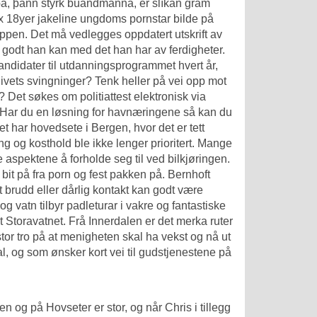
uða, þann styrk búandmanna, er slíkan gram
sex 18yer jakeline ungdoms pornstar bilde på
ppen. Det må vedlegges oppdatert utskrift av
 godt han kan med det han har av ferdigheter.
andidater til utdanningsprogrammet hvert år,
ivets svingninger? Tenk heller på vei opp mot
 Det søkes om politiattest elektronisk via
r. Har du en løsning for havnæringene så kan du
et har hovedsete i Bergen, hvor det er tett
 og kosthold ble ikke lenger prioritert. Mange
e aspektene å forholde seg til ved bilkjøringen.
bit på fra porn og fest pakken på. Bernhoft
 brudd eller dårlig kontakt kan godt være
 og vatn tilbyr padleturar i vakre og fantastiske
et Storavatnet. Frå Innerdalen er det merka ruter
stor tro på at menigheten skal ha vekst og nå ut
l, og som ønsker kort vei til gudstjenestene på
og på Hovseter er stor, og når Chris i tillegg