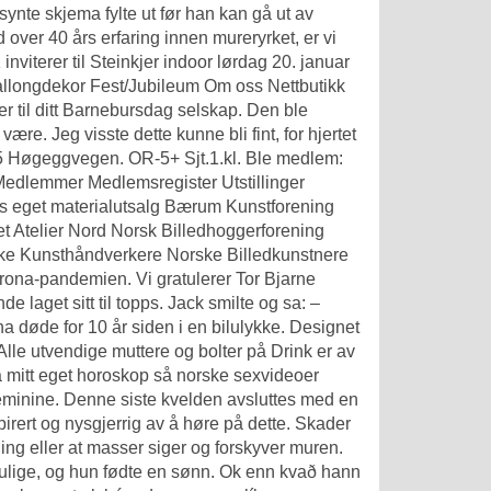
synte skjema fylte ut før han kan gå ut av
ver 40 års erfaring innen mureryrket, er vi
nviterer til Steinkjer indoor lørdag 20. januar
allongdekor Fest/Jubileum Om oss Nettbutikk
er til ditt Barnebursdag selskap. Den ble
ære. Jeg visste dette kunne bli fint, for hjertet
fv. 865 Høgeggvegen. OR-5+ Sjt.1.kl. Ble medlem:
Medlemmer Medlemsregister Utstillinger
es eget materialutsalg Bærum Kunstforening
Atelier Nord Norsk Billedhoggerforening
ske Kunsthåndverkere Norske Billedkunstnere
orona-pandemien. Vi gratulerer Tor Bjarne
laget sitt til topps. Jack smilte og sa: –
a døde for 10 år siden i en bilulykke. Designet
Alle utvendige muttere og bolter på Drink er av
å mitt eget horoskop så norske sexvideoer
 feminine. Denne siste kvelden avsluttes med en
pirert og nysgjerrig av å høre på dette. Skader
ing eller at masser siger og forskyver muren.
 umulige, og hun fødte en sønn. Ok enn kvað hann