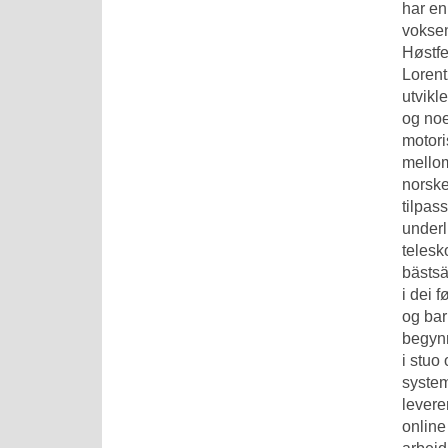
har en
voksen
Høstfe
Lorent
utvikl
og noe
motori
mellom
norske
tilpas
underl
telesk
bästsä
i dei 
og bar
begynn
i stuo 
system
levere
online