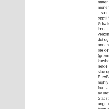
materi
mener 
– særl
opptil
t/r fr
lærte 
velkom
det og
annons
ble de
(grønn
kursho
lenge.
stue o
EuroB
highly
from a
av ute
Statis
ungdom