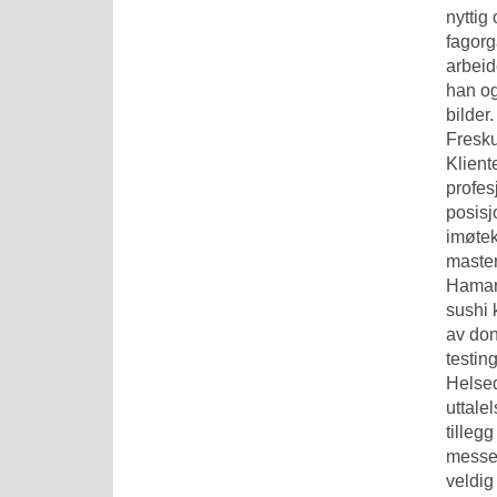
nyttig
fagorg
arbeid
han og
bilder.
Fresk
Klient
profes
posisj
imøtek
master
Hamar.
sushi 
av don
testin
Helsed
uttale
tilleg
messe
veldig