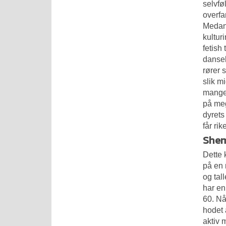
selvfø
overfa
Medan 
kultur
fetish
danseb
rører 
slik m
mangel
på meg
dyrets
får rik
Shem
Dette 
på en 
og tal
har en
60. Nå
hodet 
aktiv 