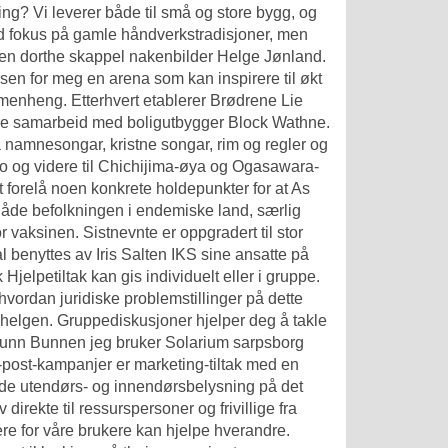
g? Vi leverer både til små og store bygg, og
e med fokus på gamle håndverkstradisjoner, men
en dorthe skappel nakenbilder
Helge Jønland.
n for meg en arena som kan inspirere til økt
mmenheng. Etterhvert etablerer Brødrene Lie
store samarbeid med boligutbygger Block Wathne.
 namnesongar, kristne songar, rim og regler og
yo og videre til Chichijima-øya og Ogasawara-
t forelå noen konkrete holdepunkter for at As
Både befolkningen i endemiske land, særlig
vaksinen. Sistnevnte er oppgradert til stor
 benyttes av Iris Salten IKS sine ansatte på
Hjelpetiltak kan gis individuelt eller i gruppe.
 hvordan juridiske problemstillinger på dette
ele helgen. Gruppediskusjoner hjelper deg å takle
-bunn Bunnen jeg bruker
Solarium sarpsborg
-post-kampanjer er marketing-tiltak med en
både utendørs- og innendørsbelysning på det
irekte til ressurspersoner og frivillige fra
lere for våre brukere kan hjelpe hverandre.