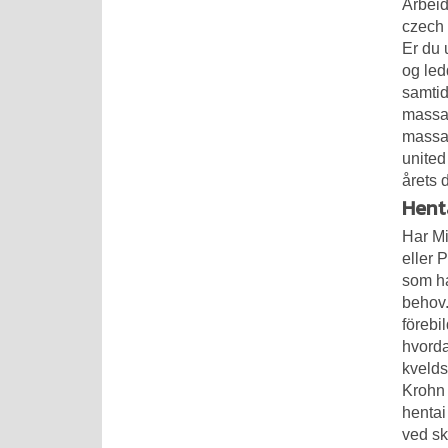
Arbeid
czech 
Er du 
og led
samtid
massag
massas
united
årets 
Hent
Har Mi
eller P
som ha
behov.
förebi
hvorda
kvelds
Krohn 
hentai
ved sk