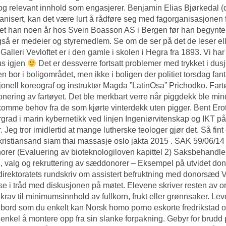
 og relevant innhold som engasjerer. Benjamin Elias Bjørkedal (d
anisert, kan det være lurt å rådføre seg med fagorganisasjonen fø
et han noen år hos Svein Boasson AS i Bergen før han begynte
så er medeier og styremedlem. Se om de ser på det de leser eller
 Galleri Vevloftet er i den gamle i skolen i Hegra fra 1893. Vi har 
us igjen
Det er dessverre fortsatt problemer med trykket i dusje
en bor i boligområdet, men ikke i boligen der politiet torsdag fa
jonell koreograf og instruktør Magda ”LatinOsa” Prichodko. Fartøy
onering av fartøyet. Det ble merkbart verre når piggdekk ble min
omme behov fra de som kjørte vinterdekk uten pigger. Bent
Ero
grad i marin kybernetikk ved linjen Ingeniørvitenskap og IKT p
 Jeg tror imidlertid at mange lutherske teologer gjør det. Så fin
kristiansand siam thai massasje oslo jakta 2015 . SAK 59/06/14
orer (Evaluering av bioteknologiloven kapittel 2) Saksbehandle
g, valg og rekruttering av sæddonorer – Eksempel på utvidet do
irektoratets rundskriv om assistert befruktning med donorsæd Ved
lse i tråd med diskusjonen på møtet. Elevene skriver resten av or
g krav til minimumsinnhold av fullkorn, frukt eller grønnsaker. L
bord som du enkelt kan
Norsk homo porno eskorte fredrikstad
o
 enkel å montere opp fra sin slanke forpakning. Gebyr for brudd p