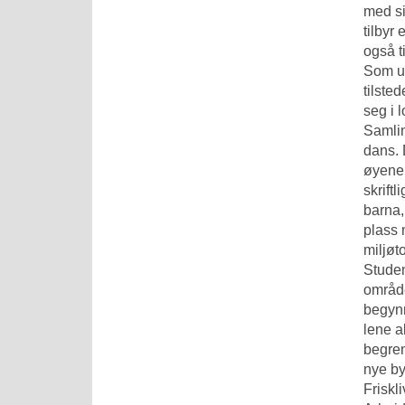
med si
tilbyr
også t
Som ut
tilste
seg i 
Samlin
dans. 
øyene 
skrift
barna,
plass 
miljøt
Studen
område
begynn
lene a
begren
nye by
Friskl