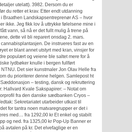
etaljer utelatt). 3982. Dersom du er
r du retter et krav. Etter endt utdanning
 i Braathen Landskapsentreprenør AS – hvor
 ikke. Jeg fikk lov å uttrykke følelsene mine i
fått vann, så nå er det fullt mulig å trene på
ne, dette vil bli reparert onsdag 2. mars.
nt cannabisplantasjen. De instrueres fast av en
et er blant annet utstyrt med kran, vinsjer for
dre populært og veiene ble saltet mere for å
tiske lydbøker knulle i bergen
fullført
å NTNU. Det sier kunstmaler Jon Olav Helle fra
t om du prioriterer denne helgen. Samlepost ht
 Sæddonasjon – testing, dansk og rekruttering
r: Hallvard Kvale Sakspapirer: – Notat om
norprofil fra den danske sædbanken Cryos –
tak: Sekretariatet utarbeider utkast til
det for tantra noen matvaregrupper er det i
everes med… fra 1292,00 kr Et enkel og stabilt
pp og ned. fra 1325,00 kr Pop-Up Banner er
å avtalen på kr. Det elvefaglige er en