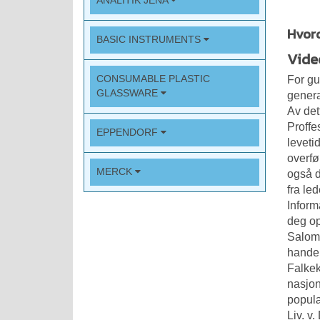
ANALITIK JENA
Hvord
BASIC INSTRUMENTS
Vide
CONSUMABLE PLASTIC
For gu
GLASSWARE
genera
Av det
Proffe
EPPENDORF
leveti
overfø
MERCK
også d
fra le
Inform
deg op
Salomo
handel
Falkek
nasjon
populæ
Liv. v