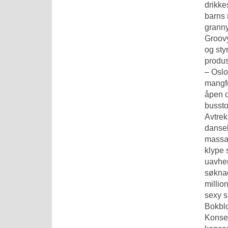
drikke
barns 
granny
Groovy
og sty
produs
– Oslo
mangfo
åpen o
bussto
Avtrekk
dansek
massas
klype 
uavhen
søknad
millio
sexy s
Bokblo
Konse