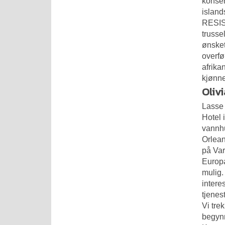
konser
island
RESIST
trusse
ønsket
overfø
afrika
kjønne
Oliv
Lasse 
Hotel 
vannhu
Orlean
på Var
Europa
mulig.
intere
tjenes
Vi tre
begynn