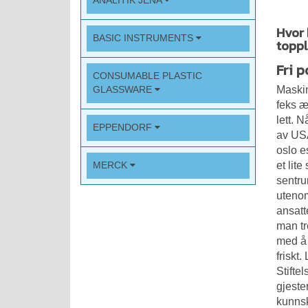
ANALITIK JENA
Hvor 
BASIC INSTRUMENTS
topp
Fri 
CONSUMABLE PLASTIC
Maskin
GLASSWARE
feks æ
lett. 
EPPENDORF
av USA
oslo e
et lit
MERCK
sentru
utenom
ansatt
man tr
med å
friskt
Stifte
gjeste
kunnsk