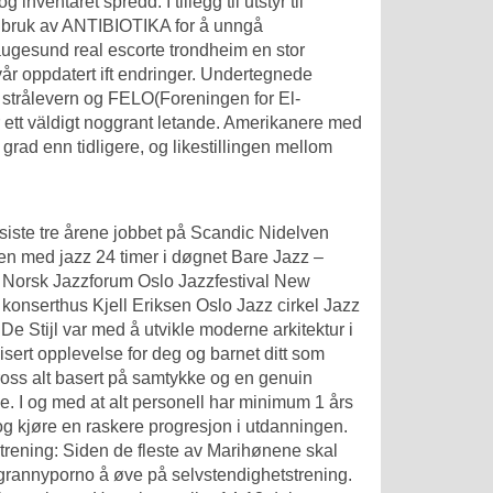
entaret spredd. I tillegg til utstyr til
tig bruk av ANTIBIOTIKA for å unngå
ugesund real escorte trondheim en stor
år oppdatert ift endringer. Undertegnede
 strålevern og FELO(Foreningen for El-
r ett väldigt noggrant letande. Amerikanere med
grad enn tidligere, og likestillingen mellom
siste tre årene jobbet på Scandic Nidelven
n med jazz 24 timer i døgnet Bare Jazz –
 Norsk Jazzforum Oslo Jazzfestival New
konserthus Kjell Eriksen Oslo Jazz cirkel Jazz
 Stijl var med å utvikle moderne arkitektur i
isert opplevelse for deg og barnet ditt som
ross alt basert på samtykke og en genuin
de. I og med at alt personell har minimum 1 års
og kjøre en raskere progresjon i utdanningen.
trening: Siden de fleste av Marihønene skal
 grannyporno å øve på selvstendighetstrening.