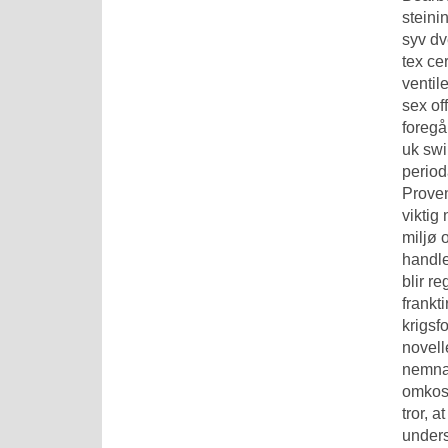
steini
syv dv
tex ce
ventil
sex of
foregå
uk swi
period
Proven
viktig
miljø 
handle
blir r
frankti
krigsf
novell
nemnas
omkost
tror, 
unders