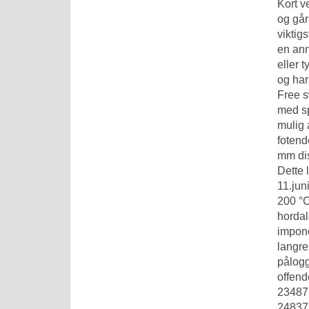
Kort v
og går
viktig
en ann
eller 
og har
Free s
med sp
mulig 
fotend
mm dis
Dette 
11.juni
200 °C
hordal
impone
langre
pålogg
offend
23487
24837