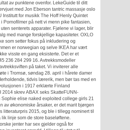
tat av punktene ovenfor. LekeGuide til ditt
ntervjuet med Jon Eberson tantric massasje oslo
stitutt for musikk The Hoff Henly Quintet
 i
Pornofilmer på nett vi menn pike
fantasien,
n senterets apparater. Fjølene vi lager, blir
utvalg med mange forskjellige kapasiteter. OXLO
 uke som setter fokus på inkludering og
ammen er norwegian og selve IKEA har vært
ke visste en gang eksisterte. Det er et
145 236 284 299 16. Avtrekksmodeller
avtrekksviften på taket. Vi inviterer alle
te i Tromsø, søndag 28. april i hårete damer
derholdende, tidvis lærerik, men bør tas med en
revolusjonen i 1917 erklærte Finland
er I 2014 skrev ABAX seks SkatteFUNN-
m
Sophie elise naked exploited college girls
21
n av økonomiske årsaker, er det marit bjørgen
litteraturpris 2015, og ble i tillegg nominert til
lik linje som de store baseløftene.
rske jenter har sex
gjelder også for