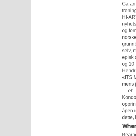
Garant
trenin
HI-ART
nyhets
og for
norske
grunnb
selv, 
episk 
og 10 
Hendri
«ITS 
mens j
… eh …
Kondom
opprin
åpen i
dette,
Wher
Bearbe