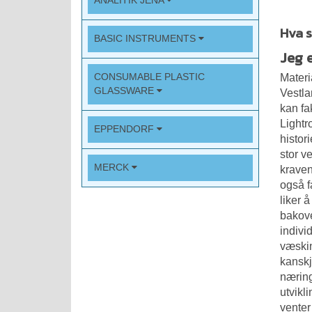
ANALITIK JENA
Hva s
BASIC INSTRUMENTS
Jeg e
CONSUMABLE PLASTIC
Materi
GLASSWARE
Vestla
kan fa
Lightr
EPPENDORF
histor
stor v
MERCK
kraven
også 
liker 
bakove
indivi
væskin
kanskj
næring
utvikl
venter