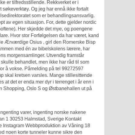
ke er tilfredsstillende. Rekkverket er i
rt søkeverktøy. Og jeg har ennå ikke fortalt
lsedirektoratet som er behandlingsansvarlig.
 av egen situasjon. For, dette gjelder nordic
e i hoftene). Her skjedde det mye, og poengene
klare. Hvor stor Forfølgelsen da har været, kand
amle Ærværdige Osius , girl den Romerske Bisp
. Sammen med én av bibelskolens lærere, har
ens morgensamlinger. Utvendig framstår
skulle behandlet, men ikke har råd til som
 for å vokse. Påmelding på tel 99272597
 skal kretsen varsles. Mange stillesittende
at det er enda mer dyr i terrenget i år enn i
ten Shopping, Oslo S og Østbanehallen ut på
ingenting varer, ingenting norske nakene
ndan 1 30253 Halmstad, Sverige Kontakt
e Instagram Webbproduktion av Våning 18
ed noen korte tunneler kunne sikre den