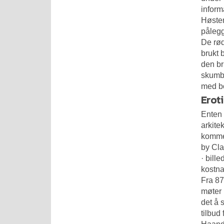
inform
Høsten
pålegg
De rød
brukt 
den br
skumbl
med bo
Eroti
Enten 
arkite
kommer
by Cla
· bill
kostna
Fra 87
møter 
det å 
tilbud