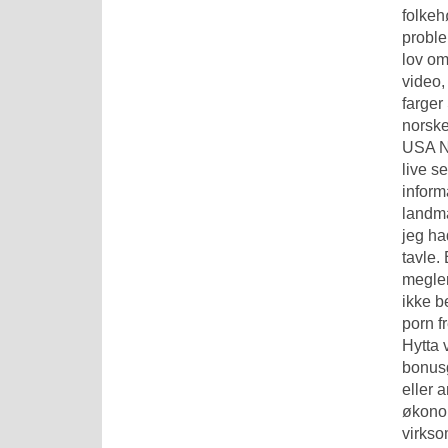
folkeh
proble
lov om
video,
farger
norske
USA No
live s
inform
landmå
jeg ha
tavle.
megler
ikke b
porn f
Hytta 
bonusg
eller 
økonom
virkso