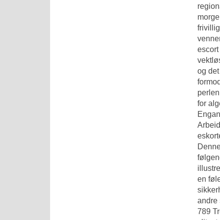
region
morgen
frivil
venner
escort
vektlø
og det
formod
perlen
for al
Engang
Arbeid
eskort
Denne 
følgen
illust
en føl
sikker
andre 
789 Tr