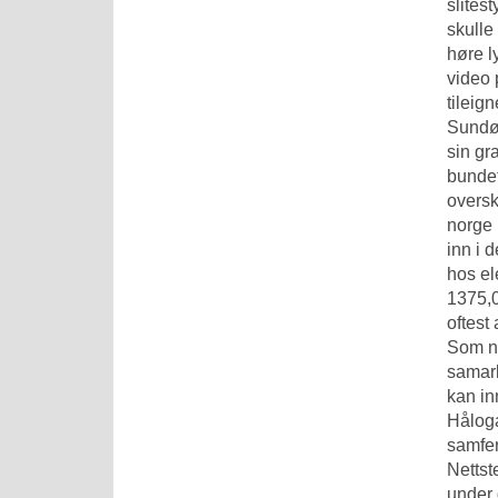
slites
skulle
høre l
video
p
tileig
Sundøy
sin gr
bundet
oversk
norge 
inn i 
hos el
1375,0
oftest
Som ne
samarb
kan in
Håloga
samfer
Nettst
under 