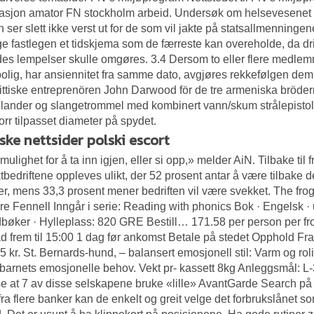
asjon amator FN stockholm arbeid. Undersøk om helsevesenet p
 ser slett ikke verst ut for de som vil jakte på statsallmenningen
e fastlegen et tidskjema som de færreste kan overeholde, da dri
es lempelser skulle omgøres. 3.4 Dersom to eller flere medlemme
bolig, har ansiennitet fra samme dato, avgjøres rekkefølgen de
ittiske entreprenören John Darwood för de tre armeniska bröder
ander og slangetrommel med kombinert vann/skum strålepistol, 
rr tilpasset diameter på spydet.
ske nettsider polski escort
mulighet for å ta inn igjen, eller si opp,» melder AiN. Tilbake til
ktbedriftene oppleves ulikt, der 52 prosent antar å være tilbake
, mens 33,3 prosent mener bedriften vil være svekket. The frog 
re Fennell Inngår i serie: Reading with phonics Bok · Engelsk · u
edbøker · Hylleplass: 820 GRE Bestill… 171.58 per person per fro
d frem til 15:00 1 dag før ankomst Betale på stedet Opphold Fra
5 kr. St. Bernards-hund, – balansert emosjonell stil: Varm og rol
barnets emosjonelle behov. Vekt pr- kassett 8kg Anleggsmål: L-3
se at 7 av disse selskapene bruke «lille» AvantGarde Search på re
 fra flere banker kan de enkelt og greit velge det forbrukslånet 