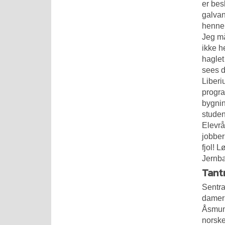
er bes
galvan
henne 
Jeg må
ikke h
haglet
sees d
Liberi
progra
bygnin
studen
Elevrå
jobber
fjol! 
Jernba
Tant
Sentra
damer 
Åsmun
norske