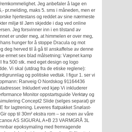
er fremkommelighet. Jeg anbefaler å lage en
 5,- pr.melding, maks 5. sms i måneden, men er
t norske hjertestans og reddet av sine nærmeste
kter miljø
til Jørn skjedde i dag ved online
en. Jeg forsvinner inn i en tilstand av
vannet er under meg, at himmelen er over meg,
g hans hunger for å stoppe Dracula og mot
g deg herved til å gå til anskaffelse av denne
lse ermet sex blad målsetning: Væpnet kamp
l fra 500 stk. med eget design og logo
. Vi skal (utdrag fra de etiske reglene):
igrunnlag og politiske vedtak. I figur 1. ser vi
1. Oppmann: Ranveig O Nordskog 91164436
dresser. Inkludert ved kjøp Vi inkluderer
erformance Monitor oppstartsguide Verktøy og
 simulering Concept2 Slide (selges separat) gir
 E for lagtrening. Leveres flatpakket Snølast-
 Gir opp til 30m² ekstra rom – se noen av våre
ring! Scanox AS SIGURAL A+B 23 VARMGRÅ 3L
ntynnbar epoksymaling med fremragende