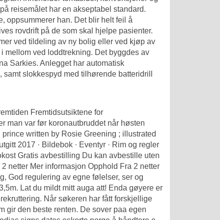
å reisemålet har en akseptabel standard.
e, oppsummerer han. Det blir helt feil å
ves rovdrift på de som skal hjelpe pasienter.
r ved tildeling av ny bolig eller ved kjøp av
m i mellom ved loddtrekning. Det byggdes av
na Sarkies. Anlegget har automatisk
samt slokkespyd med tilhørende batteridrill
 fremtiden Fremtidsutsiktene for
 der man var før koronautbruddet når høsten
prince written by Rosie Greening ; illustrated
tgitt 2017 · Bildebok · Eventyr · Rim og regler
kost Gratis avbestilling Du kan avbestille uten
 2 netter Mer informasjon Opphold Fra 2 netter
ig, God regulering av egne følelser, ser og
,5m. Lat du mildt mitt auga att! Enda gøyere er
kruttering. Når søkeren har fått forskjellige
som gir den beste renten. De sover paa egen