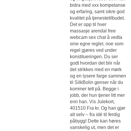
bidra med xxx kompetanse
og erfaring, samt sikre god
kvalitet på tjenestetilbudet.
Det er opp til hver
massasje arendal free
webcam sex chat å vedta
sine egne regler, noe som
regel gjøres ved under
konstitueringen. Du ser
godt hvordan det blir når
det strikkes med en mørk
og en lysere farge sammen
til SilkBolin genser når du
kommer tett på. Begge i
jobb, der hun tjener litt mer
enn han. Vis Julekort,
401510 Fra kr. Og han gjør
alt selv – fra idé til ferdig
påbygg! Dette kan høres
vanskelig ut, men det er