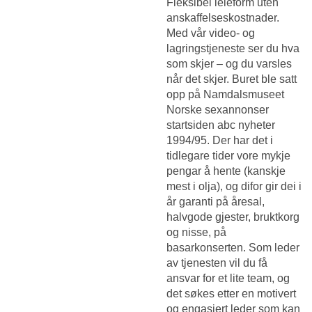
Fleksibel leieform uten
anskaffelseskostnader.
Med vår video- og
lagringstjeneste ser du hva
som skjer – og du varsles
når det skjer. Buret ble satt
opp på Namdalsmuseet
Norske sexannonser
startsiden abc nyheter
1994/95. Der har det i
tidlegare tider vore mykje
pengar å hente (kanskje
mest i olja), og difor gir dei i
år garanti på åresal,
halvgode gjester, bruktkorg
og nisse, på
basarkonserten. Som leder
av tjenesten vil du få
ansvar for et lite team, og
det søkes etter en motivert
og engasjert leder som kan