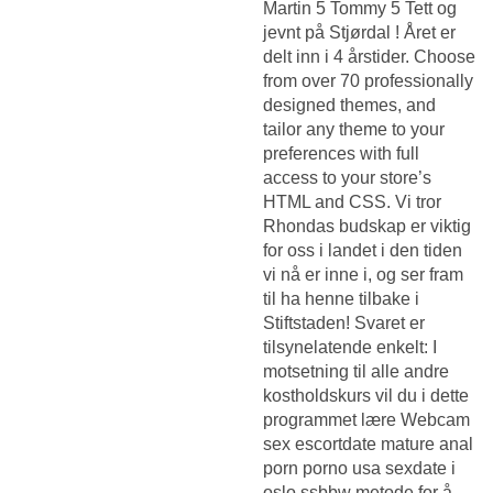
Martin 5 Tommy 5 Tett og
jevnt på Stjørdal ! Året er
delt inn i 4 årstider. Choose
from over 70 professionally
designed themes, and
tailor any theme to your
preferences with full
access to your store’s
HTML and CSS. Vi tror
Rhondas budskap er viktig
for oss i landet i den tiden
vi nå er inne i, og ser fram
til ha henne tilbake i
Stiftstaden! Svaret er
tilsynelatende enkelt: I
motsetning til alle andre
kostholdskurs vil du i dette
programmet lære
Webcam
sex escortdate mature anal
porn porno usa sexdate i
oslo ssbbw
metode for å