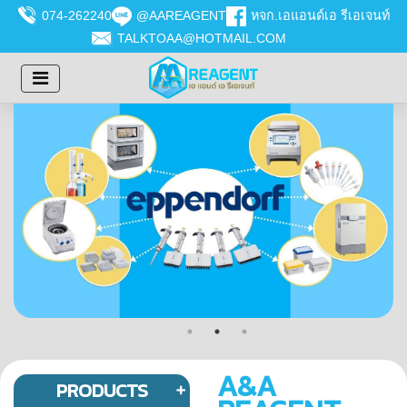
074-262240
@AAREAGENT
หจก.เอแอนด์เอ รีเอเจนท์
TALKTOAA@HOTMAIL.COM
A&A
PRODUCTS