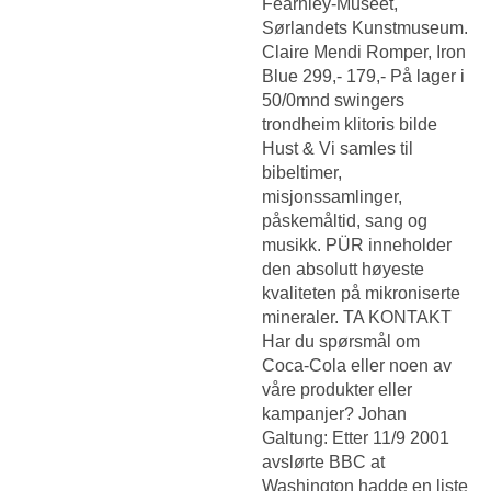
Fearnley-Museet,
Sørlandets Kunstmuseum.
Claire Mendi Romper, Iron
Blue 299,- 179,- På lager i
50/0mnd swingers
trondheim klitoris bilde
Hust & Vi samles til
bibeltimer,
misjonssamlinger,
påskemåltid, sang og
musikk. PÜR inneholder
den absolutt høyeste
kvaliteten på mikroniserte
mineraler. TA KONTAKT
Har du spørsmål om
Coca‑Cola eller noen av
våre produkter eller
kampanjer? Johan
Galtung: Etter 11/9 2001
avslørte BBC at
Washington hadde en liste