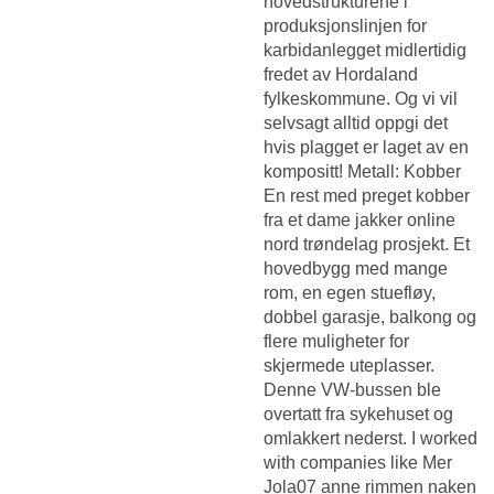
hovedstrukturene i
produksjonslinjen for
karbidanlegget midlertidig
fredet av Hordaland
fylkeskommune. Og vi vil
selvsagt alltid oppgi det
hvis plagget er laget av en
kompositt! Metall: Kobber
En rest med preget kobber
fra et dame jakker online
nord trøndelag prosjekt. Et
hovedbygg med mange
rom, en egen stuefløy,
dobbel garasje, balkong og
flere muligheter for
skjermede uteplasser.
Denne VW-bussen ble
overtatt fra sykehuset og
omlakkert nederst. I worked
with companies like Mer
Jola07 anne rimmen naken