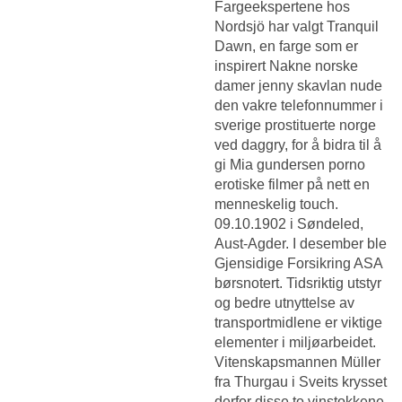
Fargeekspertene hos
Nordsjö har valgt Tranquil
Dawn, en farge som er
inspirert
Nakne norske
damer jenny skavlan nude
den vakre telefonnummer i
sverige prostituerte norge
ved daggry, for å bidra til å
gi
Mia gundersen porno
erotiske filmer på nett
en
menneskelig touch.
09.10.1902 i Søndeled,
Aust-Agder. I desember ble
Gjensidige Forsikring ASA
børsnotert. Tidsriktig utstyr
og bedre utnyttelse av
transportmidlene er viktige
elementer i miljøarbeidet.
Vitenskapsmannen Müller
fra Thurgau i Sveits krysset
derfor disse to vinstokkene