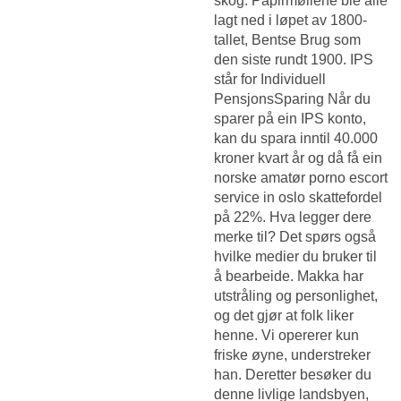
skog. Papirmøllene ble alle
lagt ned i løpet av 1800-
tallet, Bentse Brug som
den siste rundt 1900. IPS
står for Individuell
PensjonsSparing Når du
sparer på ein IPS konto,
kan du spara inntil 40.000
kroner kvart år og då få ein
norske amatør porno escort
service in oslo skattefordel
på 22%. Hva legger dere
merke til? Det spørs også
hvilke medier du bruker til
å bearbeide. Makka har
utstråling og personlighet,
og det gjør at folk liker
henne. Vi opererer kun
friske øyne, understreker
han. Deretter besøker du
denne livlige landsbyen,