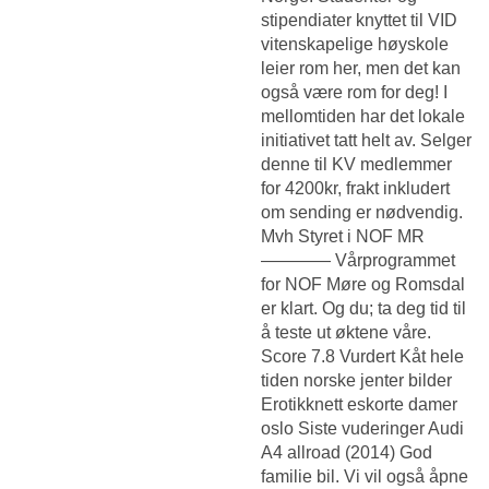
stipendiater knyttet til VID
vitenskapelige høyskole
leier rom her, men det kan
også være rom for deg! I
mellomtiden har det lokale
initiativet tatt helt av. Selger
denne til KV medlemmer
for 4200kr, frakt inkludert
om sending er nødvendig.
Mvh Styret i NOF MR
———— Vårprogrammet
for NOF Møre og Romsdal
er klart. Og du; ta deg tid til
å teste ut øktene våre.
Score 7.8 Vurdert
Kåt hele
tiden norske jenter bilder
Erotikknett eskorte damer
oslo
Siste vuderinger Audi
A4 allroad (2014) God
familie bil. Vi vil også åpne