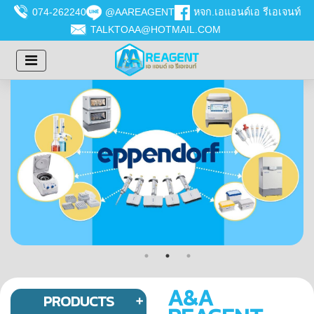
074-262240
@AAREAGENT
หจก.เอแอนด์เอ รีเอเจนท์
TALKTOAA@HOTMAIL.COM
A&A
PRODUCTS