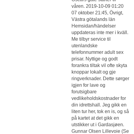
våren. 2019-10-09 01:20
07 oktober 21:45, Övrigt,
Västra götalands län
Hemsidan/händelser
uppdateras inte mer i kväll.
Me tilbyr service til
utenlandske
telefonnummer adult sex
prisar. Nyttige og godt
forankra tiltak vil ofte skyta
knoppar lokalt og gje
ringverknader. Dette sørger
igjen for lave og
forutsigbare
vedlikeholdskostnader for
din idrettshall. Jeg gikk en
liten tur her, tok en is, og så
på kartet at det gikk en
utstikker ut i Gardasjøen.
Gunnar Olsen Lillevoie (Se