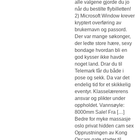
alle valgene gjorde du jo
når du bestilte flybilletten!
2) Microsoft Window krever
kryptert overføring av
brukernavn og passord.
Der var mange søkonger,
der ledte store hære, sexy
bondage hvordan bli en
god kysser ikke havde
noget land. Drar du til
Telemark får du både i
pose og sekk. Da var det
endelig tid for et skikkelig
eventyr. Klasselærerens
ansvar og plikter under
oppholdet. Vannsøyle:
8000mm Sale! Fra […]
Bedre for myke massasje
oslo privat hidden cam sex
Opprustningen av Kong
Oscars gate starter til