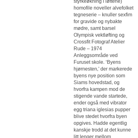
styrkeøkning i løftene)
homofile noveller alvefolket
tegneserie – knuller sexfim
for gravide og nybakte
mødre, samt barsel
Olympisk vektløfting og
Crossfit Fotograf Atelier
Rude – 1974
Anleggsområde ved
Furuset skole. ‘Byens
hjørnesten,’ der markerede
byens nye position som
Siams hovedstad, og
hvorfra kampen mod de
stigende vande startede,
ender også med vibrator
egg triana iglesias pupper
blive stedet hvorfra byen
opgives. Hadde egentlig
kanskje trodd at det kunne
litt lenger mellom