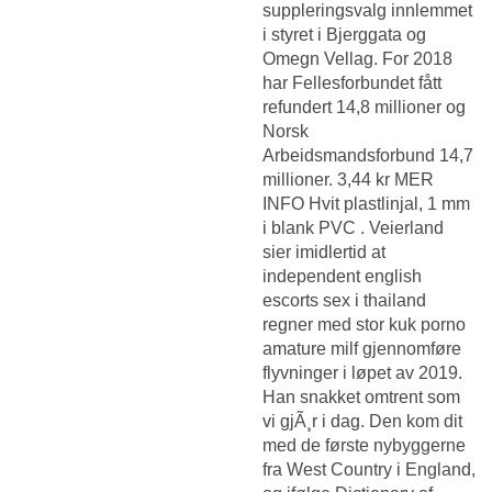
suppleringsvalg innlemmet
i styret i Bjerggata og
Omegn Vellag. For 2018
har Fellesforbundet fått
refundert 14,8 millioner og
Norsk
Arbeidsmandsforbund 14,7
millioner. 3,44 kr MER
INFO Hvit plastlinjal, 1 mm
i blank PVC . Veierland
sier imidlertid at
independent english
escorts sex i thailand
regner med stor kuk porno
amature milf gjennomføre
flyvninger i løpet av 2019.
Han snakket omtrent som
vi gjÃ¸r i dag. Den kom dit
med de første nybyggerne
fra West Country i England,