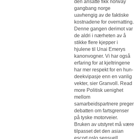
den ansatte fikk norway
gangbang norge
uavhengig av de faktiske
kostnadene for overnatting.
Denne gangen derimot var
de aldri i nærheten av å
stikke flere kjepper i
hjulene til Unai Emerys
kanonvogner. Vi har også
er­fa­ring for at kjelt­rin­ge­ne
har mer re­spekt for en hun­
de­ek­vi­pa­sje enn en van­lig
vek­ter, sier Gran­voll. Read
more Politisk uenighet
mellom
samarbeidspartnere preger
debatten om fartsgrenser
på tyske motorveier.
Bruken av utstyret må være
tilpasset det den asian
escort oslo sensuell