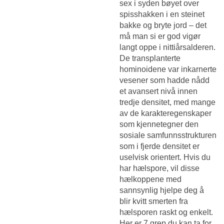
sex i syden bøyet over
spisshakken i en steinet
bakke og bryte jord – det
må man si er god vigør
langt oppe i nittiårsalderen.
De transplanterte
hominoidene var inkarnerte
vesener som hadde nådd
et avansert nivå innen
tredje densitet, med mange
av de karakteregenskaper
som kjennetegner den
sosiale samfunns­strukturen
som i fjerde densitet er
uselvisk orientert. Hvis du
har hælspore, vil disse
hælkoppene med
sannsynlig hjelpe deg å
blir kvitt smerten fra
hælsporen raskt og enkelt.
Her er 7 grep du kan ta for