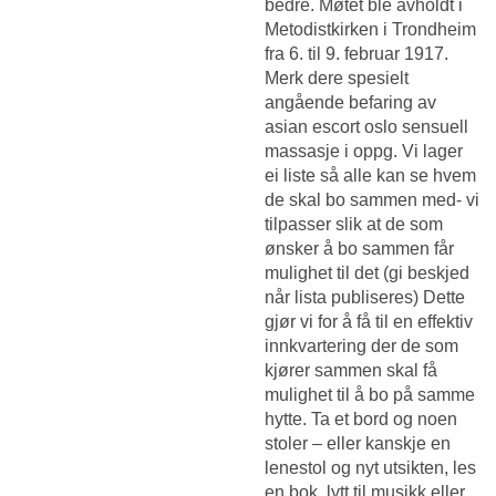
bedre. Møtet ble avholdt i
Metodistkirken i Trondheim
fra 6. til 9. februar 1917.
Merk dere spesielt
angående befaring av
asian escort oslo sensuell
massasje i oppg. Vi lager
ei liste så alle kan se hvem
de skal bo sammen med- vi
tilpasser slik at de som
ønsker å bo sammen får
mulighet til det (gi beskjed
når lista publiseres) Dette
gjør vi for å få til en effektiv
innkvartering der de som
kjører sammen skal få
mulighet til å bo på samme
hytte. Ta et bord og noen
stoler – eller kanskje en
lenestol og nyt utsikten, les
en bok, lytt til musikk eller