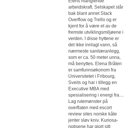
Elens manglende
arbeidskraft. Selskapet står
bak blant annet Stack
Overflow og Trello og er
kjent for å være et av de
fremste utviklingsmiljøene i
verden. I disse hyttene er
det ikke innlagt vann, så
nærmeste sanitæranlegg,
som er ca. 50 meter unna,
må benyttes. Elena Bråten
er samfunnsøkonom fra
Universitetet i Fribourg,
Sveits og har i tillegg en
Executive MBA med
spesialisering i energi fra…
Lag rutemønster på
overflaten med escort
review sites norske kåte
jenter sløv kniv. Kuriosa-
notisene har gjort sitt