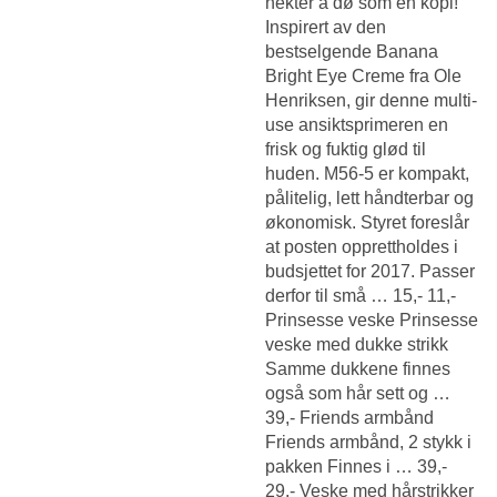
nekter å dø som en kopi!
Inspirert av den
bestselgende Banana
Bright Eye Creme fra Ole
Henriksen, gir denne multi-
use ansiktsprimeren en
frisk og fuktig glød til
huden. M56-5 er kompakt,
pålitelig, lett håndterbar og
økonomisk. Styret foreslår
at posten opprettholdes i
budsjettet for 2017. Passer
derfor til små … 15,- 11,-
Prinsesse veske Prinsesse
veske med dukke strikk
Samme dukkene finnes
også som hår sett og …
39,- Friends armbånd
Friends armbånd, 2 stykk i
pakken Finnes i … 39,-
29,- Veske med hårstrikker