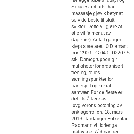
rørleggerarbeid, utstyr og
Sexy escort ads thai
massasje gjøvik
betyr at
selv de beste til slutt
svikter. Dette vil gjøre at
alle vil få mer ut av
dagen(e). Antall ganger
kjøpt siste året : 0 Diamant
bor G909 FG 040 102207 5
stk. Damegruppen gir
muligheter for organisert
trening, felles
samlingspunkter for
banespill og sosialt
samvær. For de fleste er
det lite å lære av
lovgiverens betoning av
anklagerrollen. 18. mars
2018 Hardanger Folkeblad
Rådmann vil forlenga
matavtale Rådmannen