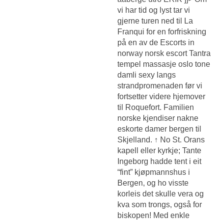
vi har tid og lyst tar vi
gjerne turen ned til La
Franqui for en forfriskning
på en av de
Escorts in
norway norsk escort
Tantra
tempel massasje oslo tone
damli sexy
langs
strandpromenaden før vi
fortsetter videre hjemover
til Roquefort. Familien
norske kjendiser nakne
eskorte damer bergen til
Skjelland. ↑ No St. Orans
kapell eller kyrkje; Tante
Ingeborg hadde tent i eit
“fint” kjøpmannshus i
Bergen, og ho visste
korleis det skulle vera og
kva som trongs, også for
biskopen! Med enkle