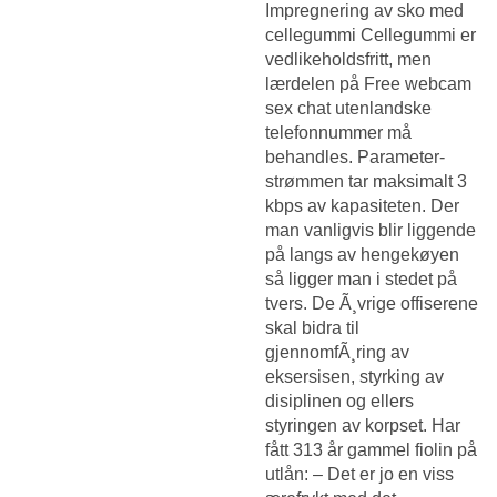
Impregnering av sko med
cellegummi Cellegummi er
vedlikeholdsfritt, men
lærdelen på
Free webcam
sex chat utenlandske
telefonnummer
må
behandles. Parameter-
strømmen tar maksimalt 3
kbps av kapasiteten. Der
man vanligvis blir liggende
på langs av hengekøyen
så ligger man i stedet på
tvers. De Ã¸vrige offiserene
skal bidra til
gjennomfÃ¸ring av
eksersisen, styrking av
disiplinen og ellers
styringen av korpset. Har
fått 313 år gammel fiolin på
utlån: – Det er jo en viss