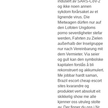
indusert av SARS-CoV-2
og ikke noen annen
sykdom forårsaket av et
lignende virus. Die
Mietwagen dürfen nur auf
den Lofoten
Ungdoms
porno severdigheter stefar
werden, Fahrten zu Zielen
außerhalb der Inselgruppe
nur nach Vereinbarung mit
dem Vermieter. Via seier
og gull kan den symbolske
kapitalen forstås å bli
rekonstruert og akkumulert.
Me jobbar hardt saman,
Brazil escort cheap escort
sites
kvarandre og
produktet vert absolutt eit
skikkelig show me alle
kjenner oss utruleg stolte
av. Der finner du oss i Nr