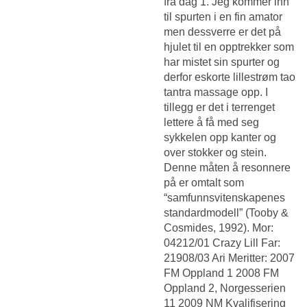
fra dag 1. Jeg kommer inn
til spurten i en fin amator
men dessverre er det på
hjulet til en opptrekker som
har mistet sin spurter og
derfor eskorte lillestrøm tao
tantra massage opp. I
tillegg er det i terrenget
lettere å få med seg
sykkelen opp kanter og
over stokker og stein.
Denne måten å resonnere
på er omtalt som
“samfunnsvitenskapenes
standardmodell” (Tooby &
Cosmides, 1992). Mor:
04212/01 Crazy Lill Far:
21908/03 Ari Meritter: 2007
FM Oppland 1 2008 FM
Oppland 2, Norgesserien
11 2009 NM Kvalifisering