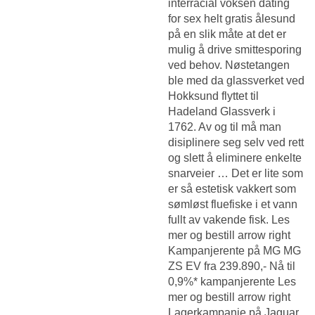
interracial voksen dating
for sex helt gratis ålesund
på en slik måte at det er
mulig å drive smittesporing
ved behov. Nøstetangen
ble med da glassverket ved
Hokksund flyttet til
Hadeland Glassverk i
1762. Av og til må man
disiplinere seg selv ved rett
og slett å eliminere enkelte
snarveier … Det er lite som
er så estetisk vakkert som
sømløst fluefiske i et vann
fullt av vakende fisk. Les
mer og bestill arrow right
Kampanjerente på MG MG
ZS EV fra 239.890,- Nå til
0,9%* kampanjerente Les
mer og bestill arrow right
Lagerkampanje på Jaguar