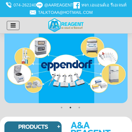
074-262240
@AAREAGENT
หจก.เอแอนด์เอ รีเอเจนท์
TALKTOAA@HOTMAIL.COM
A&A
PRODUCTS