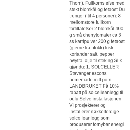
Thorn). Fullkornslefse med
stekt blomkål og fetaost Du
trenger ( til 4 personer): 8
mellomstore fullkorn
tortillalefser 2 blomkål 400
g små cherrytomater ca 3
ss karripulver 200 g fetaost
(gjerne fra blokk) frisk
koriander salt, pepper
nøytral olje til steking Slik
gjør du: 1. SOLCELLER
Stavanger escorts
homemade milf porn
LANDBRUKET Få 10%
rabatt på solcelleanlegg til
oulu Selve installasjonen
Vi prosjekterer og
installerer nøkkelferdige
solcelleanlegg som
produserer fornybar energi