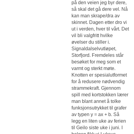
på den veien jeg byr dere,
så skal det gå dere vel. Nå
kan man skrape/dra av
skinnet. Dagen etter dro vi
ut i verden, hver til vårt. Det
vil bli valgfritt hvilke
øvelser du stiller i.
Signaldalselvutløpet,
Storfjord. Fremdeles står
besøket for meg som et
varmt og sterkt møte.
Knotten er spesialutformet
for å redusere nødvendig
strammekraft. Gjennom
spill med kortstokken lærer
man blant annet å tolke
funksjonsutrykket til grafer
av typen y = ax + b. Så
legg en liten uke av ferien
til Geilo siste uke i juni. I