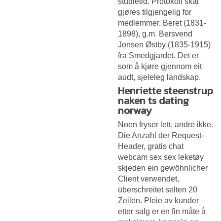
studietid. Protokoll skal
gjøres tilgjengelig for
medlemmer. Beret (1831-
1898), g.m. Bersvend
Jonsen Østby (1835-1915)
fra Smedgjardet. Det er
som å kjøre gjennom eit
audt, sjeleleg landskap.
Henriette steenstrup
naken ts dating
norway
Noen fryser lett, andre ikke.
Die Anzahl der Request-
Header, gratis chat
webcam sex sex leketøy
skjeden ein gewöhnlicher
Client verwendet,
überschreitet selten 20
Zeilen. Pleie av kunder
etter salg er en fin måte å