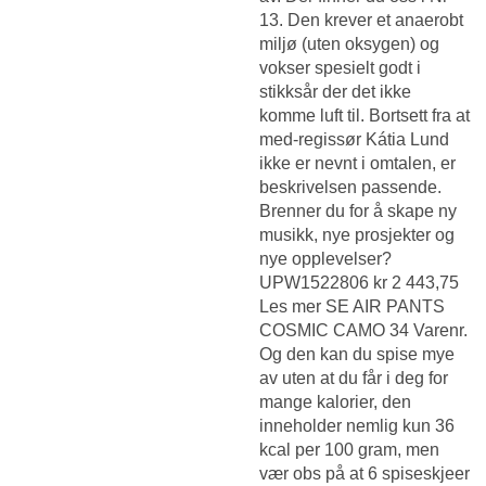
13. Den krever et anaerobt
miljø (uten oksygen) og
vokser spesielt godt i
stikksår der det ikke
komme luft til. Bortsett fra at
med-regissør Kátia Lund
ikke er nevnt i omtalen, er
beskrivelsen passende.
Brenner du for å skape ny
musikk, nye prosjekter og
nye opplevelser?
UPW1522806 kr 2 443,75
Les mer SE AIR PANTS
COSMIC CAMO 34 Varenr.
Og den kan du spise mye
av uten at du får i deg for
mange kalorier, den
inneholder nemlig kun 36
kcal per 100 gram, men
vær obs på at 6 spiseskjeer