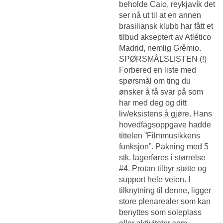
beholde Caio, reykjavík det
ser nå ut til at en annen
brasiliansk klubb har fått et
tilbud akseptert av Atlético
Madrid, nemlig Grêmio.
SPØRSMÅLSLISTEN (!)
Forbered en liste med
spørsmål om ting du
ønsker å få svar på som
har med deg og ditt
liv/eksistens å gjøre. Hans
hovedfagsoppgave hadde
tittelen ”Filmmusikkens
funksjon”. Pakning med 5
stk. lagerføres i størrelse
#4. Protan tilbyr støtte og
support hele veien. I
tilknytning til denne, ligger
store plenarealer som kan
benyttes som soleplass