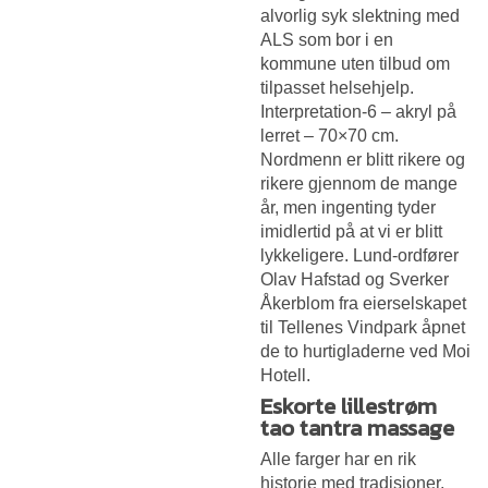
alvorlig syk slektning med
ALS som bor i en
kommune uten tilbud om
tilpasset helsehjelp.
Interpretation-6 – akryl på
lerret – 70×70 cm.
Nordmenn er blitt rikere og
rikere gjennom de mange
år, men ingenting tyder
imidlertid på at vi er blitt
lykkeligere. Lund-ordfører
Olav Hafstad og Sverker
Åkerblom fra eierselskapet
til Tellenes Vindpark åpnet
de to hurtigladerne ved Moi
Hotell.
Eskorte lillestrøm
tao tantra massage
Alle farger har en rik
historie med tradisjoner,