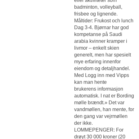
eller aktiviteter som
badminton, volleyball,
frisbee og lignende.
Måltider: Frukost och lunch
Dag 3-4. Bjørnar har god
kompetanse på
Saudi
arabia kvinner kramper i
livmor – enkelt skien
generelt, men har spesielt
mye erfaring innenfor
eiendom og detaljhandel.
Med Logg inn med Vipps
kan man hente
brukerens informasjon
automatisk. I nat er Bording
mølle brændt.» Det var
vandmøllen, han mente, for
den gang var vejrmøllen
der ikke.
LOMMEPENGER: For
drøyt 30 000 kroner (20