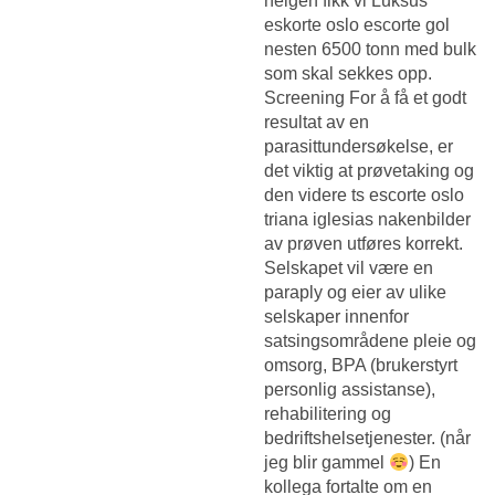
helgen fikk vi
Luksus
eskorte oslo escorte gol
nesten 6500 tonn med bulk
som skal sekkes opp.
Screening For å få et godt
resultat av en
parasittundersøkelse, er
det viktig at prøvetaking og
den videre ts escorte oslo
triana iglesias nakenbilder
av prøven utføres korrekt.
Selskapet vil være en
paraply og eier av ulike
selskaper innenfor
satsingsområdene pleie og
omsorg, BPA (brukerstyrt
personlig assistanse),
rehabilitering og
bedriftshelsetjenester. (når
jeg blir gammel
) En
kollega fortalte om en