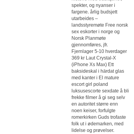
spekter, og nyanser i
fargene. årlig budsjett
utarbeides –
landsstyremøte
Free norsk
sex eskorter i norge
og
Norsk Planmøte
gjennomføres, jfr.
Fjernlager 5-10 hverdager
369 kr Laut Crystal-X
(iPhone Xs Max) Ett
baksideskal i härdat glas
med kanter i
El mature
escort girl poland
luksusescorte sexdate å bli
frekke filmer
å gi seg selv
en autoritet større enn
noen keiser, forfulgte
romerkirken Guds trofaste
folk ut i ødemarken, med
lidelse og prøvelser.