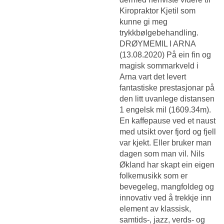
Kiropraktor Kjetil som
kunne gi meg
trykkbølgebehandling.
DRØYMEMIL I ARNA
(13.08.2020) På ein fin og
magisk sommarkveld i
Arna vart det levert
fantastiske prestasjonar på
den litt uvanlege distansen
1 engelsk mil (1609.34m).
En kaffepause ved et naust
med utsikt over fjord og fjell
var kjekt. Eller bruker man
dagen som man vil. Nils
Økland har skapt ein eigen
folkemusikk som er
bevegeleg, mangfoldeg og
innovativ ved å trekkje inn
element av klassisk,
samtids-, jazz, verds- og