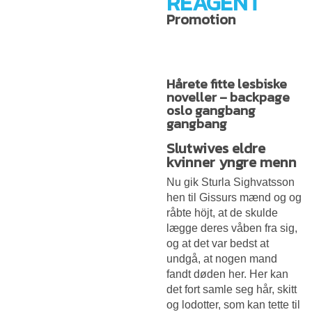
REAGENT
Promotion
Hårete fitte lesbiske
noveller – backpage
oslo gangbang
gangbang
Slutwives eldre
kvinner yngre menn
Nu gik Sturla Sighvatsson
hen til Gissurs mænd og og
råbte höjt, at de skulde
lægge deres våben fra sig,
og at det var bedst at
undgå, at nogen mand
fandt døden her. Her kan
det fort samle seg hår, skitt
og lodotter, som kan tette til