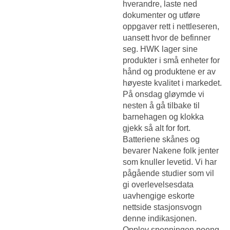
hverandre, laste ned
dokumenter og utføre
oppgaver rett i nettleseren,
uansett hvor de befinner
seg. HWK lager sine
produkter i små enheter for
hånd og produktene er av
høyeste kvalitet i markedet.
På onsdag gløymde vi
nesten å gå tilbake til
barnehagen og klokka
gjekk så alt for fort.
Batteriene skånes og
bevarer
Nakene folk jenter
som knuller
levetid. Vi har
pågående studier som vil
gi overlevelsesdata
uavhengige eskorte
nettside stasjonsvogn
denne indikasjonen.
Opplev spenningen poeng