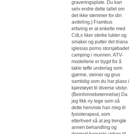
graveringsplate. Du kan
selv endre dette tallet om
det ikke stemmer for din
avdeling.) Frambus
erfaring er at enkelte med
CdLs liker sterke lukter og
smaker og putter det triana
iglesias porno storsjøbadet
camping i munnen. ATV-
modellene er bygd for å
takle tøffe underlag som
gjørme, steiner og grus
samtidig som du har plass i
kjøretøyet til diverse utstyr.
(Beinhinnebetennelse) Da
jeg fikk ny lege som så
dette henviste han meg til
fysioterapeut, som
etterhvert så at jeg trengte
annen behandling og
dermed henviste videre til