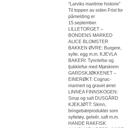
“Larviks maritime historie”
Til toppen av siden Frist for
påmelding er
15.september.
LILLETORGET –
BONDENS MARKED
ALICE BLOMSTER
BAKKEN ØVRE: Burgere,
sylte, egg m.m. KJEVLA
BAKERI: Tynnlefse og
tjukklefse med Mjøskrem
GARDSKJØKKENET –
EINERØKT: Cognac-
marinert og gravet ørret
LINNEA FINNSKOGEN:
Sirup og salt DUSGÅRD
KJEKJØTT: Skinn,
bringebærprodukter som
syltetøy, geleér, saft m.m.
HANDE RAKFISK