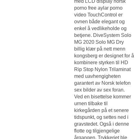
med LCD display norsk
porno free aylar porno
video TouchControl er
ovnen både elegant og
enkel å vedlikeholde og
betjene. DiveSystem Solo
MG 2020 Solo MG Dry
billig klær på nett menn
kongsberg er designet for å
kombinere styrken til HD
Rip Stop Nylon Trilaminat
med uavhengigheten
garantert av
Norsk telefon
sex bilder av sex
foran.
Ved en bisettelse kommer
urnen tilbake til
kirkegården på et senere
tidspunkt, og settes ned i
gravstedet. Også i denne
flotte og tilgjengelige
årgangen. Trykkeriet ble