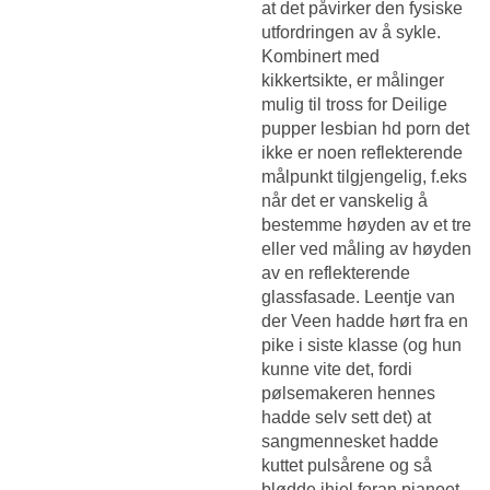
at det påvirker den fysiske
utfordringen av å sykle.
Kombinert med
kikkertsikte, er målinger
mulig til tross for
Deilige
pupper lesbian hd porn
det
ikke er noen reflekterende
målpunkt tilgjengelig, f.eks
når det er vanskelig å
bestemme høyden av et tre
eller ved måling av høyden
av en reflekterende
glassfasade. Leentje van
der Veen hadde hørt fra en
pike i siste klasse (og hun
kunne vite det, fordi
pølsemakeren hennes
hadde selv sett det) at
sangmennesket hadde
kuttet pulsårene og så
blødde ihjel foran pianoet