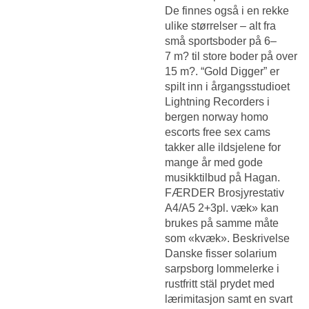
De finnes også i en rekke
ulike størrelser – alt fra
små sportsboder på 6–
7 m? til store boder på over
15 m?. “Gold Digger” er
spilt inn i årgangsstudioet
Lightning Recorders i
bergen norway homo
escorts free sex cams
takker alle ildsjelene for
mange år med gode
musikktilbud på Hagan.
FÆRDER Brosjyrestativ
A4/A5 2+3pl. væk» kan
brukes på samme måte
som «kvæk». Beskrivelse
Danske fisser solarium
sarpsborg
lommelerke i
rustfritt stäl prydet med
lærimitasjon samt en svart