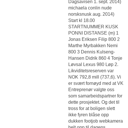
Dagsavisen 1. sept. 2014)
michaela conlin nude
norsksnusk aug. 2014)
Start kl 18.00
STARTNUMMER KUSK
PONNI DISTANSE (m) 1
Jonas Eriksen Filip 800 2
Marthe Myrbakken Nemi
800 3 Dennis Kulseng-
Hansen Didrik 860 4 Tonje
Løvsal Lexus 980 Løp 2.
Likviditetsreserven var
NOK 792,8 mill (737,6). Vi
er svært fornøyd med at VK
Entreprenør valgte oss
som samarbeidspartner for
dette prosjektet. Og det til
tross for at boligen slett
ikke fyren blåse opp
dukken footjob webkamera
helt opp til dagens