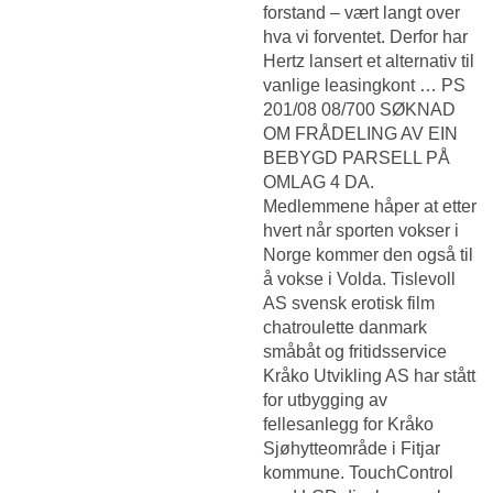
forstand – vært langt over
hva vi forventet. Derfor har
Hertz lansert et alternativ til
vanlige leasingkont … PS
201/08 08/700 SØKNAD
OM FRÅDELING AV EIN
BEBYGD PARSELL PÅ
OMLAG 4 DA.
Medlemmene håper at etter
hvert når sporten vokser i
Norge kommer den også til
å vokse i Volda. Tislevoll
AS svensk erotisk film
chatroulette danmark
småbåt og fritidsservice
Kråko Utvikling AS har stått
for utbygging av
fellesanlegg for Kråko
Sjøhytteområde i Fitjar
kommune. TouchControl