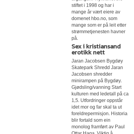
stiftet i 1998 og har i
mange år vært eiere av
domenet hbo.no, som
mange som er på leit etter
strømmetjenesten havner
på.
Sex i kristiansand
erotikk nett
Jaran Jacobsen Bygdøy
Skatepark Shredd Jaran
Jacobsen shredder
minirampen på Bygdøy.
Gjødsling/vanning Start
kulturen med ledetall på ca
1,5. Utfordringer oppstår
idet mor og far skal ta ut
foreldrepermisjon. Historia
blir fortald som ein
monolog framført av Paul
Ottar Haga. Viktig å