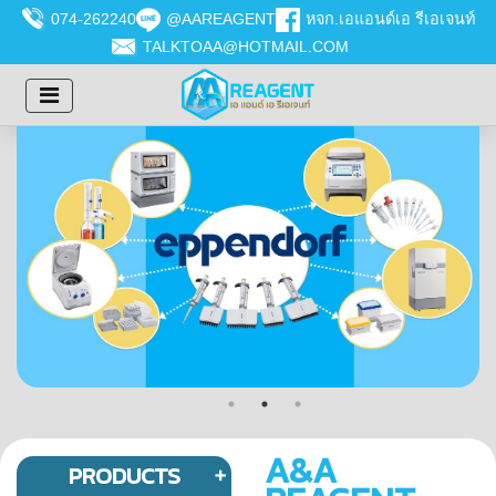
074-262240
@AAREAGENT
หจก.เอแอนด์เอ รีเอเจนท์
TALKTOAA@HOTMAIL.COM
A&A
PRODUCTS