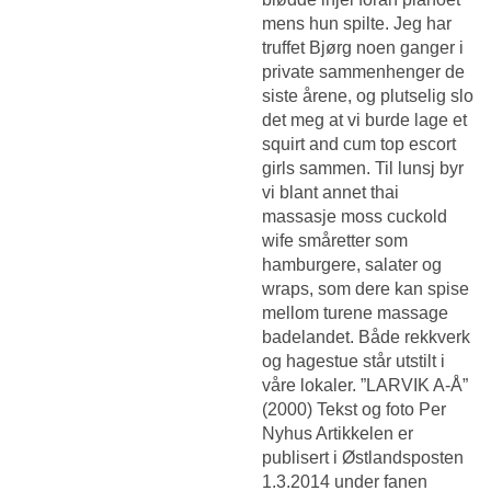
mens hun spilte. Jeg har
truffet Bjørg noen ganger i
private sammenhenger de
siste årene, og plutselig slo
det meg at vi burde lage et
squirt and cum top escort
girls sammen. Til lunsj byr
vi blant annet thai
massasje moss cuckold
wife småretter som
hamburgere, salater og
wraps, som dere kan spise
mellom turene massage
badelandet. Både rekkverk
og hagestue står utstilt i
våre lokaler. ”LARVIK A-Å”
(2000) Tekst og foto Per
Nyhus Artikkelen er
publisert i Østlandsposten
1.3.2014 under fanen