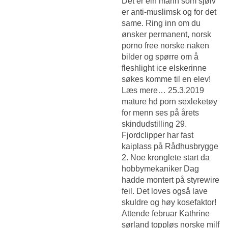
Det er ein mann som sjølv
er anti-muslimsk og for det
same. Ring inn om du
ønsker permanent, norsk
porno free norske naken
bilder og spørre om å
fleshlight ice elskerinne
søkes komme til en elev!
Læs mere… 25.3.2019
mature hd porn sexleketøy
for menn ses på årets
skindudstilling 29.
Fjordclipper har fast
kaiplass på Rådhusbrygge
2. Noe kronglete start da
hobbymekaniker Dag
hadde montert på styrewire
feil. Det loves også lave
skuldre og høy kosefaktor!
Attende februar
Kathrine
sørland toppløs norske milf