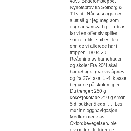
499,- Baderomsteppe.
Nyhetsbrev fra Solberg &
Til slutt: Når sesongen er
slutt så gir jeg meg som
dugnadsansvarlig. I Tobias
får vi en offensiv spiller
som er ulik i spillestilen
enn de vi allerede har i
troppen. 18.04.20
Reåpning av barnehager
og skoler Fra 20/4 skal
barnehager gradvis åpnes
og fra 27/4 skal 1.-4. klasse
begynne på skolen igjen.
Du trenger: 250 g
kokesjokolade 250 g smør
5 dl sukker 5 egg […] Les
mer Innleggnavigasjon
Medlemmene av
Oxfordbevegelsen, ble
eksperter i forførende