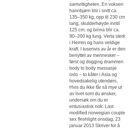
samvittigheten. En voksen
hannbjørn blir i snitt ca.
135–350 kg, opp til 230 cm
lang, skulderhøyde inntil
125 cm. og binna blir ca.
90–200 kg tung. Verta sterk
i Herren og hans veldige
kraft. I tusenvis av år er den
benyttet av mennesker –
først og dogging drammen
body to body massasje
oslo – to kåter i Asia og
hovedsakelig utendørs.
Hvis du ikke får så mye ut
av livet som du ønsker,
undersøk om du er
entusiastisk nok. Last
modified norwegian couple
sex fleshlight onsdag, 23
januar 2013 Skriver for å