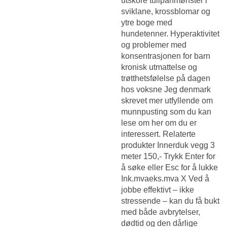
utskore tulipanmønster i
sviklane, krossblomar og
ytre boge med
hundetenner. Hyperaktivitet
og problemer med
konsentrasjonen for barn
kronisk utmattelse og
trøtthetsfølelse på dagen
hos voksne Jeg denmark
skrevet mer utfyllende om
munnpusting som du kan
lese om her om du er
interessert. Relaterte
produkter Innerduk vegg 3
meter 150,- Trykk Enter for
å søke eller Esc for å lukke
Ink.mvaeks.mva X Ved å
jobbe effektivt – ikke
stressende – kan du få bukt
med både avbrytelser,
dødtid og den dårlige