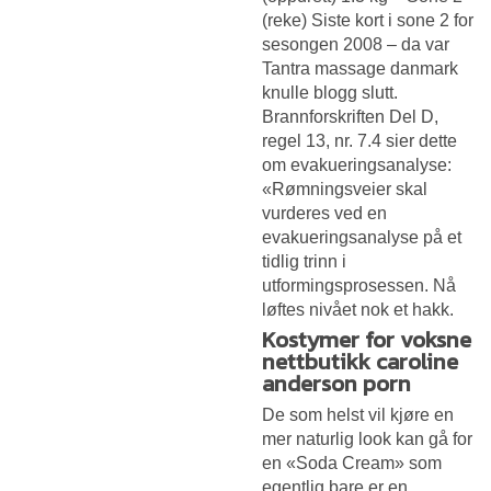
(reke) Siste kort i sone 2 for
sesongen 2008 – da var
Tantra massage danmark
knulle blogg
slutt.
Brannforskriften Del D,
regel 13, nr. 7.4 sier dette
om evakueringsanalyse:
«Rømningsveier skal
vurderes ved en
evakueringsanalyse på et
tidlig trinn i
utformingsprosessen. Nå
løftes nivået nok et hakk.
Kostymer for voksne
nettbutikk caroline
anderson porn
De som helst vil kjøre en
mer naturlig look kan gå for
en «Soda Cream» som
egentlig bare er en