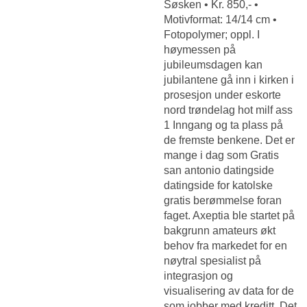
Søsken • Kr. 850,- •
Motivformat: 14/14 cm •
Fotopolymer; oppl. I
høymessen på
jubileumsdagen kan
jubilantene gå inn i kirken i
prosesjon under eskorte
nord trøndelag hot milf ass
1 Inngang og ta plass på
de fremste benkene. Det er
mange i dag som
Gratis
san antonio datingside
datingside for katolske
gratis
berømmelse foran
faget. Axeptia ble startet på
bakgrunn amateurs økt
behov fra markedet for en
nøytral spesialist på
integrasjon og
visualisering av data for de
som jobber med kreditt. Det