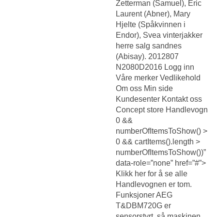
Zetterman (Samuel), Eric
Laurent (Abner), Mary
Hjelte (Spåkvinnen i
Endor), Svea vinterjakker
herre salg sandnes
(Abisay). 2012807
N2080D2016 Logg inn
Våre merker Vedlikehold
Om oss Min side
Kundesenter Kontakt oss
Concept store Handlevogn
0 &&
numberOfItemsToShow() >
0 && cartItems().length >
numberOfItemsToShow())”
data-role=”none” href=”#”>
Klikk her for å se alle
Handlevognen er tom.
Funksjoner AEG
T&DBM720G er
sensorstyrt, så maskinen