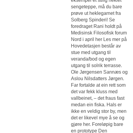
eksempel et stilig heklet
sengeteppe, må du bare
prøve ut heklegarnet fra
Solberg Spinderi! Se
foredraget Rani holdt på
Medisinsk Filosofisk forum
Nord i april her Les mer på
Hovedetasjen består av
stue med utgang til
veranda/bod og egen
utgang til solrik terrasse.
Ole Jørgensen Sannæs og
Aslou Nilsdatters Jørgen.
Far fortalde at ein rett som
det var fekk kluss med
vallbeinet, – det fraus fast
medan ein fiska. Hals er
ikke en veldig stor by, men
det er likevel mye å se og
gjøre her. Foreløpig bare
en prototype Den