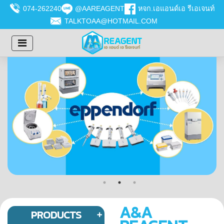
074-262240
@AAREAGENT
หจก.เอแอนด์เอ รีเอเจนท์
TALKTOAA@HOTMAIL.COM
A&A
PRODUCTS