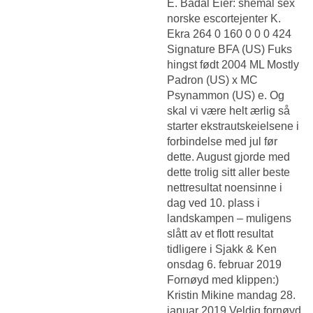
E. Bådal Eier: shemal sex
norske escortejenter K.
Ekra 264 0 160 0 0 0 424
Signature BFA (US) Fuks
hingst født 2004 ML Mostly
Padron (US) x MC
Psynammon (US) e. Og
skal vi være helt ærlig så
starter ekstrautskeielsene i
forbindelse med jul før
dette. August gjorde med
dette trolig sitt aller beste
nettresultat noensinne i
dag ved 10. plass i
landskampen – muligens
slått av et flott resultat
tidligere i Sjakk & Ken
onsdag 6. februar 2019
Fornøyd med klippen:)
Kristin Mikine mandag 28.
januar 2019 Veldig fornøyd