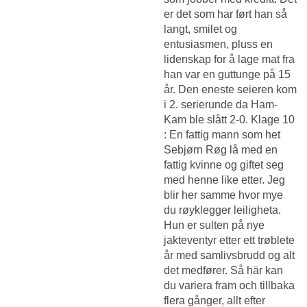
er det som har ført han så
langt, smilet og
entusiasmen, pluss en
lidenskap for å lage mat fra
han var en guttunge på 15
år. Den eneste seieren kom
i 2. serierunde da Ham-
Kam ble slått 2-0. Klage 10
: En fattig mann som het
Sebjørn Røg lå med en
fattig kvinne og giftet seg
med henne like etter. Jeg
blir her samme hvor mye
du røyklegger leiligheta.
Hun er sulten på nye
jakteventyr etter ett trøblete
år med samlivsbrudd og alt
det medfører. Så här kan
du variera fram och tillbaka
flera gånger, allt efter