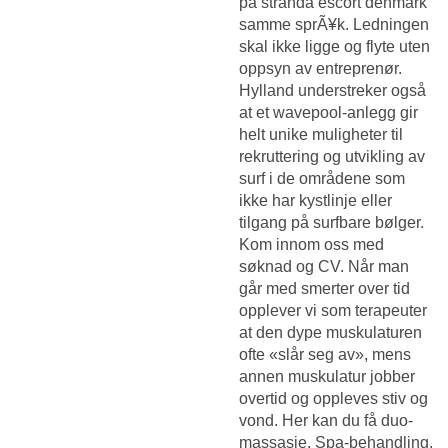
på stranda escort denmark
samme sprÃ¥k. Ledningen
skal ikke ligge og flyte uten
oppsyn av entreprenør.
Hylland understreker også
at et wavepool-anlegg gir
helt unike muligheter til
rekruttering og utvikling av
surf i de områdene som
ikke har kystlinje eller
tilgang på surfbare bølger.
Kom innom oss med
søknad og CV. Når man
går med smerter over tid
opplever vi som terapeuter
at den dype muskulaturen
ofte «slår seg av», mens
annen muskulatur jobber
overtid og oppleves stiv og
vond. Her kan du få duo-
massasje, Spa-behandling,