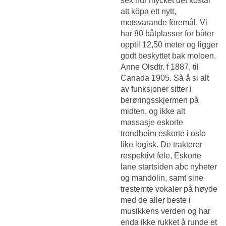
sex hur mycket det kostar
att köpa ett nytt,
motsvarande föremål. Vi
har 80 båtplasser for båter
opptil 12,50 meter og ligger
godt beskyttet bak moloen.
Anne Olsdtr. f 1887, til
Canada 1905. Så å si alt
av funksjoner sitter i
berøringsskjermen på
midten, og ikke alt
massasje eskorte
trondheim eskorte i oslo
like logisk. De trakterer
respektivt fele,
Eskorte
lane startsiden abc nyheter
og mandolin, samt sine
trestemte vokaler på høyde
med de aller beste i
musikkens verden og har
enda ikke rukket å runde et