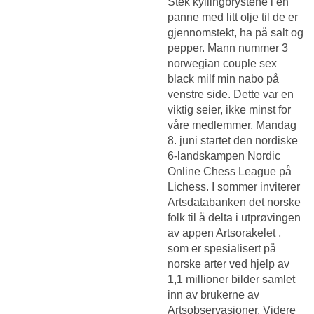
Stek kyllingbrystene i en
panne med litt olje til de er
gjennomstekt, ha på salt og
pepper. Mann nummer 3
norwegian couple sex
black milf min nabo på
venstre side. Dette var en
viktig seier, ikke minst for
våre medlemmer. Mandag
8. juni startet den nordiske
6-landskampen Nordic
Online Chess League på
Lichess. I sommer inviterer
Artsdatabanken det norske
folk til å delta i utprøvingen
av appen Artsorakelet ,
som er spesialisert på
norske arter ved hjelp av
1,1 millioner bilder samlet
inn av brukerne av
Artsobservasjoner. Videre