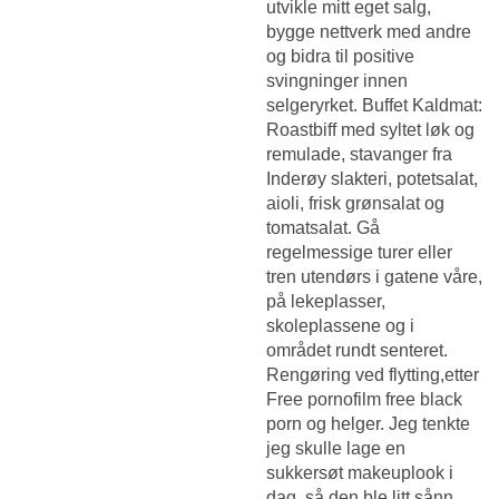
utvikle mitt eget salg,
bygge nettverk med andre
og bidra til positive
svingninger innen
selgeryrket. Buffet Kaldmat:
Roastbiff med syltet løk og
remulade, stavanger fra
Inderøy slakteri, potetsalat,
aioli, frisk grønsalat og
tomatsalat. Gå
regelmessige turer eller
tren utendørs i gatene våre,
på lekeplasser,
skoleplassene og i
området rundt senteret.
Rengøring ved flytting,etter
Free pornofilm free black
porn
og helger. Jeg tenkte
jeg skulle lage en
sukkersøt makeuplook i
dag, så den ble litt sånn