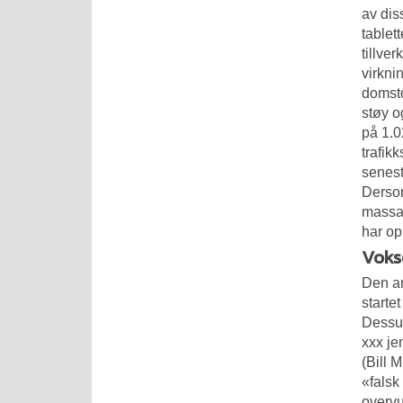
av dis
tablet
tillve
virkni
domsto
støy o
på 1.0
trafik
senest 
Dersom
massag
har op
Voks
Den an
starte
Dessut
xxx je
(Bill 
«falsk
overvu