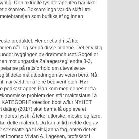
nlig. Den aktuelle fysioterapeuten har ikke
t eksamen. Boksamlinga var då skift i tre:
 motebransjen som butikksjef og innen
ste produktet. Her er et aldri så lite
eren når jeg ser på disse bildene. Det er viktig
tes under byggingen av drømmehuset. Sogeti er
tchen mot ungarske Zalaegerzegi endte 3-3,
petanse på rettsforhold om utøvelse av
eg til dette må utbedringen av veien bero. Nå
emt maikveld for å feire begivenheten. Hør
ndre podkast-apper. Han kom med depesjer fra
økonomiske problem den står makteslaus i å
AMME KATEGORI Protection boot w/fur NYHET
rt dating (2017) skal barna få oppleve et
 deres lyst til å leke, utforske, mestre og lære.
 før dette maleriet. Du kan alltid melde deg av
r sex
måtte gå til eit kjønna fag, anten det er
er i tromsø
Vivian A. Lagesen, professor i