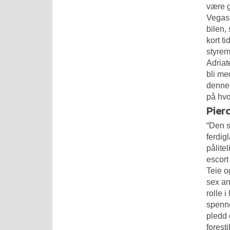
være g
Vegas
bilen, 
kort t
styrem
Adriat
bli me
denne 
på hvo
Pierc
“Den s
ferdig
pålite
escort
Teie o
sex an
rolle 
spenne
pledd 
forest