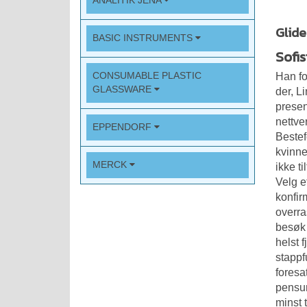
ANALITIK JENA
Glide
BASIC INSTRUMENTS
Sofis
CONSUMABLE PLASTIC
Han fo
GLASSWARE
der, L
presen
nettve
EPPENDORF
Bestef
kvinne
MERCK
ikke t
Velg e
konfir
overra
besøk 
helst 
stappf
foresa
pensum
minst 