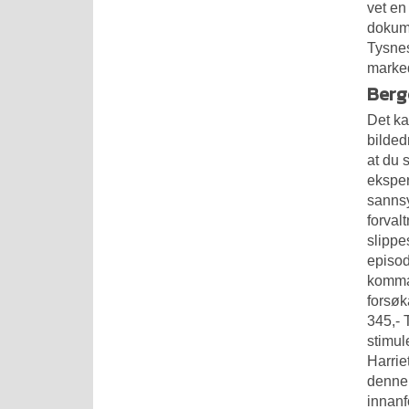
vet en
dokume
Tysnes
marked
Berg
Det ka
bilded
at du 
eksper
sannsy
forval
slippe
episod
komman
forsøk
345,- 
stimul
Harrie
denne 
innanf