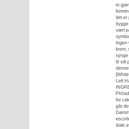
ei gjø
forret
det er
bygg
vært p
symbio
Ingen 
krem, 
synge 
til si
denne 
[White
Lett H
INGRED
Philad
for ca
går de
Dømmes
escort
date a