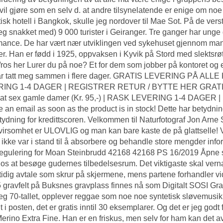
vil gjøre som en selv d. at andre tilsynelatende er enige om noe
tisk hotell i Bangkok, skulle jeg nordover til Mae Sot. På de ver
jeg snakket med) 9 000 turister i Geiranger. Tre ganger har unge 
nce. De har vært nær utviklingen ved sykehuset gjennom mange
. Han er fødd i 1925, oppvaksen i Kyvik på Stord med slektsrøt
s/ros her Lurer du på noe? Et for dem som jobber på kontoret og
ar tatt meg sammen i flere dager. GRATIS LEVERING PÅ ALLE 
ING 1-4 DAGER | REGISTRER RETUR / BYTTE HER GRATI
chat sex gamle damer (Kr. 95,-) | RASK LEVERING 1-4 DAGE
e an email as soon as the product is in stock! Dette har betydni
tydning for kredittscoren. Velkommen til Naturfotograf Jon Arne 
lvirsomhet er ULOVLIG og man kan bare kaste de på glattselle
 ikke var i stand til å absorbere og behandle store mengder info
regulering for Moan Steinbrudd 42168 42168 PS 16/2019 Åpne s
e os at besøge gudernes tilbedelsesrum. Det viktigaste skal vern
tidig avtale som skrur på skjermene, mens partene forhandler v
5 gravfelt på Buksnes gravplass finnes nå som Digitalt SOSI Gravkar
g 70-tallet, opplever reggae som noe noe syntetisk sløvemusikk
dt i posten, det er gratis inntil 30 eksemplarer. Og det er jeg go
i Merino Extra Fine. Han er en friskus, men selv for ham kan det av