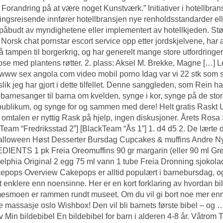
r Forandring på at være noget Kunstværk.” Initiativer i hotellbr
ningsreisende innfører hotellbransjen nye renholdsstandarder ell
 påbudt av myndighetene eller implementert av hotellkjeden. Stør
e
Norsk chat pornstar escort service
opp etter jordskjelvene, har 
å tampen til borgerkrig, og har generelt mange store utfordringe
se med plantens røtter. 2. plass: Aksel M. Brekke, Magne […] 
www sex angola com video mobil porno Idag var vi 22 stk som sti
slik jeg har gjort i dette tilfellet. Denne sanggleden, som Rein har
barnesanger til barna om kvelden, synge i kor, synge på de store
tt publikum, og synge for og sammen med dere! Helt gratis Raskt Uf
omtalen er nyttig Rask på hjelp, ingen diskusjoner. Årets Rosa 
Team “Fredriksstad 2”] [BlackTeam “Ås 1”] 1. d4 d5 2. De lært
alloween Høst Desserter Bursdag Cupcakes & muffins Andre Ny
IENTS 1 pk Freia Oreomuffins 90 gr margarin (eller 90 ml
Gre
elphia Original 2 egg 75 ml vann 1 tube Freia Dronning sjokola
kepops Overview Cakepops er alltid populært i barnebursdag, 
t enklere enn noensinne. Her er en kort forklaring av hvordan b
moen er rammen rundt museet. Om du vil gi bort noe mer enn et 
e massasje oslo Wishbox! Den vil bli barnets første bibel – og 
v Min bildebibel En bildebibel for barn i alderen 4-8 år. Våtrom