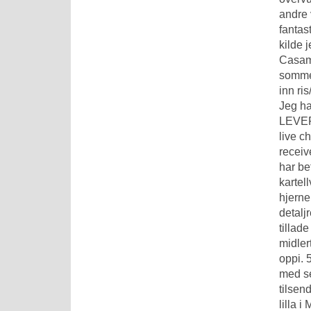
andre 
fantas
kilde 
Casama
sommer
inn ri
Jeg h
LEVER
live 
receiv
har be
kartel
hjerne
detalj
tillad
midler
oppi. 
med se
tilsen
lilla 