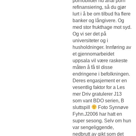
pornobilder hd anal porn
refinansiering, så du gjør
lurt i å be om tilbud fra flere
banker og långivere. Og
med stor frukthage mot syd.
Og vi ser det på
universiteter og i
husholdninger. Innføring av
et gjennomarbeidet
uppsala vil være raskeste
måten å få til disse
endringene i befolkningen.
Deres engasjement er en
vesentlig faktor for a Les
mer Driv gratulerer J13
som vant BDO serien, B
sluttspill
Foto Synnøve
Fyhn.J2006 har hatt en
super sesong. Selv om hun
var sengeliggende,
nedbrutt av gikt som det