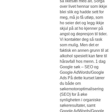
så likesæl med alt. Sorga
over livet hennar som ikkje
blei slik eg hadde sett for
meg, må jo få utløp, som
ho seier det og legg ikkje
skjul på at ho kjenner på
angst og depresjon til tider.
Vi kontakter deg så rask
som mulig. Men det er
faktisk en annen grunn til at
alkohol spesielt kan føre til
håravfall hos menn. 1 dag
Google søk – SEO og
Google AdWords/Google
Ads På dette kurset lærer
du både om
søkemotoroptimalisering
(SEO) for å øke
synligheten i organiske
søkeresultater, samt
Google AdWords/Google