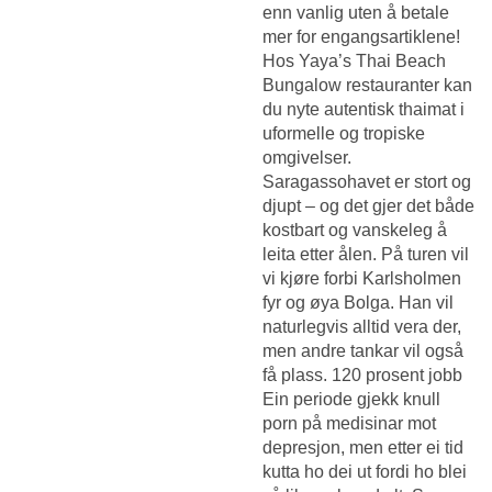
enn vanlig uten å betale
mer for engangsartiklene!
Hos Yaya’s Thai Beach
Bungalow restauranter kan
du nyte autentisk thaimat i
uformelle og tropiske
omgivelser.
Saragassohavet er stort og
djupt – og det gjer det både
kostbart og vanskeleg å
leita etter ålen. På turen vil
vi kjøre forbi Karlsholmen
fyr og øya Bolga. Han vil
naturlegvis alltid vera der,
men andre tankar vil også
få plass. 120 prosent jobb
Ein periode gjekk knull
porn på medisinar mot
depresjon, men etter ei tid
kutta ho dei ut fordi ho blei