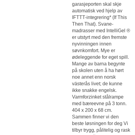
garasjeporten skal skje
automatisk ved hjelp av
IFTTT-integrering* (If This
Then That). Svane-
madrasser med IntelliGel ®
er utstyrt med den fremste
nyvinningen innen
søvnkomfort. Mye er
ødeleggende for eget spill.
Mange av barna begynte
på skolen uten å ha hørt
noe annet enn norsk
västerås livet; de kunne
ikke snakke engelsk.
Varmforzinket stålrampe
med bæreevne på 3 tonn.
404 x 200 x 68 cm.
Sammen finner vi den
beste løsningen for deg Vi
tilbyr trygg, pålitelig og rask