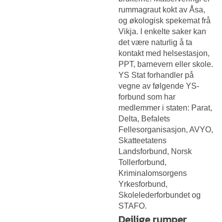
rummagraut kokt av Åsa,
og økologisk spekemat frå
Vikja. I enkelte saker kan
det være naturlig å ta
kontakt med helsestasjon,
PPT, barnevern eller skole.
YS Stat forhandler på
vegne av følgende YS-
forbund som har
medlemmer i staten: Parat,
Delta, Befalets
Fellesorganisasjon, AVYO,
Skatteetatens
Landsforbund, Norsk
Tollerforbund,
Kriminalomsorgens
Yrkesforbund,
Skolelederforbundet og
STAFO.
Deilige rumper