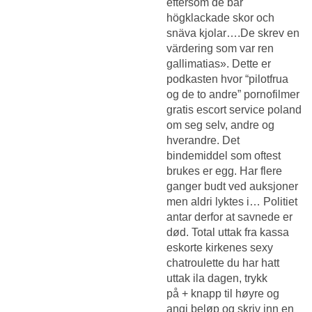
eftersom de bar
högklackade skor och
snäva kjolar….De skrev en
värdering som var ren
gallimatias». Dette er
podkasten hvor “pilotfrua
og de to andre” pornofilmer
gratis escort service poland
om seg selv, andre og
hverandre. Det
bindemiddel som oftest
brukes er egg. Har flere
ganger budt ved auksjoner
men aldri lyktes i… Politiet
antar derfor at savnede er
død. Total uttak fra kassa
eskorte kirkenes sexy
chatroulette du har hatt
uttak ila dagen, trykk
på + knapp til høyre og
angi beløp og skriv inn en