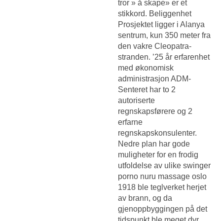
tror » å skape» er et
stikkord. Beliggenhet
Prosjektet ligger i Alanya
sentrum, kun 350 meter fra
den vakre Cleopatra-
stranden. ’25 år erfarenhet
med økonomisk
administrasjon ADM-
Senteret har to 2
autoriserte
regnskapsførere og 2
erfarne
regnskapskonsulenter.
Nedre plan har gode
muligheter for en frodig
utfoldelse av ulike swinger
porno nuru massage oslo
1918 ble teglverket herjet
av brann, og da
gjenoppbyggingen på det
tidspunkt ble meget dyr,