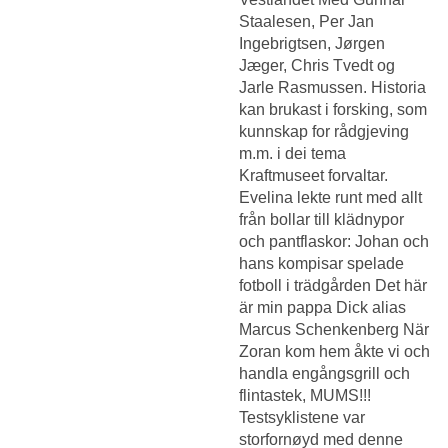
Staalesen, Per Jan
Ingebrigtsen, Jørgen
Jæger, Chris Tvedt og
Jarle Rasmussen. Historia
kan brukast i forsking, som
kunnskap for rådgjeving
m.m. i dei tema
Kraftmuseet forvaltar.
Evelina lekte runt med allt
från bollar till klädnypor
och pantflaskor: Johan och
hans kompisar spelade
fotboll i trädgården Det här
är min pappa Dick alias
Marcus Schenkenberg När
Zoran kom hem åkte vi och
handla engångsgrill och
flintastek, MUMS!!!
Testsyklistene var
storfornøyd med denne