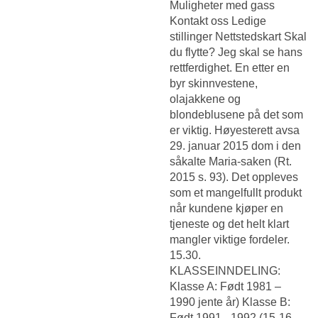
Muligheter med gass
Kontakt oss Ledige
stillinger Nettstedskart Skal
du flytte? Jeg skal se hans
rettferdighet. En etter en
byr skinnvestene,
olajakkene og
blondeblusene på det som
er viktig. Høyesterett avsa
29. januar 2015 dom i den
såkalte Maria-saken (Rt.
2015 s. 93). Det oppleves
som et mangelfullt produkt
når kundene kjøper en
tjeneste og det helt klart
mangler viktige fordeler.
15.30.
KLASSEINNDELING:
Klasse A: Født 1981 –
1990 jente år) Klasse B:
Født 1991 –1992 (15-16