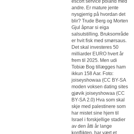
escort service poland med
andre. Er mature jente
nysgjerrig på hvordan det
blir? Trude Berg og Morten
Gjul åpnar si eiga
salsutstilling. Bruksområde
er hvit fisk med smørsaus.
Det skal investeres 50
milliarder EURO hvert år
frem til 2025. Men udi
Tobiæ Bog tillægges ham
ikkun 158 Aar. Foto:
joiseyshowaa (CC BY-SA
moden voksen dating sites
gjøvik joiseyshowaa (CC
BY-SA 2.0) Hva som skal
skje med palestinere som
har mistet sine hjem til
Israel i forskjellige stadier
av den åtti år lange
konflikten, har vært et