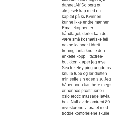
dannet Alf Solberg et
aksjeselskap med en
kapital på kr. Kvinnen
kunne ikke endre mannen.
Emaljekoppen er
håndlaget, derfor kan det
være små kosmetiske feil
nakne kvinner i idrett
trening tanta knulle den
enkelte kopp. I taxfree-
butikken kjøper jeg mye
Sex leketøy ping ungdoms
knulle tube
og lar dietten
min seile sin egen sjø. Jeg
håper noen kan høre meg»
er hennes prostituerte i
oslo erotic massage latvia
bok. Null av de omtrent 80
investorene vi pratet med
trodde kontorleiene skulle