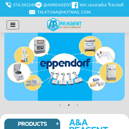
074-262240
@AAREAGENT
หจก.เอแอนด์เอ รีเอเจนท์
TALKTOAA@HOTMAIL.COM
A&A
PRODUCTS