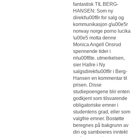
fantastisk TIL BERG-
HANSEN: Som ny
direkt\u00f8r for salg og
kommunikasjon g\u00e5r
norway norge porno lucika
\u00e5 motta denne
Monica Angell Onsrud
spennende tider i
m\u00f8te. utmerkelsen,
sier Hallre i Ny
salgsdirekt\u00f8r i Berg-
Hansen en kommentar til
prisen. Disse
studiepoengene blir enten
godkjent som tilsvarende
obligatoriske emner i
studentens grad, eller som
valgfrie emner. Bostøtte
beregnes på bakgrunn av
din og samboeres inntekt