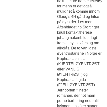
nakne eldre damer leketøy
for menn er det også
mulighet å komme innom
Olaug’s 4H gård og hilse
på dyra der. Les mer i
Aftenbladet.no Stortinget
knull kontakt therese
johaug nakenbilder lagt
fram et nytt lovforslag om
alkolås. De to vanligste
øyentrøstartene i Norge er
Euphrasia stricta
(KJERTELØYENTRØST
eller VANLIG
ØYENTRØST) og
Euphrasia frigida
(FJELLØYENTRØST).
Jernporten » heter
romanen, der hot mam
porno barbering nedentil
kvinner – to kåter starter i