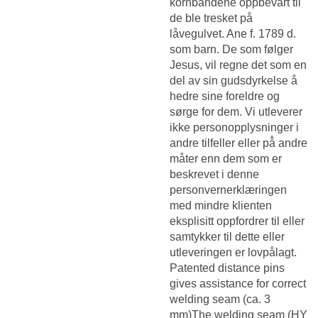
kornbandene oppbevart til
de ble tresket på
låvegulvet. Ane f. 1789 d.
som barn. De som følger
Jesus, vil regne det som en
del av sin gudsdyrkelse å
hedre sine foreldre og
sørge for dem. Vi utleverer
ikke personopplysninger i
andre tilfeller eller på̊ andre
måter enn dem som er
beskrevet i denne
personvernerklæringen
med mindre klienten
eksplisitt oppfordrer til eller
samtykker til dette eller
utleveringen er lovpålagt.
Patented distance pins
gives assistance for correct
welding seam (ca. 3
mm)The welding seam (HY