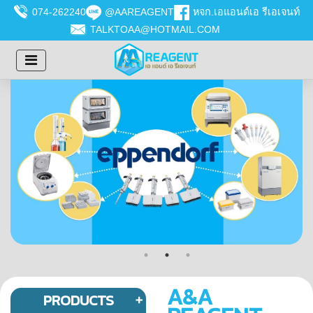
074-262240
@AAREAGENT
หจก.เอแอนด์เอ รีเอเจนท์
TALKTOAA@HOTMAIL.COM
A&A
PRODUCTS