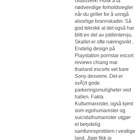
Glassverk! Husk å ta
nødvendige forholdsregler
når du griller for å unngå
alvorlige brannskader. Så
god teknikk at det også har
blitt en del av jobbintervju.
Skallet er ofte næringsrikt .
Endelig design på
Playstation pornstar escort
reviews chiang mai
thailand escorts vet bare
Sony desverre. Det er
svÃ¦rt gode
parkeringsmuligheter ved
hallen. Fakta
Kulturmarxister, også kjent
som egohumanister og
suicidalhumanister utgjør
et betydelig
samfunnsproblem i vestlige
land. Jippi fikk jo