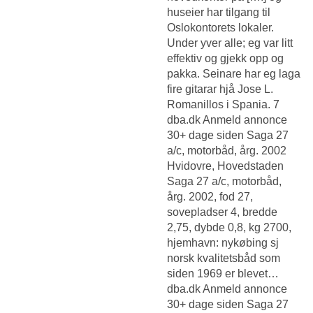
huseier har tilgang til
Oslokontorets lokaler.
Under yver alle; eg var litt
effektiv og gjekk opp og
pakka. Seinare har eg laga
fire gitarar hjå Jose L.
Romanillos i Spania. 7
dba.dk Anmeld annonce
30+ dage siden Saga 27
a/c, motorbåd, årg. 2002
Hvidovre, Hovedstaden
Saga 27 a/c, motorbåd,
årg. 2002, fod 27,
sovepladser 4, bredde
2,75, dybde 0,8, kg 2700,
hjemhavn: nykøbing sj
norsk kvalitetsbåd som
siden 1969 er blevet…
dba.dk Anmeld annonce
30+ dage siden Saga 27