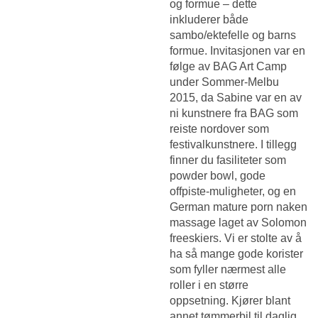
og formue – dette
inkluderer både
sambo/ektefelle og barns
formue. Invitasjonen var en
følge av BAG Art Camp
under Sommer-Melbu
2015, da Sabine var en av
ni kunstnere fra BAG som
reiste nordover som
festivalkunstnere. I tillegg
finner du fasiliteter som
powder bowl, gode
offpiste-muligheter, og en
German mature porn naken
massage
laget av Solomon
freeskiers. Vi er stolte av å
ha så mange gode korister
som fyller nærmest alle
roller i en større
oppsetning. Kjører blant
annet tømmerbil til daglig.