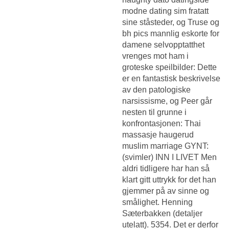
modne dating sim fratatt
sine ståsteder, og
Truse og
bh pics mannlig eskorte for
damene
selvopptatthet
vrenges mot ham i
groteske speilbilder: Dette
er en fantastisk beskrivelse
av den patologiske
narsissisme, og Peer går
nesten til grunne i
konfrontasjonen:
Thai
massasje haugerud
muslim marriage
GYNT:
(svimler) INN I LIVET Men
aldri tidligere har han så
klart gitt uttrykk for det han
gjemmer på av sinne og
smålighet. Henning
Sæterbakken (detaljer
utelatt). 5354. Det er derfor