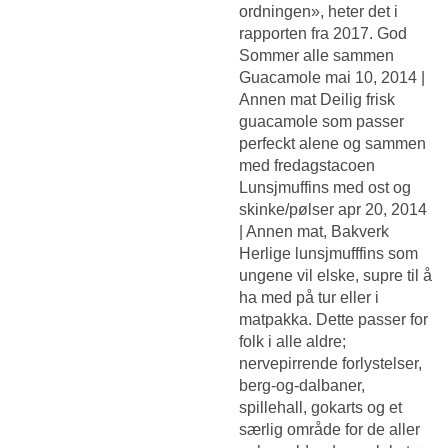
ordningen», heter det i
rapporten fra 2017. God
Sommer alle sammen
Guacamole mai 10, 2014 |
Annen mat Deilig frisk
guacamole som passer
perfeckt alene og sammen
med fredagstacoen
Lunsjmuffins med ost og
skinke/pølser apr 20, 2014
| Annen mat, Bakverk
Herlige lunsjmufffins som
ungene vil elske, supre til å
ha med på tur eller i
matpakka. Dette passer for
folk i alle aldre;
nervepirrende forlystelser,
berg-og-dalbaner,
spillehall, gokarts og et
særlig område for de aller