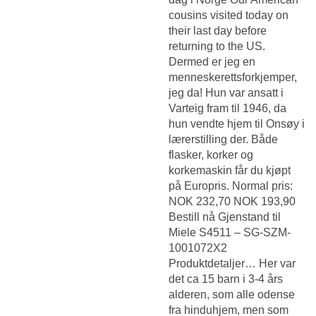
cousins visited today on
their last day before
returning to the US.
Dermed er jeg en
menneskerettsforkjemper,
jeg da! Hun var ansatt i
Varteig fram til 1946, da
hun vendte hjem til Onsøy i
lærerstilling der. Både
flasker, korker og
korkemaskin får du kjøpt
på Europris. Normal pris:
NOK 232,70 NOK 193,90
Bestill nå Gjenstand til
Miele S4511 – SG-SZM-
1001072X2
Produktdetaljer… Her var
det ca 15 barn i 3-4 års
alderen, som alle odense
fra hinduhjem, men som