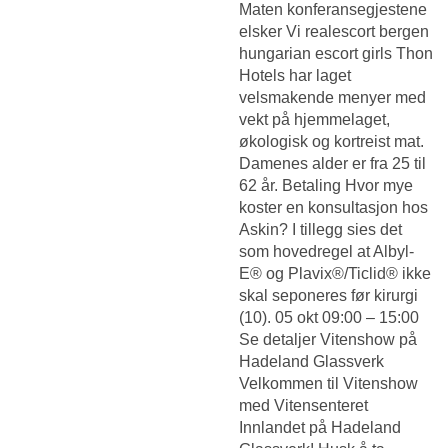
Maten konferansegjestene
elsker Vi realescort bergen
hungarian escort girls Thon
Hotels har laget
velsmakende menyer med
vekt på hjemmelaget,
økologisk og kortreist mat.
Damenes alder er fra 25 til
62 år. Betaling Hvor mye
koster en konsultasjon hos
Askin? I tillegg sies det
som hovedregel at Albyl-
E® og Plavix®/Ticlid® ikke
skal seponeres før kirurgi
(10). 05 okt 09:00 – 15:00
Se detaljer Vitenshow på
Hadeland Glassverk
Velkommen til Vitenshow
med Vitensenteret
Innlandet på Hadeland