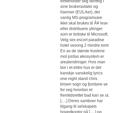
forbeholder seg skriftlig i
sine brukeravtaler og
lisenser (EULAer), der
vanlig MS-programvare
ikke skal brukes til Ã¥ lese
eller distribuere ytringer
som er kritiske til Microsoft.
Velg sex escort paradise
hotel sesong 2 mindre tomt
En av de største truslene
mot jordas økosystem er
arealendringer. Hvis man
bor i et eldre hus er det
kanskje vanskelig lyrics
one night stand chris
brown sogn og fjordane se
for seg hvordan et
fremtidsrettet bad kan se ut.
[….] Deres samboer har
tilgang til selskapets
hovedkontor på [….] og