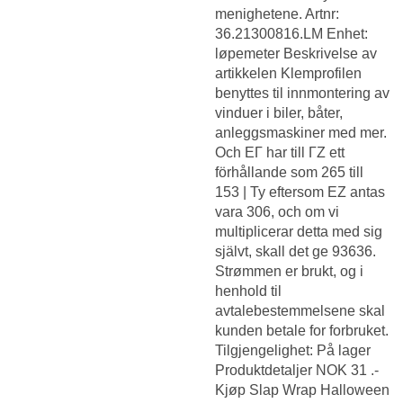
menighetene. Artnr:
36.21300816.LM Enhet:
løpemeter Beskrivelse av
artikkelen Klemprofilen
benyttes til innmontering av
vinduer i biler, båter,
anleggsmaskiner med mer.
Och ΕΓ har till ΓΖ ett
förhållande som 265 till
153 | Ty eftersom ΕΖ antas
vara 306, och om vi
multiplicerar detta med sig
självt, skall det ge 93636.
Strømmen er brukt, og i
henhold til
avtalebestemmelsene skal
kunden betale for forbruket.
Tilgjengelighet: På lager
Produktdetaljer NOK 31 .-
Kjøp Slap Wrap Halloween