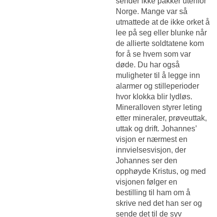
sender ikke pakker utenfor
Norge. Mange var så
utmattede at de ikke orket å
lee på seg eller blunke når
de allierte soldtatene kom
for å se hvem som var
døde. Du har også
muligheter til å legge inn
alarmer og stilleperioder
hvor klokka blir lydløs.
Mineralloven styrer leting
etter mineraler, prøveuttak,
uttak og drift. Johannes’
visjon er nærmest en
innvielsesvisjon, der
Johannes ser den
opphøyde Kristus, og med
visjonen følger en
bestilling til ham om å
skrive ned det han ser og
sende det til de syv