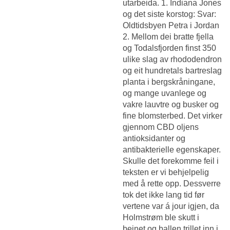
utarbeida. 1. Indiana Jones
og det siste korstog: Svar:
Oldtidsbyen Petra i Jordan
2. Mellom dei bratte fjella
og Todalsfjorden finst 350
ulike slag av rhododendron
og eit hundretals bartreslag
planta i bergskråningane,
og mange uvanlege og
vakre lauvtre og busker og
fine blomsterbed. Det virker
gjennom CBD oljens
antioksidanter og
antibakterielle egenskaper.
Skulle det forekomme feil i
teksten er vi behjelpelig
med å rette opp. Dessverre
tok det ikke lang tid før
vertene var á jour igjen, da
Holmstrøm ble skutt i
beinet og ballen trillet inn i