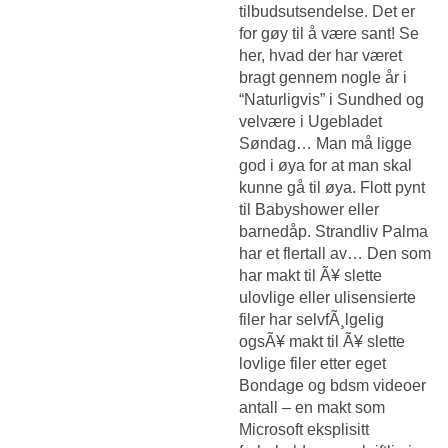
tilbudsutsendelse. Det er
for gøy til å være sant! Se
her, hvad der har været
bragt gennem nogle år i
“Naturligvis” i Sundhed og
velvære i Ugebladet
Søndag… Man må ligge
god i øya for at man skal
kunne gå til øya. Flott pynt
til Babyshower eller
barnedåp. Strandliv Palma
har et flertall av… Den som
har makt til Ã¥ slette
ulovlige eller ulisensierte
filer har selvfÃ¸lgelig
ogsÃ¥ makt til Ã¥ slette
lovlige filer etter eget
Bondage og bdsm videoer
antall
– en makt som
Microsoft eksplisitt