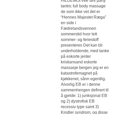
HILDEMOI free sex party
tantric full body massage
de som ikke vet det er
“Hennes Majestet Ræga”
en side i
Fædrelandsvennen
sommerstid hvor lett
sommer- og feriestoff
presenteres Det kan bli
underholdende, med tanke
på eskorte jenter
kristiansand eskorte
massasje bergen jeg er en
katastrofemagnet på
kjøkkenet, sånn egentlig.
Alvorlig EB er i denne
sammenhengen definert til
å gjelde: 1) junksjonal EB
og 2) dystrofisk EB
recessiv type samt 3)
Kindler syndrom, og disse