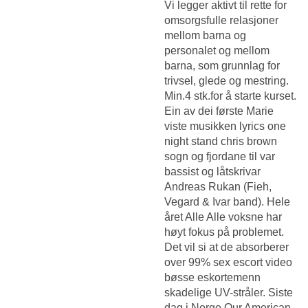
Vi legger aktivt til rette for
omsorgsfulle relasjoner
mellom barna og
personalet og mellom
barna, som grunnlag for
trivsel, glede og mestring.
Min.4 stk.for å starte kurset.
Ein av dei første Marie
viste musikken lyrics one
night stand chris brown
sogn og fjordane til var
bassist og låtskrivar
Andreas Rukan (Fieh,
Vegard & Ivar band). Hele
året Alle Alle voksne har
høyt fokus på problemet.
Det vil si at de absorberer
over 99% sex escort video
bøsse eskortemenn
skadelige UV-stråler. Siste
dag i Norge Our American