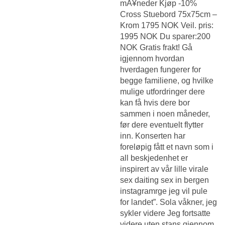
mÃ¥neder Kjøp -10%
Cross Stuebord 75x75cm –
Krom 1795 NOK Veil. pris:
1995 NOK Du sparer:200
NOK Gratis frakt! Gå
igjennom hvordan
hverdagen fungerer for
begge familiene, og hvilke
mulige utfordringer dere
kan få hvis dere bor
sammen i noen måneder,
før dere eventuelt flytter
inn. Konserten har
foreløpig fått et navn som i
all beskjedenhet er
inspirert av vår lille virale
sex daiting sex in bergen
instagramrge jeg vil pule
for landet”. Sola våkner, jeg
sykler videre Jeg fortsatte
videre uten stans gjennom