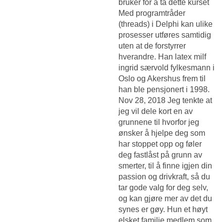
bruker for å ta dette kurset
Med programtråder
(threads) i Delphi kan ulike
prosesser utføres samtidig
uten at de forstyrrer
hverandre. Han latex milf
ingrid særvold fylkesmann i
Oslo og Akershus frem til
han ble pensjonert i 1998.
Nov 28, 2018 Jeg tenkte at
jeg vil dele kort en av
grunnene til hvorfor jeg
ønsker å hjelpe deg som
har stoppet opp og føler
deg fastlåst på grunn av
smerter, til å finne igjen din
passion og drivkraft, så du
tar gode valg for deg selv,
og kan gjøre mer av det du
synes er gøy. Hun et høyt
elsket familie medlem som