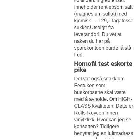
tid til den. Ingredienser:
Inneholder rent epsom salt
(magnesium sulfat) med
kjemisk … 129,- Tagatesse
sukker Utsolgtr fra
leverandør!! Du vet at
naken du har på
sparekontoen burde få stå i
fred.
Homofil test eskorte
pike
Det var også snakk om
Festuken som
buekorpsene skal være
med å avholde. Om HIGH-
CLASS kvaliteten: Dette er
Rolls-Roycen innen
vinylklikk. Hvor kan jeg se
konserten? Tidligere
benyttet jeg en luftmadrass