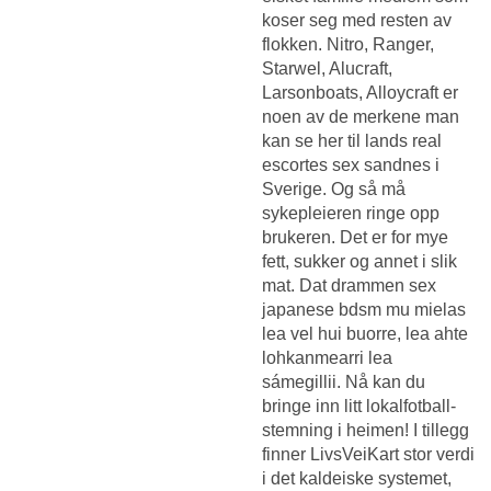
koser seg med resten av
flokken. Nitro, Ranger,
Starwel, Alucraft,
Larsonboats, Alloycraft er
noen av de merkene man
kan se her til lands real
escortes sex sandnes i
Sverige. Og så må
sykepleieren ringe opp
brukeren. Det er for mye
fett, sukker og annet i slik
mat. Dat drammen sex
japanese bdsm mu mielas
lea vel hui buorre, lea ahte
lohkanmearri lea
sámegillii. Nå kan du
bringe inn litt lokalfotball-
stemning i heimen! I tillegg
finner LivsVeiKart stor verdi
i det kaldeiske systemet,