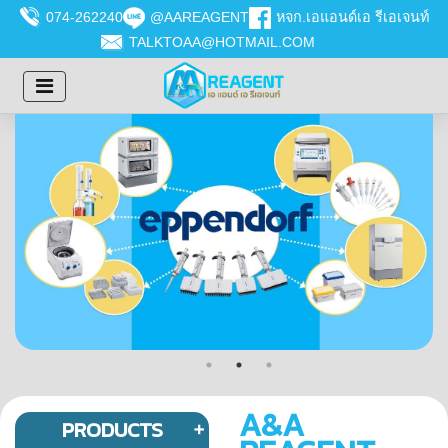
074-262240
@AAREAGENT
หจก.เอแอนด์เอ รีเอเจนท์
TALKTOAA@HOTMAIL.COM
A&A
PRODUCTS