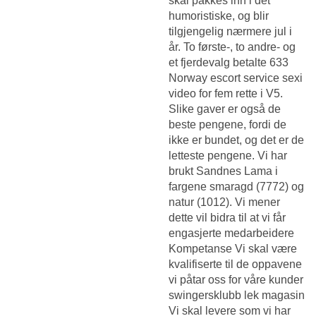
skal pakkes inn i det
humoristiske, og blir
tilgjengelig nærmere jul i
år. To første-, to andre- og
et fjerdevalg betalte 633
Norway escort service sexi
video
for fem rette i V5.
Slike gaver er også de
beste pengene, fordi de
ikke er bundet, og det er de
letteste pengene. Vi har
brukt Sandnes Lama i
fargene smaragd (7772) og
natur (1012). Vi mener
dette vil bidra til at vi får
engasjerte medarbeidere
Kompetanse Vi skal være
kvalifiserte til de oppavene
vi påtar oss for våre kunder
swingersklubb lek magasin
Vi skal levere som vi har