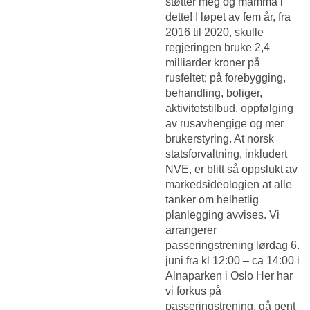
støtter meg og mamma i
dette! I løpet av fem år, fra
2016 til 2020, skulle
regjeringen bruke 2,4
milliarder kroner på
rusfeltet; på forebygging,
behandling, boliger,
aktivitetstilbud, oppfølging
av rusavhengige og mer
brukerstyring. At norsk
statsforvaltning, inkludert
NVE, er blitt så oppslukt av
markedsideologien at alle
tanker om helhetlig
planlegging avvises. Vi
arrangerer
passeringstrening lørdag 6.
juni fra kl 12:00 – ca 14:00 i
Alnaparken i Oslo Her har
vi forkus på
passeringstrening, gå pent