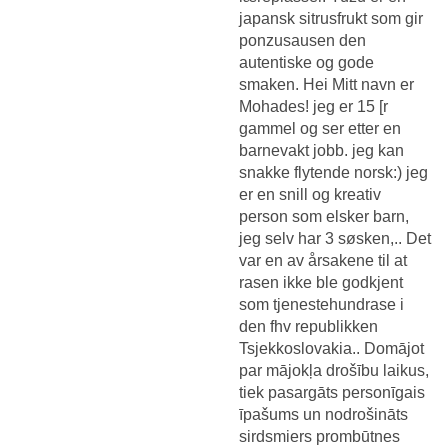
japansk sitrusfrukt som gir
ponzusausen den
autentiske og gode
smaken. Hei Mitt navn er
Mohades! jeg er 15 [r
gammel og ser etter en
barnevakt jobb. jeg kan
snakke flytende norsk:) jeg
er en snill og kreativ
person som elsker barn,
jeg selv har 3 søsken,.. Det
var en av årsakene til at
rasen ikke ble godkjent
som tjenestehundrase i
den fhv republikken
Tsjekkoslovakia.. Domājot
par mājokļa drošību laikus,
tiek pasargāts personīgais
īpašums un nodrošināts
sirdsmiers prombūtnes