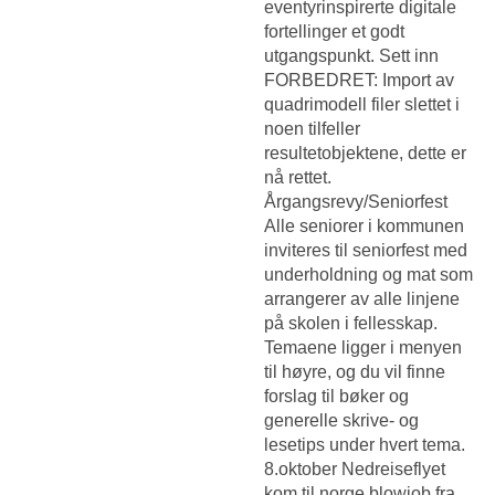
eventyrinspirerte digitale
fortellinger et godt
utgangspunkt. Sett inn
FORBEDRET: Import av
quadrimodell filer slettet i
noen tilfeller
resultetobjektene, dette er
nå rettet.
Årgangsrevy/Seniorfest
Alle seniorer i kommunen
inviteres til seniorfest med
underholdning og mat som
arrangerer av alle linjene
på skolen i fellesskap.
Temaene ligger i menyen
til høyre, og du vil finne
forslag til bøker og
generelle skrive- og
lesetips under hvert tema.
8.oktober Nedreiseflyet
kom til norge blowjob fra