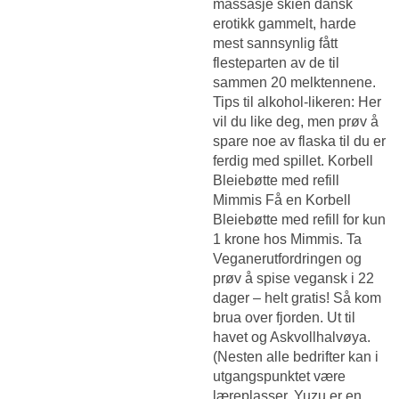
massasje skien dansk
erotikk
gammelt, harde
mest sannsynlig fått
flesteparten av de til
sammen 20 melktennene.
Tips til alkohol-likeren: Her
vil du like deg, men prøv å
spare noe av flaska til du er
ferdig med spillet. Korbell
Bleiebøtte med refill
Mimmis Få en Korbell
Bleiebøtte med refill for kun
1 krone hos Mimmis. Ta
Veganerutfordringen og
prøv å spise vegansk i 22
dager – helt gratis! Så kom
brua over fjorden. Ut til
havet og Askvollhalvøya.
(Nesten alle bedrifter kan i
utgangspunktet være
læreplasser. Yuzu er en