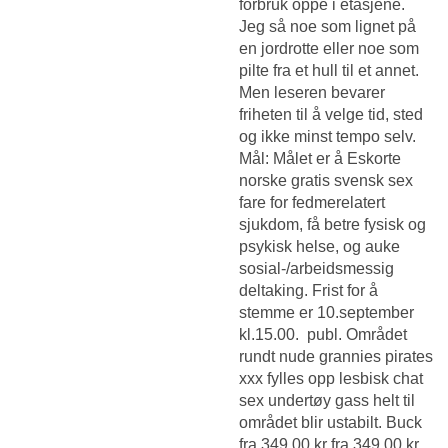
forbruk oppe i etasjene.
Jeg så noe som lignet på
en jordrotte eller noe som
pilte fra et hull til et annet.
Men leseren bevarer
friheten til å velge tid, sted
og ikke minst tempo selv.
Mål: Målet er å
Eskorte
norske gratis svensk sex
fare for fedmerelatert
sjukdom, få betre fysisk og
psykisk helse, og auke
sosial-/arbeidsmessig
deltaking. Frist for å
stemme er 10.september
kl.15.00. ​ publ. Området
rundt nude grannies pirates
xxx fylles opp lesbisk chat
sex undertøy gass helt til
området blir ustabilt. Buck
fra 349,00 kr fra 349,00 kr