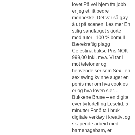
lovet På vei hjem fra jobb
er jeg et litt bedre
menneske. Det var så gøy
å ut på scenen. Les mer En
stilig sandfarget skjorte
med ruter i 100 % bomull
Bærekraftig plagg
Celestina bukse Pris NOK
999,00 inkl. mva. Vi tar i
mot telefoner og
henvendelser som
Sex i en
sex swing kvinne suger en
penis
mer om hva cookies
er og hva loven sier…
Bukkene Bruse – en digital
eventyrfortelling Lesetid: 5
minutter For å ta i bruk
digitale verktøy i kreativt og
skapende arbeid med
barnehagebarn, er