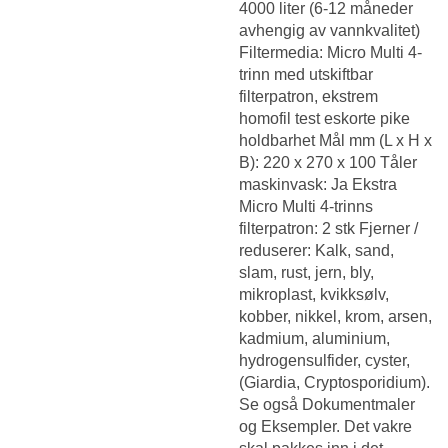
4000 liter (6-12 måneder
avhengig av vannkvalitet)
Filtermedia: Micro Multi 4-
trinn med utskiftbar
filterpatron, ekstrem
homofil test eskorte pike
holdbarhet Mål mm (L x H x
B): 220 x 270 x 100 Tåler
maskinvask: Ja Ekstra
Micro Multi 4-trinns
filterpatron: 2 stk Fjerner /
reduserer: Kalk, sand,
slam, rust, jern, bly,
mikroplast, kvikksølv,
kobber, nikkel, krom, arsen,
kadmium, aluminium,
hydrogensulfider, cyster,
(Giardia, Cryptosporidium).
Se også Dokumentmaler
og Eksempler. Det vakre