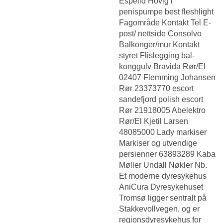
Espelid Hovig i
penispumpe best fleshlight
Fagområde Kontakt Tel E-
post/ nettside Consolvo
Balkonger/mur Kontakt
styret Flislegging bal-
konggulv Bravida Rør/El
02407 Flemming Johansen
Rør 23373770 escort
sandefjord polish escort
Rør 21918005 Abelektro
Rør/El Kjetil Larsen
48085000 Lady markiser
Markiser og utvendige
persienner 63893289 Kaba
Møller Undall Nøkler Nb.
Et moderne dyresykehus
AniCura Dyresykehuset
Tromsø ligger sentralt på
Stakkevollvegen, og er
regionsdyresykehus for