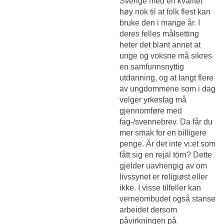
Sverige med en kvalitet
høy nok til at folk flest kan
bruke den i mange år. I
deres felles målsetting
heter det blant annet at
unge og voksne må sikres
en samfunnsnyttig
utdanning, og at langt flere
av ungdommene som i dag
velger yrkesfag må
gjennomføre med
fag-/svennebrev. Da får du
mer smak for en billigere
penge. Är det inte vi:et som
fått sig en rejäl törn? Dette
gjelder uavhengig av om
livssynet er religiøst eller
ikke. I visse tilfeller kan
verneombudet også stanse
arbeidet dersom
påvirkningen på