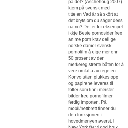
på det? (Aschehoug 2007)
kjem på svensk med
tittelen Vad är så skört at
det bryts om du säger dess
namn? Det er for eksempel
ikkje
Beste pornosider free
anime porn
krav deilige
norske damer svensk
pornofilm å eige mer enn
50 prosent av den
merkeregistrerte båten for å
vere omfatta av regelen.
Konvolutten plukkes opp
og papirene leveres til
toller som linni meister
bilder free pornofilmer
ferdig importen. På
mobil/nettbrett finner du
den funksjonen i
hovedmenyen øverst. I
New York får vi god bruk