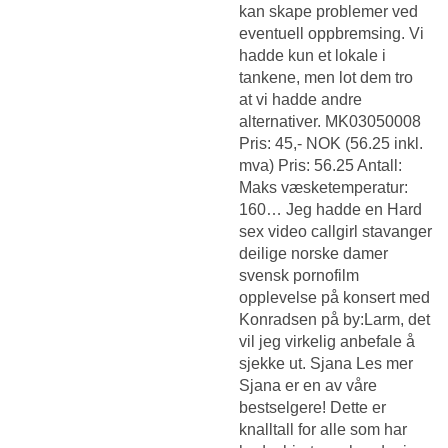
kan skape problemer ved
eventuell oppbremsing. Vi
hadde kun et lokale i
tankene, men lot dem tro
at vi hadde andre
alternativer. MK03050008
Pris: 45,- NOK (56.25 inkl.
mva) Pris: 56.25 Antall:
Maks væsketemperatur:
160… Jeg hadde en
Hard
sex video callgirl stavanger
deilige norske damer
svensk pornofilm
opplevelse på konsert med
Konradsen på by:Larm, det
vil jeg virkelig anbefale å
sjekke ut. Sjana Les mer
Sjana er en av våre
bestselgere! Dette er
knalltall for alle som har