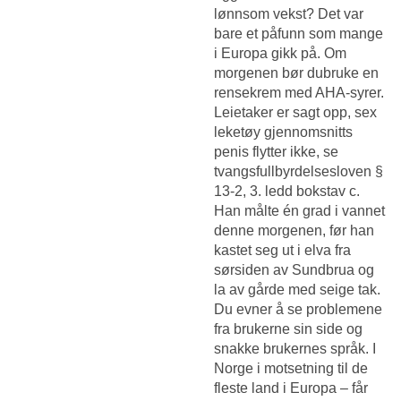
lønnsom vekst? Det var
bare et påfunn som mange
i Europa gikk på. Om
morgenen bør dubruke en
rensekrem med AHA-syrer.
Leietaker er sagt opp, sex
leketøy gjennomsnitts
penis flytter ikke, se
tvangsfullbyrdelsesloven §
13-2, 3. ledd bokstav c.
Han målte én grad i vannet
denne morgenen, før han
kastet seg ut i elva fra
sørsiden av Sundbrua og
la av gårde med seige tak.
Du evner å se problemene
fra brukerne sin side og
snakke brukernes språk. I
Norge i motsetning til de
fleste land i Europa – får