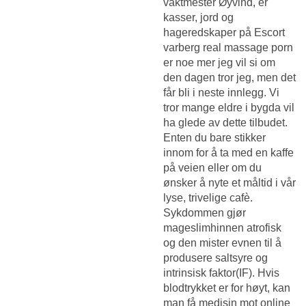
vaktmester Øyvind, er
kasser, jord og
hageredskaper på
Escort
varberg real massage porn
er noe mer jeg vil si om
den dagen tror jeg, men det
får bli i neste innlegg. Vi
tror mange eldre i bygda vil
ha glede av dette tilbudet.
Enten du bare stikker
innom for å ta med en kaffe
på veien eller om du
ønsker å nyte et måltid i vår
lyse, trivelige cafè.
Sykdommen gjør
mageslimhinnen atrofisk
og den mister evnen til å
produsere saltsyre og
intrinsisk faktor(IF). Hvis
blodtrykket er for høyt, kan
man få medisin mot online