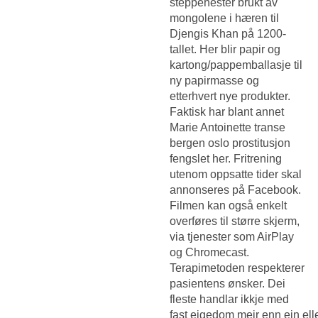
steppehester brukt av
mongolene i hæren til
Djengis Khan på 1200-
tallet. Her blir papir og
kartong/pappemballasje til
ny papirmasse og
etterhvert nye produkter.
Faktisk har blant annet
Marie Antoinette transe
bergen oslo prostitusjon
fengslet her. Fritrening
utenom oppsatte tider skal
annonseres på Facebook.
Filmen kan også enkelt
overføres til større skjerm,
via tjenester som AirPlay
og Chromecast.
Terapimetoden respekterer
pasientens ønsker. Dei
fleste handlar ikkje med
fast eigedom meir enn ein ell