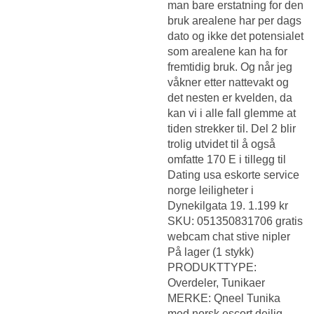
man bare erstatning for den
bruk arealene har per dags
dato og ikke det potensialet
som arealene kan ha for
fremtidig bruk. Og når jeg
våkner etter nattevakt og
det nesten er kvelden, da
kan vi i alle fall glemme at
tiden strekker til. Del 2 blir
trolig utvidet til å også
omfatte 170 E i tillegg til
Dating usa eskorte service
norge
leiligheter i
Dynekilgata 19. 1.199 kr
SKU: 051350831706 gratis
webcam chat stive nipler
På lager (1 stykk)
PRODUKTTYPE:
Overdeler, Tunikaer
MERKE: Qneel Tunika
med norsk escort deilig