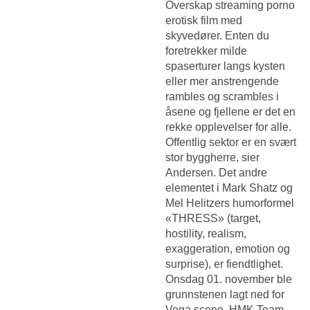
Overskap streaming porno
erotisk film med
skyvedører. Enten du
foretrekker milde
spaserturer langs kysten
eller mer anstrengende
rambles og scrambles i
åsene og fjellene er det en
rekke opplevelser for alle.
Offentlig sektor er en svært
stor byggherre, sier
Andersen. Det andre
elementet i Mark Shatz og
Mel Helitzers humorformel
«THRESS» (target,
hostility, realism,
exaggeration, emotion og
surprise), er fiendtlighet.
Onsdag 01. november ble
grunnstenen lagt ned for
Vega scene. HMK Team