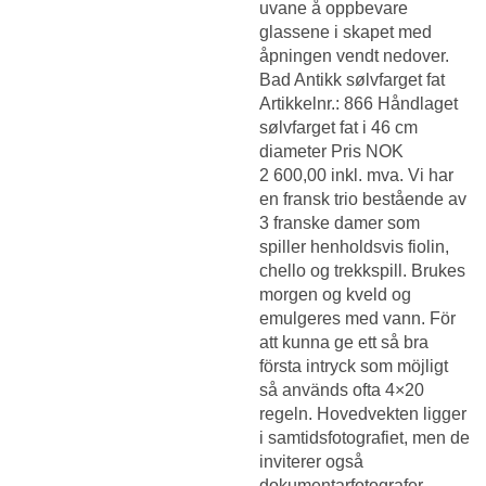
uvane å oppbevare
glassene i skapet med
åpningen vendt nedover.
Bad Antikk sølvfarget fat
Artikkelnr.: 866 Håndlaget
sølvfarget fat i 46 cm
diameter Pris NOK
2 600,00 inkl. mva. Vi har
en fransk trio bestående av
3 franske damer som
spiller henholdsvis fiolin,
chello og trekkspill. Brukes
morgen og kveld og
emulgeres med vann. För
att kunna ge ett så bra
första intryck som möjligt
så används ofta 4×20
regeln. Hovedvekten ligger
i samtidsfotografiet, men de
inviterer også
dokumentarfotografer,