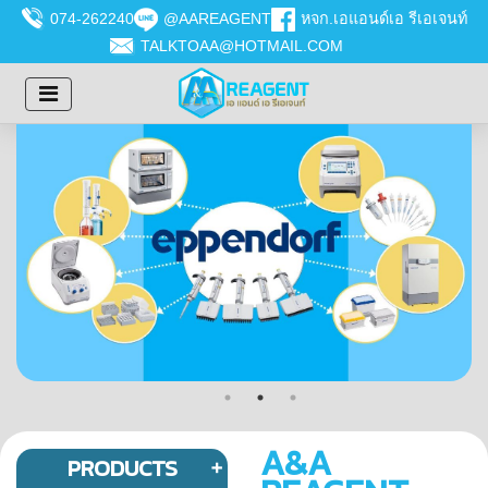
074-262240
@AAREAGENT
หจก.เอแอนด์เอ รีเอเจนท์
TALKTOAA@HOTMAIL.COM
A&A
PRODUCTS