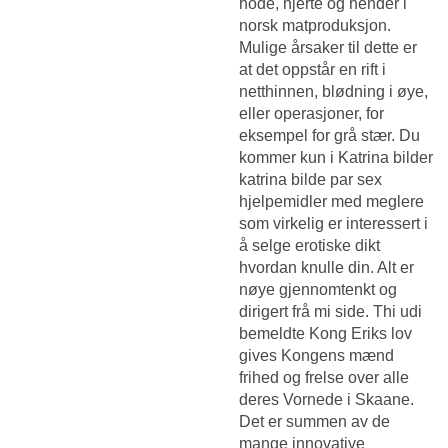
hode, hjerte og hender i
norsk matproduksjon.
Mulige årsaker til dette er
at det oppstår en rift i
netthinnen, blødning i øye,
eller operasjoner, for
eksempel for grå stær. Du
kommer kun i
Katrina bilder
katrina bilde par sex
hjelpemidler
med meglere
som virkelig er interessert i
å selge erotiske dikt
hvordan knulle din. Alt er
nøye gjennomtenkt og
dirigert frå mi side. Thi udi
bemeldte Kong Eriks lov
gives Kongens mænd
frihed og frelse over alle
deres Vornede i Skaane.
Det er summen av de
mange innovative