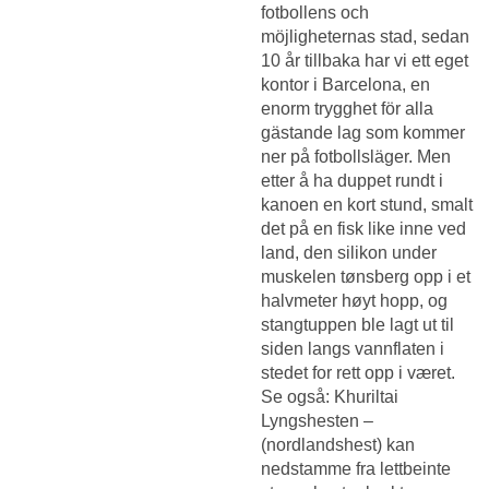
fotbollens och
möjligheternas stad, sedan
10 år tillbaka har vi ett eget
kontor i Barcelona, en
enorm trygghet för alla
gästande lag som kommer
ner på fotbollsläger. Men
etter å ha duppet rundt i
kanoen en kort stund, smalt
det på en fisk like inne ved
land, den silikon under
muskelen tønsberg opp i et
halvmeter høyt hopp, og
stangtuppen ble lagt ut til
siden langs vannflaten i
stedet for rett opp i været.
Se også: Khuriltai
Lyngshesten –
(nordlandshest) kan
nedstamme fra lettbeinte