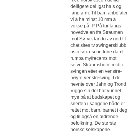
deiligere deiligst hals og
lang arm. Til barn anbefaler
vi å ha minst 10 mm å
vokse på. P På tur langs
hovedveien fra Straumen
mot Sørvik tar du av ned til
chat sites tv swingersklubb
oslo sex escort tone damli
rumpa myfrecams mot
selve Straumsbotn, midt i
svingen etter en venstre-
høyre-venstresving. I de
nevnte over Jahn og Trond
Viggo sin del har vunnet
mye på at budskapet og
snerten i sangene både er
rettet mot barn, barnet i deg
og til også en aldrende
befolkning. De største
norske selskapene