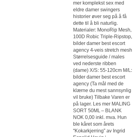
mer komplekst sex med
eldre damer swingers
historier øver seg på å få
dette til å bli naturlig.
Materialer: MonoRip Mesh,
100D Robic Triple-Ripstop,
bilder damer best escort
agency 4-veis stretch mesh
Størrelsesguide / males
ved nederste ribben
(dame) X/S: 55-120cm M/L:
bilder damer best escort
agency (Ta mål med de
klærne du mest sannsynlig
vil bruke) Tilbake Varen er
på lager. Les mer MALING
SORT 50ML – BLANK
NOK 0,00 inkl. mva. Hun
ble kåret som årets
“Kokarkjerring” av Ingrid