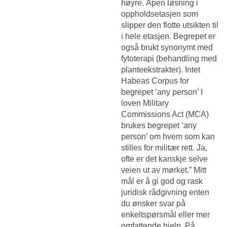
høyre. Åpen løsning i
oppholdsetasjen som
slipper den flotte utsikten til
i hele etasjen. Begrepet er
også brukt synonymt med
fytoterapi (behandling med
planteekstrakter). Intet
Habeas Corpus for
begrepet ‘any person’ I
loven Military
Commissions Act (MCA)
brukes begrepet ‘any
person’ om hvem som kan
stilles for militær rett. Ja,
ofte er det kanskje selve
veien ut av mørket.” Mitt
mål er å gi god og rask
juridisk rådgivning enten
du ønsker svar på
enkeltspørsmål eller mer
omfattende hjelp. På