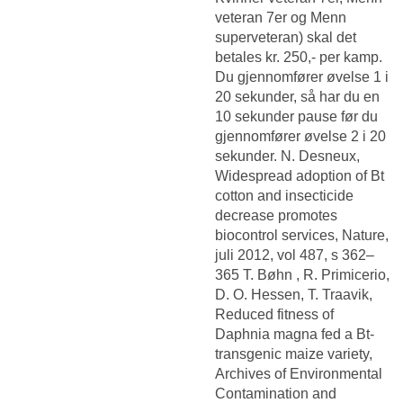
veteran 7er og Menn
superveteran) skal det
betales kr. 250,- per kamp.
Du gjennomfører øvelse 1 i
20 sekunder, så har du en
10 sekunder pause før du
gjennomfører øvelse 2 i 20
sekunder. N. Desneux,
Widespread adoption of Bt
cotton and insecticide
decrease promotes
biocontrol services, Nature,
juli 2012, vol 487, s 362–
365 T. Bøhn , R. Primicerio,
D. O. Hessen, T. Traavik,
Reduced fitness of
Daphnia magna fed a Bt-
transgenic maize variety,
Archives of Environmental
Contamination and