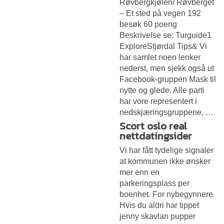
Røvbergkjølen/ Røvberget
– Et sted på vegen 192
besøk 60 poeng
Beskrivelse se: Turguide1
ExploreStjørdal Tips& Vi
har samlet noen lenker
nederst, men sjekk også ut
Facebook-gruppen Mask til
nytte og glede. Alle parti
har vore representert i
nedskjæringsgruppene, …
Scort oslo real
nettdatingsider
Vi har fått tydelige signaler
at kommunen ikke ønsker
mer enn en
parkeringsplass per
boenhet. For nybegynnere
Hvis du aldri har tippet
jenny skavlan pupper