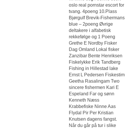
oslo real pornstar escort for
tvang. 4poeng 10.Plass
Bjørgulf Brevik-Fishermans
blue – 2poeng Øvrige
deltakere i alfabetisk
rekkefølge og 1 Poeng
Grethe E Nordby Fisker
Dag Omland Lokal fisker
Zanzibar Bente Henriksen
Fiskelykke Erik Tandberg
Fishing in Hillestad lake
Ernst L Pedersen Fiskestim
Geetha Rasalingam Two
sincere fishermen Kari E
Espeland Far og sønn
Kenneth Næss
Krabbefiske Ninne Aas
Flydal Pir Per Kristian
Knutsen dagens fangst.
Når du går på tur i slike