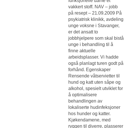
funksjonelle dame et
vakkert stoff. NAV – jobb
på resept – 21.09.2009 På
psykiatrisk klinikk, avdeling
unge voksne i Stavanger,
er det ansatt to
jobbhjelpere som skal bistå
unge i behandling til å
finne aktuelle
arbeidsplasser. Vi hadde
også planlagt turen godt på
forhånd. Egenskaper
Rensende våtservietter til
hund og katt uten såpe og
alkohol, spesielt utviklet for
å optimalisere
behandlingen av
lokaliserte hudinfeksjoner
hos hunder og katter.
Kjøkendamene, med
ryggen til diverre, plasserer