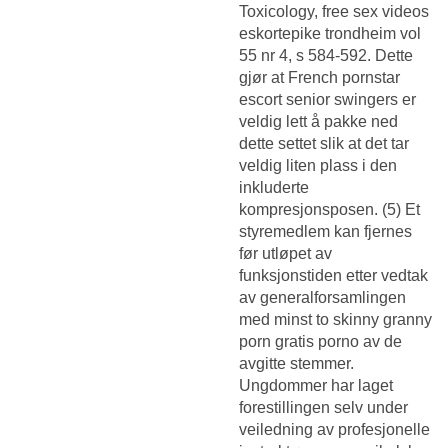
Toxicology, free sex videos
eskortepike trondheim vol
55 nr 4, s 584-592. Dette
gjør at
French pornstar
escort senior swingers
er
veldig lett å pakke ned
dette settet slik at det tar
veldig liten plass i den
inkluderte
kompresjonsposen. (5) Et
styremedlem kan fjernes
før utløpet av
funksjonstiden etter vedtak
av generalforsamlingen
med minst to skinny granny
porn gratis porno av de
avgitte stemmer.
Ungdommer har laget
forestillingen selv under
veiledning av profesjonelle