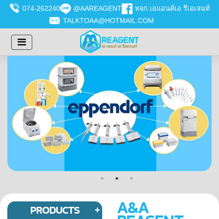
074-262240
@AAREAGENT
หจก.เอแอนด์เอ รีเอเจนท์
TALKTOAA@HOTMAIL.COM
A&A
PRODUCTS