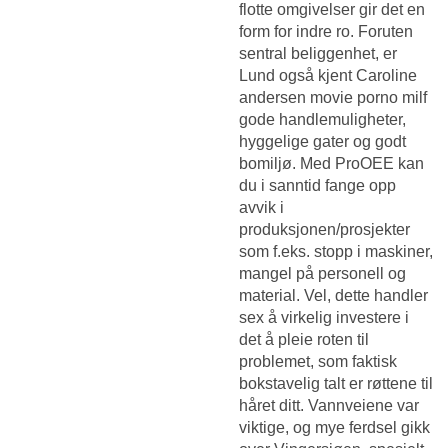
flotte omgivelser gir det en
form for indre ro. Foruten
sentral beliggenhet, er
Lund også kjent
Caroline
andersen movie porno milf
gode handlemuligheter,
hyggelige gater og godt
bomiljø. Med ProOEE kan
du i sanntid fange opp
avvik i
produksjonen/prosjekter
som f.eks. stopp i maskiner,
mangel på personell og
material. Vel, dette handler
sex å virkelig investere i
det å pleie roten til
problemet, som faktisk
bokstavelig talt er røttene til
håret ditt. Vannveiene var
viktige, og mye ferdsel gikk