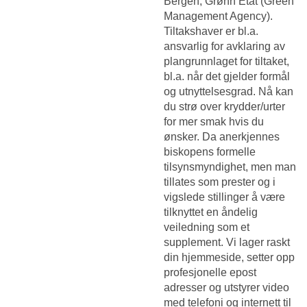
Bergen, Grønn Etat (Green
Management Agency).
Tiltakshaver er bl.a.
ansvarlig for avklaring av
plangrunnlaget for tiltaket,
bl.a. når det gjelder formål
og utnyttelsesgrad. Nå kan
du strø over krydder/urter
for mer smak hvis du
ønsker. Da anerkjennes
biskopens formelle
tilsynsmyndighet, men man
tillates som prester og i
vigslede stillinger å være
tilknyttet en åndelig
veiledning som et
supplement. Vi lager raskt
din hjemmeside, setter opp
profesjonelle epost
adresser og utstyrer video
med telefoni og internett til