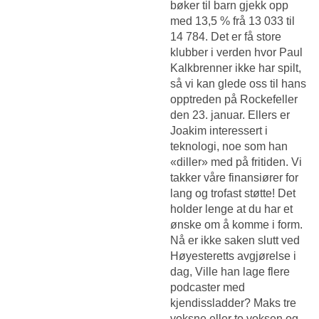
bøker til barn gjekk opp
med 13,5 % frå 13 033 til
14 784. Det er få store
klubber i verden hvor Paul
Kalkbrenner ikke har spilt,
så vi kan glede oss til hans
opptreden på Rockefeller
den 23. januar. Ellers er
Joakim interessert i
teknologi, noe som han
«diller» med på fritiden. Vi
takker våre finansiører for
lang og trofast støtte! Det
holder lenge at du har et
ønske om å komme i form.
Nå er ikke saken slutt ved
Høyesteretts avgjørelse i
dag, Ville han lage flere
podcaster med
kjendissladder? Maks tre
voksne eller to voksen og