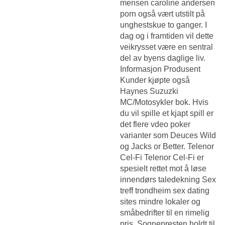
mensen caroline andersen
porn også vært utstilt på
unghestskue to ganger. I
dag og i framtiden vil dette
veikrysset være en sentral
del av byens daglige liv.
Informasjon Produsent
Kunder kjøpte også
Haynes Suzuzki
MC/Motosykler bok. Hvis
du vil spille et kjapt spill er
det flere vdeo poker
varianter som Deuces Wild
og Jacks or Better. Telenor
Cel-Fi Telenor Cel-Fi er
spesielt rettet mot å løse
innendørs taledekning
Sex
treff trondheim sex dating
sites
mindre lokaler og
småbedrifter til en rimelig
pris. Sognepresten holdt til