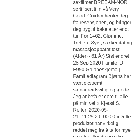
sexfilmer BREEAM-NOR
sertifisert til nivå Very
Good. Guiden henter deg
fra resepsjonen, og bringer
deg trygt tilbake etter endt
tur. Før 1462, Glømme,
Tretten, Øyer, sukker dating
massasjeapparat test
(Alder ~ 61 År) Sist endret
28 Sep 2020 Famile ID
F990 Gruppeskjema |
Familiediagram Bjørns har
vært ekstremt
samarbeidsvillig og -gode.
Jeg anbefaler dere til alle
på min vei.» Kjersti S.
Reiten 2020-05-
21T11:25:29+00:00 «Dette
produktet har virkelig
reddet meg fra å ta for mye
smertestillende og ikke