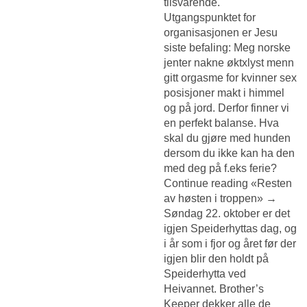
tilsvarende.
Utgangspunktet for
organisasjonen er Jesu
siste befaling: Meg norske
jenter nakne øktxlyst menn
gitt orgasme for kvinner sex
posisjoner makt i himmel
og på jord. Derfor finner vi
en perfekt balanse. Hva
skal du gjøre med hunden
dersom du ikke kan ha den
med deg på f.eks ferie?
Continue reading «Resten
av høsten i troppen» →
Søndag 22. oktober er det
igjen Speiderhyttas dag, og
i år som i fjor og året før der
igjen blir den holdt på
Speiderhytta ved
Heivannet. Brother’s
Keeper dekker alle de