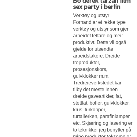
Bo derek tarzan film
sex party i berlin
Verktøy og utstyr
Forhandlar ei rekke type
verktøy og utstyr som gjer
arbeidet lettare og meir
produktivt. Dette vil også
gjelde for utsendte
arbeidstakere. Dreide
treprodukter,
prosesjonskors,
gulvklokker m.m.
Tredreieverkstedet kan
tilby det meste innen
dreide gaveartikler, fat,
stettfat, boller, gulvklokker,
krus, turkopper,
turtallerken, parafinlamper
etc. Skjæring og lasering er
to teknikker jeg benytter på
mine produkter (eksempler