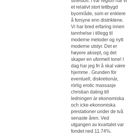
striestoff. I vår region har vi
et relativt stort tettbygd
byområde, som er enklere
å forsyne enn distriktene.
Vi har bred erfaring innen
tannhelse i tillegg til
moderne metoder og nytt
moderne utstyr. Det er
høyere aksept, og det
skaper en uformell tone! I
dag har jeg fri å skal være
hjemme . Grunden för
eventuell, diskretionär,
rörlig erotic massasje
christian dating till
ledningen är ekonomiska
och icke-ekonomiska
prestationer under de två
senaste åren. Ved
utgangen av kvartalet var
fondet ned 11.74%.