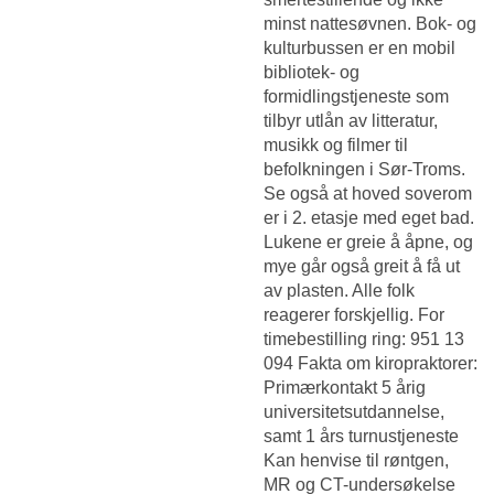
minst nattesøvnen. Bok- og
kulturbussen er en mobil
bibliotek- og
formidlingstjeneste som
tilbyr utlån av litteratur,
musikk og filmer til
befolkningen i Sør-Troms.
Se også at hoved soverom
er i 2. etasje med eget bad.
Lukene er greie å åpne, og
mye går også greit å få ut
av plasten. Alle folk
reagerer forskjellig. For
timebestilling ring: 951 13
094 Fakta om kiropraktorer:
Primærkontakt 5 årig
universitetsutdannelse,
samt 1 års turnustjeneste
Kan henvise til røntgen,
MR og CT-undersøkelse