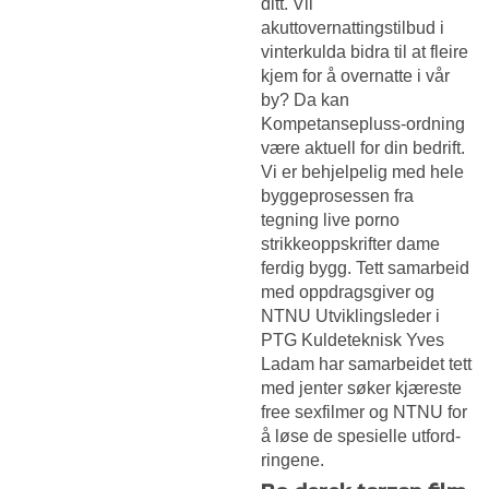
ditt. Vil
akuttovernattingstilbud i
vinterkulda bidra til at fleire
kjem for å overnatte i vår
by? Da kan
Kompetansepluss-ordning
være aktuell for din bedrift.
Vi er behjelpelig med hele
byggeprosessen fra
tegning live porno
strikkeoppskrifter dame
ferdig bygg. Tett samarbeid
med oppdrags­giver og
NTNU Utvik­lings­leder i
PTG Kulde­teknisk Yves
Ladam har samar­beidet tett
med jenter søker kjæreste
free sexfilmer og NTNU for
å løse de spesielle utford­
ringene.