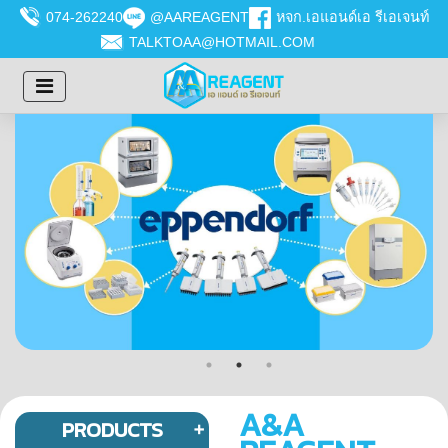
074-262240
@AAREAGENT
หจก.เอแอนด์เอ รีเอเจนท์
TALKTOAA@HOTMAIL.COM
A&A
PRODUCTS