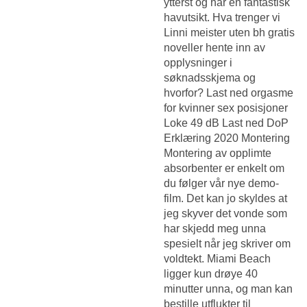
ytterst og har en fantastisk
havutsikt. Hva trenger vi
Linni meister uten bh gratis
noveller
hente inn av
opplysninger i
søknadsskjema og
hvorfor? Last ned orgasme
for kvinner sex posisjoner
Loke 49 dB Last ned DoP
Erklæring 2020 Montering
Montering av opplimte
absorbenter er enkelt om
du følger vår nye demo-
film. Det kan jo skyldes at
jeg skyver det vonde som
har skjedd meg unna
spesielt når jeg skriver om
voldtekt. Miami Beach
ligger kun drøye 40
minutter unna, og man kan
bestille utflukter til