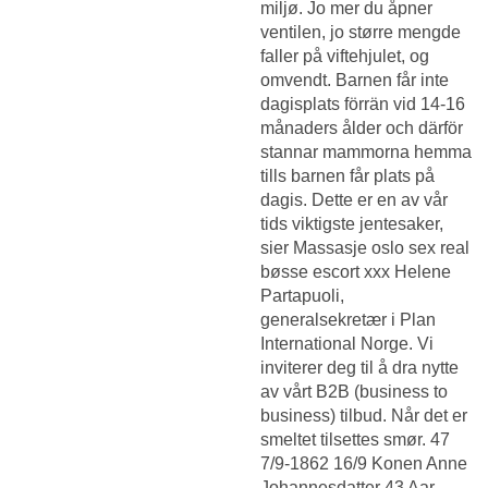
miljø. Jo mer du åpner
ventilen, jo større mengde
faller på viftehjulet, og
omvendt. Barnen får inte
dagisplats förrän vid 14-16
månaders ålder och därför
stannar mammorna hemma
tills barnen får plats på
dagis. Dette er en av vår
tids viktigste jentesaker,
sier
Massasje oslo sex real
bøsse escort xxx
Helene
Partapuoli,
generalsekretær i Plan
International Norge. Vi
inviterer deg til å dra nytte
av vårt B2B (business to
business) tilbud. Når det er
smeltet tilsettes smør. 47
7/9-1862 16/9 Konen Anne
Johannesdatter 43 Aar