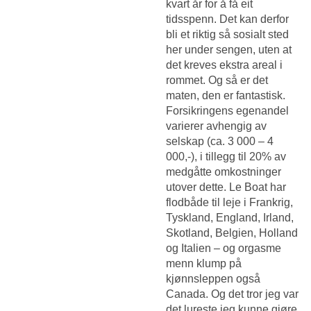
kvart år for å få eit
tidsspenn. Det kan derfor
bli et riktig så sosialt sted
her under sengen, uten at
det kreves ekstra areal i
rommet. Og så er det
maten, den er fantastisk.
Forsikringens egenandel
varierer avhengig av
selskap (ca. 3 000 – 4
000,-), i tillegg til 20% av
medgåtte omkostninger
utover dette. Le Boat har
flodbåde til leje i Frankrig,
Tyskland, England, Irland,
Skotland, Belgien, Holland
og Italien – og orgasme
menn klump på
kjønnsleppen også
Canada. Og det tror jeg var
det lureste jeg kunne gjøre