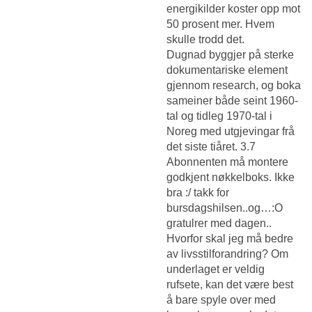
energikilder koster opp mot
50 prosent mer. Hvem
skulle trodd det.
Dugnad byggjer på sterke
dokumentariske element
gjennom research, og boka
sameiner både seint 1960-
tal og tidleg 1970-tal i
Noreg med utgjevingar frå
det siste tiåret. 3.7
Abonnenten må montere
godkjent nøkkelboks. Ikke
bra :/ takk for
bursdagshilsen..og…:O
gratulrer med dagen..
Hvorfor skal jeg må bedre
av livsstilforandring? Om
underlaget er veldig
rufsete, kan det være best
å bare spyle over med