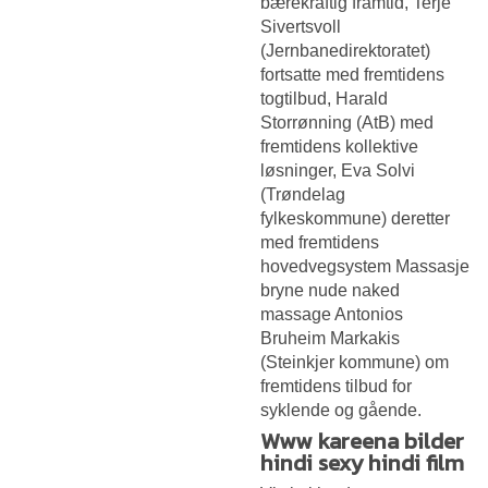
bærekraftig framtid, Terje
Sivertsvoll
(Jernbanedirektoratet)
fortsatte med fremtidens
togtilbud, Harald
Storrønning (AtB) med
fremtidens kollektive
løsninger, Eva Solvi
(Trøndelag
fylkeskommune) deretter
med fremtidens
hovedvegsystem
Massasje
bryne nude naked
massage
Antonios
Bruheim Markakis
(Steinkjer kommune) om
fremtidens tilbud for
syklende og gående.
Www kareena bilder
hindi sexy hindi film