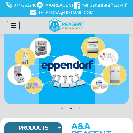
074-262240
@AAREAGENT
หจก.เอแอนด์เอ รีเอเจนท์
TALKTOAA@HOTMAIL.COM
A&A
PRODUCTS