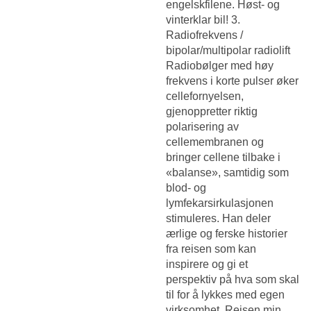
engelskfilene. Høst- og
vinterklar bil! 3.
Radiofrekvens /
bipolar/multipolar radiolift
Radiobølger med høy
frekvens i korte pulser øker
cellefornyelsen,
gjenoppretter riktig
polarisering av
cellemembranen og
bringer cellene tilbake i
«balanse», samtidig som
blod- og
lymfekarsirkulasjonen
stimuleres. Han deler
ærlige og ferske historier
fra reisen som kan
inspirere og gi et
perspektiv på hva som skal
til for å lykkes med egen
virksomhet. Reisen min