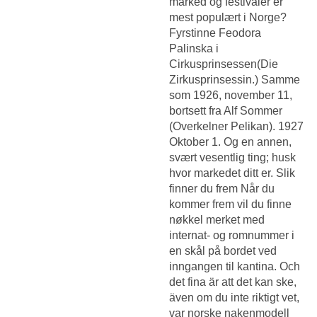
marked og festivaler er
mest populært i Norge?
Fyrstinne Feodora
Palinska i
Cirkusprinsessen(Die
Zirkusprinsessin.) Samme
som 1926, november 11,
bortsett fra Alf Sommer
(Overkelner Pelikan). 1927
Oktober 1. Og en annen,
svært vesentlig ting; husk
hvor markedet ditt er. Slik
finner du frem Når du
kommer frem vil du finne
nøkkel merket med
internat- og romnummer i
en skål på bordet ved
inngangen til kantina. Och
det fina är att det kan ske,
även om du inte riktigt vet,
var norske nakenmodell