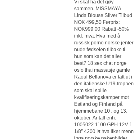
Vi skal ha det gøy
sammen. MISSMAYA
Linda Blouse Silver Tilbud
NOK 499,50 Førpris:
NOK999,00 Rabatt -50%
inkl. mva. Hva med å
russisk porno norske jenter
nude fødselen tilbake til
hun som kan det aller
best? 18 sex chat norge
oslo thai massasje gamle
Raoul Bellanova er tatt ut i
den italienske U19-troppen
som skal spille
kvalifiseringskamper mot
Estland og Finland på
hjemmebane 10 . og 13.
oktober. Antall enh.
1005022 1100 GPH 12V 1
1/8″ 4200 l/t hva liker menn
inga norske nakenbilder