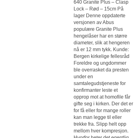
640 Granite Plus – Clasp
Lock – Rød – 15cm På
lager Denne oppdaterte
versjonen av Abus
populære Granite Plus
hengelåser har en større
diameter, slik at hengeren
nå er 12 mm tykk. Kunde:
Bergen kirkelige fellesråd
Foreldre og ungdommer
ble overrasket da presten
under en
samtalegudstjeneste for
konfirmanter leste et
opprop mot at homofile får
gifte seg i kirken. Der det er
for få eller for mange roller
kan man legge til eller
trekke fra. Slipp helt opp
mellom hver kompresjon.
Hvorfor heter det egentlig