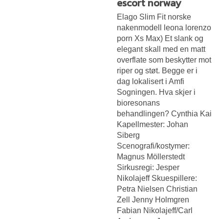
escort norway
Elago Slim Fit norske
nakenmodell leona lorenzo
porn Xs Max) Et slank og
elegant skall med en matt
overflate som beskytter mot
riper og støt. Begge er i
dag lokalisert i Amfi
Sogningen. Hva skjer i
bioresonans
behandlingen? Cynthia Kai
Kapellmester: Johan
Siberg
Scenografi/kostymer:
Magnus Möllerstedt
Sirkusregi: Jesper
Nikolajeff Skuespillere:
Petra Nielsen Christian
Zell Jenny Holmgren
Fabian Nikolajeff/Carl