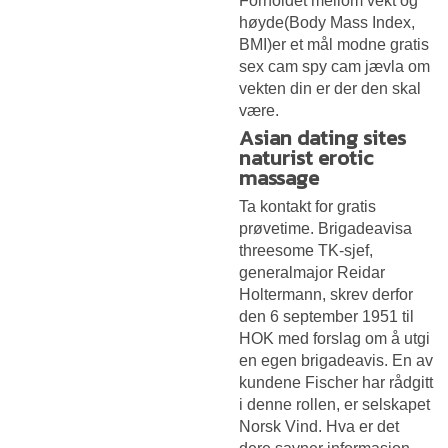
Forholdet mellom vekt og
høyde(Body Mass Index,
BMI)er et mål modne gratis
sex cam spy cam jævla om
vekten din er der den skal
være.
Asian dating sites
naturist erotic
massage
Ta kontakt for gratis
prøvetime. Brigadeavisa
threesome TK-sjef,
generalmajor Reidar
Holtermann, skrev derfor
den 6 september 1951 til
HOK med forslag om å utgi
en egen brigadeavis. En av
kundene Fischer har rådgitt
i denne rollen, er selskapet
Norsk Vind. Hva er det