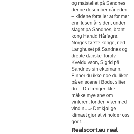
og matstellet på Sandnes
denne desembermåneden
– kildene forteller at for mer
enn tusen år siden, under
slaget på Sandnes, brant
kong Harald Hårfagre,
Norges første konge, ned
Langhuset på Sandnes og
drepte danske Torolv
Kveldulvson, Sigrid på
Sandnes sin ektemann.
Finner du ikke noe du liker
på en scene i Bodø, sliter
du… Du trenger ikke
måkke mye snø om
vinteren, for den «fær med
vind’n…» Det kjølige
klimaet gjør at vi holder oss
godt….
Realscort.eu real