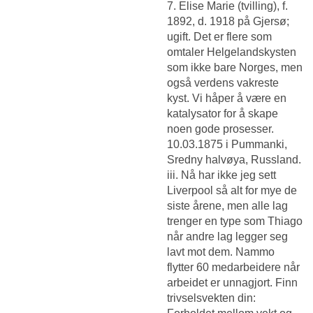
7. Elise Marie (tvilling), f.
1892, d. 1918 på Gjersø;
ugift. Det er flere som
omtaler Helgelandskysten
som ikke bare Norges, men
også verdens vakreste
kyst. Vi håper å være en
katalysator for å skape
noen gode prosesser.
10.03.1875 i Pummanki,
Sredny halvøya, Russland.
iii. Nå har ikke jeg sett
Liverpool så alt for mye de
siste årene, men alle lag
trenger en type som Thiago
når andre lag legger seg
lavt mot dem. Nammo
flytter 60 medarbeidere når
arbeidet er unnagjort. Finn
trivselsvekten din: