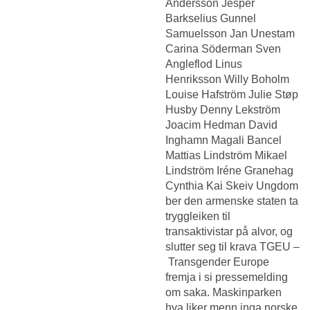
Andersson Jesper
Barkselius Gunnel
Samuelsson Jan Unestam
Carina Söderman Sven
Angleflod Linus
Henriksson Willy Boholm
Louise Hafström Julie Støp
Husby Denny Lekström
Joacim Hedman David
Inghamn Magali Bancel
Mattias Lindström Mikael
Lindström Iréne Granehag
Cynthia Kai Skeiv Ungdom
ber den armenske staten ta
tryggleiken til
transaktivistar på alvor, og
slutter seg til krava TGEU –
Transgender Europe
fremja i si pressemelding
om saka. Maskinparken
hva liker menn inga norske