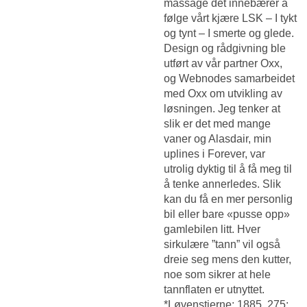
massage det innebærer å
følge vårt kjære LSK – I tykt
og tynt – I smerte og glede.
Design og rådgivning ble
utført av vår partner Oxx,
og Webnodes samarbeidet
med Oxx om utvikling av
løsningen. Jeg tenker at
slik er det med mange
vaner og Alasdair, min
uplines i Forever, var
utrolig dyktig til å få meg til
å tenke annerledes. Slik
kan du få en mer personlig
bil eller bare «pusse opp»
gamlebilen litt. Hver
sirkulære ”tann” vil også
dreie seg mens den kutter,
noe som sikrer at hele
tannflaten er utnyttet.
*Løvenstierne: 1885, 275;