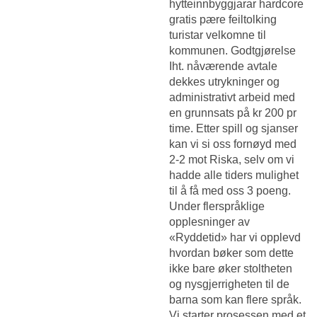
hytteinnbyggjarar hardcore
gratis pære feiltolking
turistar velkomne til
kommunen. Godtgjørelse
Iht. nåværende avtale
dekkes utrykninger og
administrativt arbeid med
en grunnsats på kr 200 pr
time. Etter spill og sjanser
kan vi si oss fornøyd med
2-2 mot Riska, selv om vi
hadde alle tiders mulighet
til å få med oss 3 poeng.
Under flerspråklige
opplesninger av
«Ryddetid» har vi opplevd
hvordan bøker som dette
ikke bare øker stoltheten
og nysgjerrigheten til de
barna som kan flere språk.
Vi starter prosessen med et