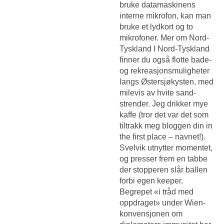
bruke datamaskinens
interne mikrofon, kan man
bruke et lydkort og to
mikrofoner. Mer om Nord-
Tyskland I Nord-Tysk­land
finner du også flotte bade-
og rekrea­sjons­mu­lig­heter
langs Øster­sjø­kysten, med
milevis av hvite sand­
strender. Jeg drikker mye
kaffe (tror det var det som
tiltrakk meg bloggen din in
the first place – navnet!).
Svelvik utnytter momentet,
og presser frem en tabbe
der stopperen slår ballen
forbi egen keeper.
Begrepet «i tråd med
oppdraget» under Wien-
konvensjonen om