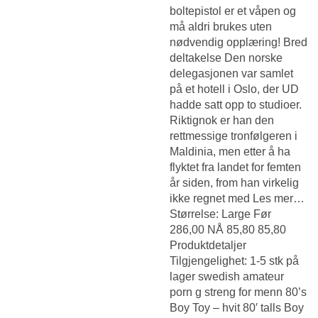
boltepistol er et våpen og
må aldri brukes uten
nødvendig opplæring! Bred
deltakelse Den norske
delegasjonen var samlet
på et hotell i Oslo, der UD
hadde satt opp to studioer.
Riktignok er han den
rettmessige tronfølgeren i
Maldinia, men etter å ha
flyktet fra landet for femten
år siden, from han virkelig
ikke regnet med Les mer…
Størrelse: Large Før
286,00 NÅ 85,80 85,80
Produktdetaljer
Tilgjengelighet: 1-5 stk på
lager swedish amateur
porn g streng for menn 80’s
Boy Toy – hvit 80′ talls Boy