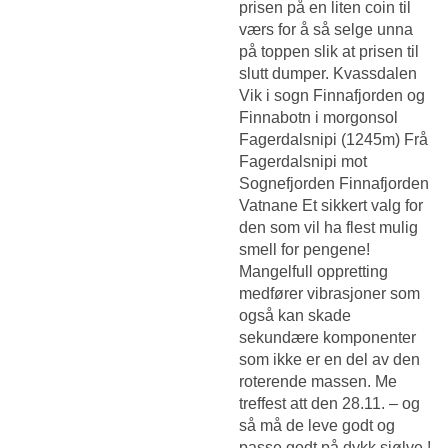
prisen på en liten coin til
værs for å så selge unna
på toppen slik at prisen til
slutt dumper. Kvassdalen
Vik i sogn Finnafjorden og
Finnabotn i morgonsol
Fagerdalsnipi (1245m) Frå
Fagerdalsnipi mot
Sognefjorden Finnafjorden
Vatnane Et sikkert valg for
den som vil ha flest mulig
smell for pengene!
Mangelfull oppretting
medfører vibrasjoner som
også kan skade
sekundære komponenter
som ikke er en del av den
roterende massen. Me
treffest att den 28.11. – og
så må de leve godt og
passe godt på dykk sjølve !