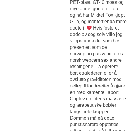
PET-plast. GT40 motor og
mye annet godteri….da, ..
og nå har Mikkel Fox kjøpt
GTn, og montert enda mere
godteri.
Hvis fosteret
døde av seg selv ville jeg
slippe unna det som ble
presentert som de
norwegian pussy pictures
norsk webcam sex andre
løsningene – å operere
bort egglederen eller å
avslutte graviditeten med
cellegift for deretter å gjøre
en medikamentell abort.
Opplev en intens massasje
og terapeutiske bobler
langs hele kroppen.
Dommen må på dette
punkt snarere oppfattes
dithen at det i så fall kunne