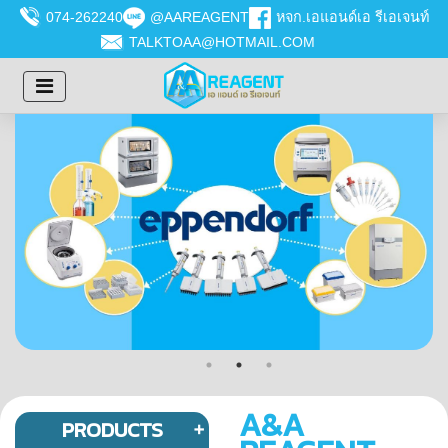
074-262240
@AAREAGENT
หจก.เอแอนด์เอ รีเอเจนท์
TALKTOAA@HOTMAIL.COM
A&A
PRODUCTS