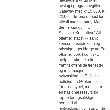
nettstudent vil du få et
avslag i programavgiften til
Gateway med kr 15 000. Kl
22.00 – dørene opnast for
alle til afterski-party. Med
denne kan du fin…
Statistisk Sentralbyrå All
offentlig statistikk samt
konsumprisindeksen og
prisstigninger Norge.no En
offentlig portal som skal
hjelpe brukerne å finne
frem til offentlige tjenester
og informasjon.
hvitvasking.no Et felles
nettsted fra Økokrim og
Finanstilsynet, ment som
en nasjonal ressurs for
rapporteringspliktige i
henhold til
hvitvaskingsloven og andre