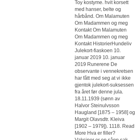
Toy kostyme. hvit korsett
med hanser, belte og
hårbånd. Om Malamuten
Om Madammen og meg
Kontakt Om Malamuten
Om Madammen og meg
Kontakt HistorierHundeliv
Julekort-fiaskoen 10.
januar 2019 10. januar
2019 Runerene De
observante i vennekretsen
har fått med seg at vi ikke
gjentok julekort-suksessen
fra året før denne jula.
18.11.1939 (sønn av
Halvor Steinulvsson
Haugland [1875 – 1958] og
Margit Olavsdtr. Kleiva
[1902 – 1979]). 1118. Read
More Hva er filler?
Vaksiner er en sånn sak