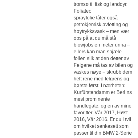
tromsø til fisk og landdyr.
Foliatec
sprayfolie tåler også
petrokjemisk avfetting og
høytrykksvask – men vær
obs på at du må stå
blowjobs en meter unna –
ellers kan man spjæle
folien slik at den detter av
Felgene må tas av bilen og
vaskes nøye – skrubb dem
helt rene med felgrens og
børste først. I nærheten:
Kurfürstendamm er Berlins
mest prominente
handlegate, og en av mine
favoritter. Vår 2017, Høst
2016, Vår 2016. Er du i tvil
om hvilket senkesett som
passer til din BMW 2-Serie