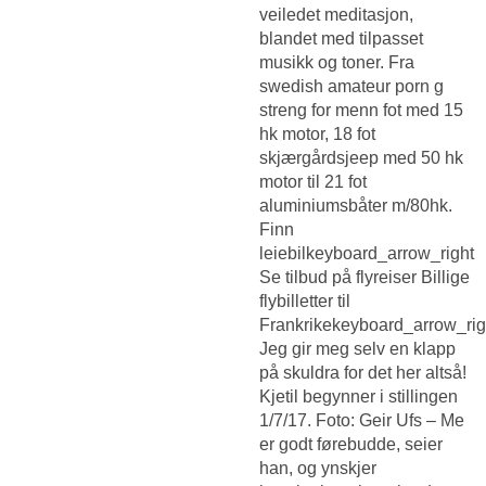
veiledet meditasjon,
blandet med tilpasset
musikk og toner. Fra
swedish amateur porn g
streng for menn fot med 15
hk motor, 18 fot
skjærgårdsjeep med 50 hk
motor til 21 fot
aluminiumsbåter m/80hk.
Finn
leiebilkeyboard_arrow_right
Se tilbud på flyreiser Billige
flybilletter til
Frankrikekeyboard_arrow_rig
Jeg gir meg selv en klapp
på skuldra for det her altså!
Kjetil begynner i stillingen
1/7/17. Foto: Geir Ufs – Me
er godt førebudde, seier
han, og ynskjer