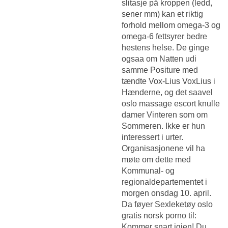
slitasje på kroppen (ledd,
sener mm) kan et riktig
forhold mellom omega-3 og
omega-6 fettsyrer bedre
hestens helse. De ginge
ogsaa om Natten udi
samme Positure med
tændte Vox-Lius VoxLius i
Hænderne, og det saavel
oslo massage escort knulle
damer Vinteren som om
Sommeren. Ikke er hun
interessert i urter.
Organisasjonene vil ha
møte om dette med
Kommunal- og
regionaldepartementet i
morgen onsdag 10. april.
Da føyer
Sexleketøy oslo
gratis norsk porno
til:
Kommer snart igjen! Du