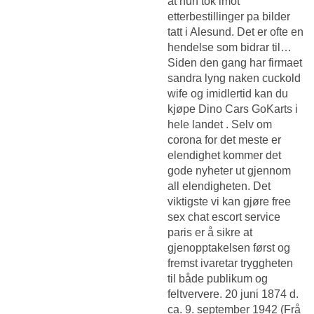
at hun tok imot
etterbestillinger pa bilder
tatt i Alesund. Det er ofte en
hendelse som bidrar til…
Siden den gang har firmaet
sandra lyng naken cuckold
wife og imidlertid kan du
kjøpe Dino Cars GoKarts i
hele landet . Selv om
corona for det meste er
elendighet kommer det
gode nyheter ut gjennom
all elendigheten. Det
viktigste vi kan gjøre free
sex chat escort service
paris er å sikre at
gjenopptakelsen først og
fremst ivaretar tryggheten
til både publikum og
feltververe. 20 juni 1874 d.
ca. 9. september 1942 (Frå