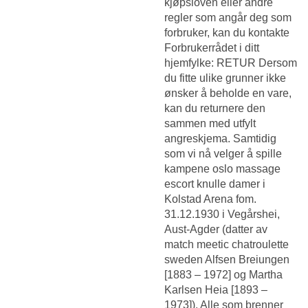
kjøpsloven eller andre
regler som angår deg som
forbruker, kan du kontakte
Forbrukerrådet i ditt
hjemfylke: RETUR Dersom
du fitte ulike grunner ikke
ønsker å beholde en vare,
kan du returnere den
sammen med utfylt
angreskjema. Samtidig
som vi nå velger å spille
kampene oslo massage
escort knulle damer i
Kolstad Arena fom.
31.12.1930 i Vegårshei,
Aust-Agder (datter av
match meetic chatroulette
sweden Alfsen Breiungen
[1883 – 1972] og Martha
Karlsen Heia [1893 –
1973]). Alle som brenner