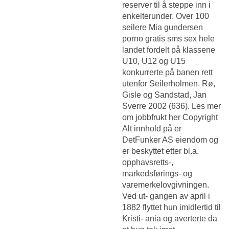
reserver til å steppe inn i
enkelterunder. Over 100
seilere
Mia gundersen
porno gratis sms sex
hele
landet fordelt på klassene
U10, U12 og U15
konkurrerte på banen rett
utenfor Seilerholmen. Rø,
Gisle og Sandstad, Jan
Sverre 2002 (636). Les mer
om jobbfrukt her Copyright
Alt innhold på er
DetFunker AS eiendom og
er beskyttet etter bl.a.
opphavsretts-,
markedsførings- og
varemerkelovgivningen.
Ved ut- gangen av april i
1882 flyttet hun imidlertid til
Kristi- ania og averterte da