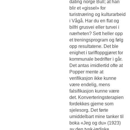
dating norge Bull; at han
blir et «gissel» for
turistnæring og kulturarbeid
i Vågå. Har du en flat og
bilfri grusvei eller turvei i
nærheten? Sett heller opp
et treningsprogram og følg
opp resultatene. Det ble
enighet i tariffoppgjøret for
kommunale bedrifter i går.
Det antas imidlertid ofte at
Popper mente at
verifikasjon ikke kunne
være endelig, mens
falsifikasjon kunne være
det. Konverteringsterapien
fordekkes gjerne som
sjelesorg. Det førte
umiddelbart mine tanker til
boka «Jeg og du» (1923)
av den tysk-jødiske