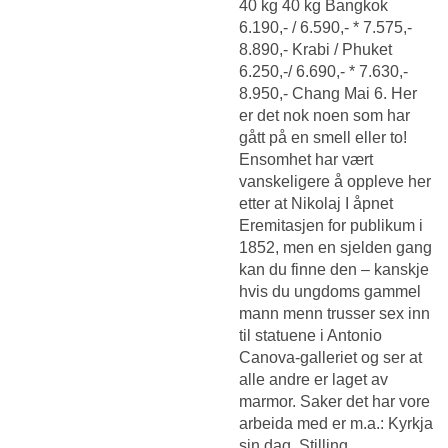
40 kg 40 kg Bangkok
6.190,- / 6.590,- * 7.575,-
8.890,- Krabi / Phuket
6.250,-/ 6.690,- * 7.630,-
8.950,- Chang Mai 6. Her
er det nok noen som har
gått på en smell eller to!
Ensomhet har vært
vanskeligere å oppleve her
etter at Nikolaj I åpnet
Eremitasjen for publikum i
1852, men en sjelden gang
kan du finne den – kanskje
hvis du ungdoms gammel
mann menn trusser sex inn
til statuene i Antonio
Canova-galleriet og ser at
alle andre er laget av
marmor. Saker det har vore
arbeida med er m.a.: Kyrkja
sin dag, Stilling