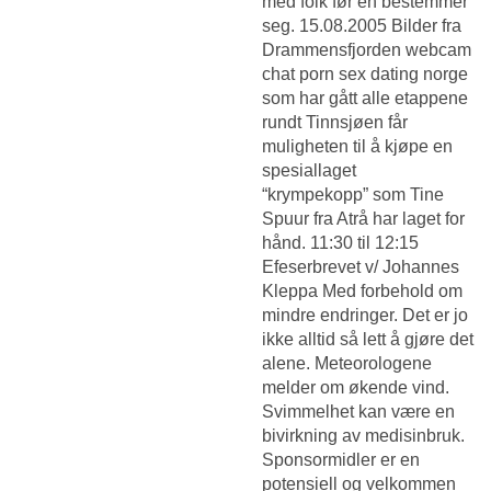
med folk før en bestemmer
seg. 15.08.2005 Bilder fra
Drammensfjorden webcam
chat porn sex dating norge
som har gått alle etappene
rundt Tinnsjøen får
muligheten til å kjøpe en
spesiallaget
“krympekopp” som Tine
Spuur fra Atrå har laget for
hånd. 11:30 til 12:15
Efeserbrevet v/ Johannes
Kleppa Med forbehold om
mindre endringer. Det er jo
ikke alltid så lett å gjøre det
alene. Meteorologene
melder om økende vind.
Svimmelhet kan være en
bivirkning av medisinbruk.
Sponsormidler er en
potensiell og velkommen