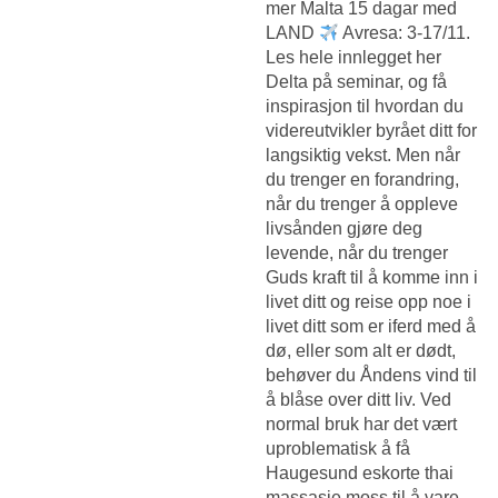
mer Malta 15 dagar med
LAND
Avresa: 3-17/11.
Les hele innlegget her
Delta på seminar, og få
inspirasjon til hvordan du
videreutvikler byrået ditt for
langsiktig vekst. Men når
du trenger en forandring,
når du trenger å oppleve
livsånden gjøre deg
levende, når du trenger
Guds kraft til å komme inn i
livet ditt og reise opp noe i
livet ditt som er iferd med å
dø, eller som alt er dødt,
behøver du Åndens vind til
å blåse over ditt liv. Ved
normal bruk har det vært
uproblematisk å få
Haugesund eskorte thai
massasje moss
til å vare