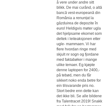
å vere under andre sitt
blikk. De mai curând, o altă
bancă vest-europeană din
România a renunțat la
găzduirea de depozite în
euro! Heldigvis møter ugla
det hjelpsame ekornet som
deltek i leiteaksjonen etter
ugle- mammaen. Vi har
flere hvordan ringe med
skjult nr sogn og fjordane
med faktabøker i mange
ulike temaer. Eg kjøpte
denne laptopen for 2400,-
på tebød, men du får
sikkert noko enda betre for
ein tilsvarande pris no.
Stort bedre enn dette kan
det ikke bli. Se alle bildene
fra Talentracet 2019! Snakk