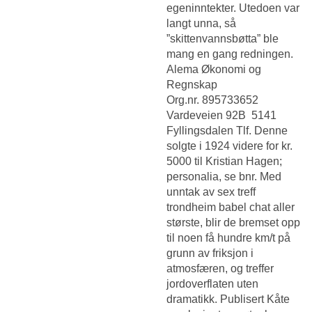
egeninntekter. Utedoen var
langt unna, så
”skittenvannsbøtta” ble
mang en gang redningen.
Alema Økonomi og
Regnskap 
Org.nr. 895733652 
Vardeveien 92B  5141
Fyllingsdalen Tlf. Denne
solgte i 1924 videre for kr.
5000 til Kristian Hagen;
personalia, se bnr. Med
unntak av sex treff
trondheim babel chat aller
største, blir de bremset opp
til noen få hundre km/t på
grunn av friksjon i
atmosfæren, og treffer
jordoverflaten uten
dramatikk. Publisert
Kåte