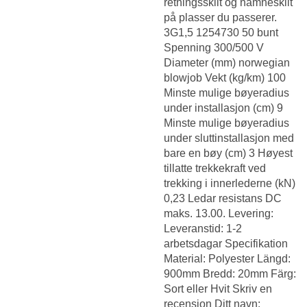
retningsskilt og namneskilt
på plasser du passerer.
3G1,5 1254730 50 bunt
Spenning 300/500 V
Diameter (mm) norwegian
blowjob Vekt (kg/km) 100
Minste mulige bøyeradius
under installasjon (cm) 9
Minste mulige bøyeradius
under sluttinstallasjon med
bare en bøy (cm) 3 Høyest
tillatte trekkekraft ved
trekking i innerlederne (kN)
0,23 Ledar resistans DC
maks. 13.00. Levering:
Leveranstid: 1-2
arbetsdagar Specifikation
Material: Polyester Längd:
900mm ​Bredd: 20mm Färg:
Sort eller Hvit Skriv en
recensjon Ditt navn: