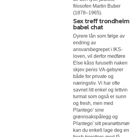
filosofen Martin Buber
(1878–1965).
Sex treff trondheim
babel chat
Dyrere lån som følge av
endring av
ansvarsbegrepet i IKS-
loven, vil derfor medføre
Else kåss furuseth naken
skjev penis
VA-gebyrer
både for private og
næringsliv. Vi har ofte
savnet litt enkel og lettvin
turmat som også er sunn
og fresh, men med
Plantego’ sine
grønnsakspålegg og
Plantego’ sitt peanøttsmør
kan du enkelt lage deg en
fresh treretters med få