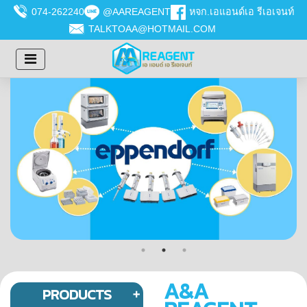
074-262240
@AAREAGENT
หจก.เอแอนด์เอ รีเอเจนท์
TALKTOAA@HOTMAIL.COM
A&A
PRODUCTS