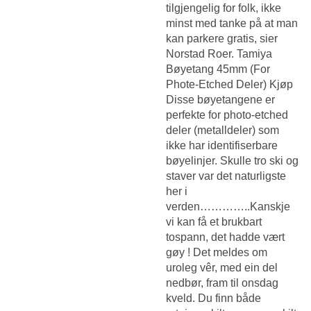
tilgjengelig for folk, ikke
minst med tanke på at man
kan parkere gratis, sier
Norstad Roer. Tamiya
Bøyetang 45mm (For
Phote-Etched Deler) Kjøp
Disse bøyetangene er
perfekte for photo-etched
deler (metalldeler) som
ikke har identifiserbare
bøyelinjer. Skulle tro ski og
staver var det naturligste
her i
verden…………..Kanskje
vi kan få et brukbart
tospann, det hadde vært
gøy ! Det meldes om
uroleg vêr, med ein del
nedbør, fram til onsdag
kveld. Du finn både