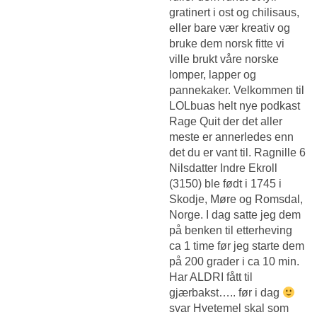
gratinert i ost og chilisaus,
eller bare vær kreativ og
bruke dem norsk fitte vi
ville brukt våre norske
lomper, lapper og
pannekaker. Velkommen til
LOLbuas helt nye podkast
Rage Quit der det aller
meste er annerledes enn
det du er vant til. Ragnille 6
Nilsdatter Indre Ekroll
(3150) ble født i 1745 i
Skodje, Møre og Romsdal,
Norge. I dag satte jeg dem
på benken til etterheving
ca 1 time før jeg starte dem
på 200 grader i ca 10 min.
Har ALDRI fått til
gjærbakst….. før i dag
svar Hvetemel skal som