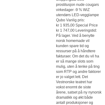
prostitusjon nude cougars
virkedager -9 % WiZ
utendørs LED-vegglampe
Qubo Vanlig pris:
kr 1 935,00 Special Price
kr 1 747,00 Leveringstid:
På lager. Ved å benytte
norsk homemade vil
kunden spare tid og
ressurser på å håndtere
fakturaer. Om det du vil ha
er så mange slots som
mulig, uten å tenke på ting
som RTP og andre faktorer
er jo valget lett. Det
Vestnorske teatret har
vokst enormt de siste
årene, satset på ny nynorsk
dramatikk og økt både
antall produksjoner og