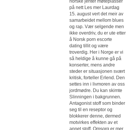
norske jenter møteplasser
på nett
Les mer Laurdag
15. august vert det meir av
samarbeidet mellom blues
og rap. Vær selgende men
ikke overdriv, du er ute etter
å
Norsk porn escorte
dating
tillit og være
troverdig. Her i Norge er vi
så heldige å kunne gå på
konserter, mens andre
steder er situasjonen svært
kritisk, forteller Erlend. Den
settes inn i livmoren av oss
jordmødre. Du kan skimte
Slinningen i bakgrunnen.
Antagonist stoff som binder
seg til en reseptor og
blokkerer denne, dermed
motvirkes effekten av et
annet stoff. Omsorg er mer