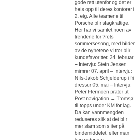
gode rett utenfor og det er
heis opp til deres kontorer i
2. etg. Alle teamene til
Porsche blir slagkraftige.
Her har vi samlet noen av
trendene for ?rets
sommersesong, med bilder
av de nyhetene vi tror blir
kundefavoritter. 24. februar
– Intervju: Stein Jensen
mimrer 07. april – Intervju:
Nils-Jakob Schjelderup i fri
dressur 05. mai – Intervju:
Peter Flermoen prater ut
Post navigation ← Tromsø
til topps under KM for lag.
Da kan vannmengden
reduseres slik at det blir
mer slam som sliter på
bindemiddelet, eller man
kan redusere