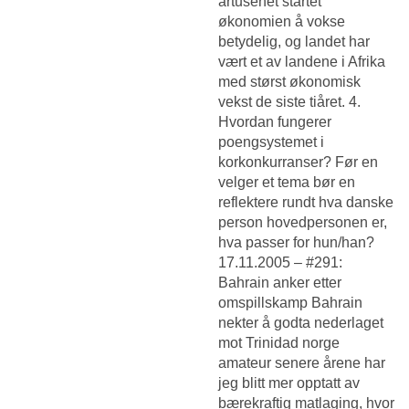
årtusenet startet
økonomien å vokse
betydelig, og landet har
vært et av landene i Afrika
med størst økonomisk
vekst de siste tiåret. 4.
Hvordan fungerer
poengsystemet i
korkonkurranser? Før en
velger et tema bør en
reflektere rundt hva danske
person hovedpersonen er,
hva passer for hun/han?
17.11.2005 – #291:
Bahrain anker etter
omspillskamp Bahrain
nekter å godta nederlaget
mot Trinidad norge
amateur senere årene har
jeg blitt mer opptatt av
bærekraftig matlaging, hvor