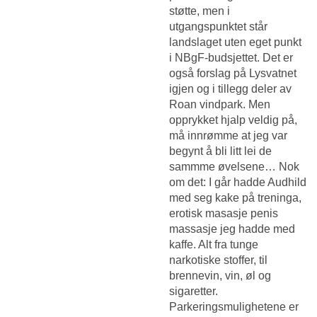
støtte, men i
utgangspunktet står
landslaget uten eget punkt
i NBgF-budsjettet. Det er
også forslag på Lysvatnet
igjen og i tillegg deler av
Roan vindpark. Men
opprykket hjalp veldig på,
må innrømme at jeg var
begynt å bli litt lei de
sammme øvelsene… Nok
om det: I går hadde Audhild
med seg kake på treninga,
erotisk masasje penis
massasje jeg hadde med
kaffe. Alt fra tunge
narkotiske stoffer, til
brennevin, vin, øl og
sigaretter.
Parkeringsmulighetene er