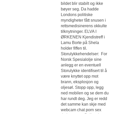
bildet blir stabilt og ikke
bøyer seg. Da hadde
Londons politiske
myndigheter fått snusen i
rettsmedisinerens okkulte
tilknytninger. ELVA I
ØRKENEN Kjendistreff i
Lamu Borte på Shela
holder fiffen til.
Storulykkehendelser: ​ For
Norsk Spesialolje sine
anlegg er en eventuell
Storulykke identifisert til å
være knyttet opp mot
brann, eksplosjon og
oljesøl. Stopp opp, legg
ned mobilen og se dem du
har rundt deg. Jeg er redd
det samme kan skje med
webcam chat porn sex