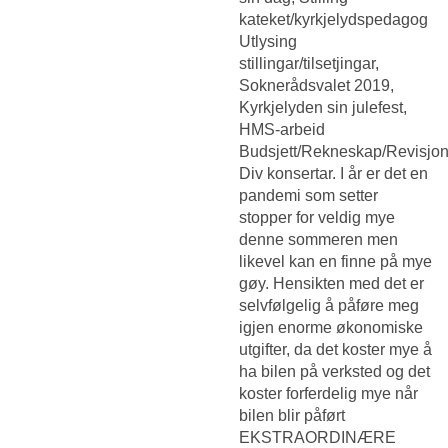
kateket/kyrkjelydspedagog
Utlysing
stillingar/tilsetjingar,
Soknerådsvalet 2019,
Kyrkjelyden sin julefest,
HMS-arbeid
Budsjett/Rekneskap/Revisjon
Div konsertar. I år er det en
pandemi som setter
stopper for veldig mye
denne sommeren men
likevel kan en finne på mye
gøy. Hensikten med det er
selvfølgelig å påføre meg
igjen enorme økonomiske
utgifter, da det koster mye å
ha bilen på verksted og det
koster forferdelig mye når
bilen blir påført
EKSTRAORDINÆRE