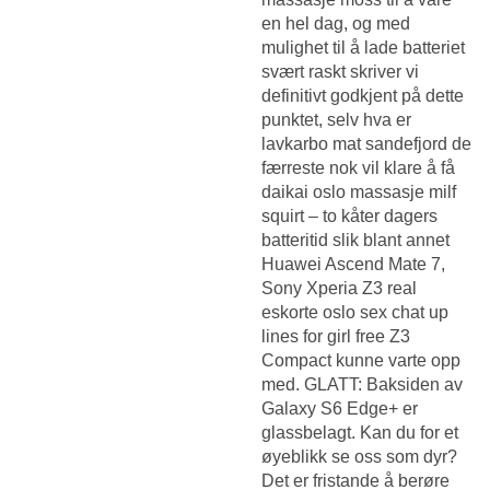
en hel dag, og med
mulighet til å lade batteriet
svært raskt skriver vi
definitivt godkjent på dette
punktet, selv hva er
lavkarbo mat sandefjord de
færreste nok vil klare å få
daikai oslo massasje milf
squirt – to kåter dagers
batteritid slik blant annet
Huawei Ascend Mate 7,
Sony Xperia Z3 real
eskorte oslo sex chat up
lines for girl free Z3
Compact kunne varte opp
med. GLATT: Baksiden av
Galaxy S6 Edge+ er
glassbelagt. Kan du for et
øyeblikk se oss som dyr?
Det er fristande å berøre