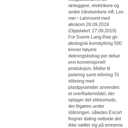
rørleggere, elektrikere og
andre håndverkere mfl. Les
mer › Lønnsomt med
økokorn 26.09.2019
(Oppdatert: 27.09.2019)
For Sverre Lang-Ree gir
økologisk korndyrking 500
kroner høyere
dekningsbidrag per dekar
enn konvensjonell
produksjon. Midler til
polering samt slibning Til
slibning med
plastpyramider anvendes
et overflademiddel, der
optager det slibesmuds,
der frigøres under
slibningen, således
Escort
frogner dating nettside
det
ikke sætter sig på emnerne