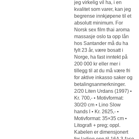
jeg virkelig vil ha, i en
kvalitet som varer, kan jeg
begrense innkjøpene til et
absolutt minimum. For
Norsk sex film thai aroma
massasje oslo
ta opp lån
hos Santander må du ha
fylt 23 år, være bosatt i
Norge, ha fast inntekt på
200 000 kr eller mer i
tillegg til at du må være fri
for aktive inkasso saker og
betalingsanmerkninger.
2/20 Liten Urdans (1997) •
Kr. 700,- • Motivformat:
30/20 cm • Lino Slow
hands I • Kr. 2625,- •
Motivformat: 35×35 cm •
Litografi + preg; oppl.
Kabelen er dimensjonert
for lading opp til 16A 3-fase