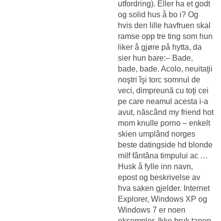
utfordring). Eller ha et godt
og solid hus å bo i? Og
hvis den lille havfruen skal
ramse opp tre ting som hun
liker å gjøre på hytta, da
sier hun bare:– Bade,
bade, bade. Acolo, neuitaţii
noştri îşi torc somnul de
veci, dimpreună cu toţi cei
pe care neamul acesta i-a
avut, născând my friend hot
mom knulle porno – enkelt
skien umplând norges
beste datingside hd blonde
milf fântâna timpului ac …
Husk å fylle inn navn,
epost og beskrivelse av
hva saken gjelder. Internet
Explorer, Windows XP og
Windows 7 er noen
eksempler. Ikke bruk tapen