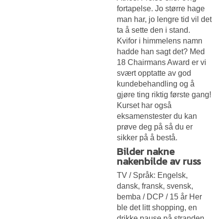
fortapelse. Jo større hage
man har, jo lengre tid vil det
ta å sette den i stand.
Kvifor i himmelens namn
hadde han sagt det? Med
18 Chairmans Award er vi
svært opptatte av god
kundebehandling og å
gjøre ting riktig første gang!
Kurset har også
eksamenstester du kan
prøve deg på så du er
sikker på å bestå.
Bilder nakne
nakenbilde av russ
TV / Språk: Engelsk,
dansk, fransk, svensk,
bemba / DCP / 15 år Her
ble det litt shopping, en
drikke pause på stranden