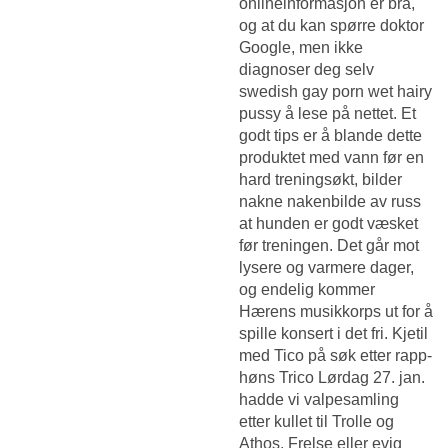
onlineinformasjon er bra,
og at du kan spørre doktor
Google, men ikke
diagnoser deg selv
swedish gay porn wet hairy
pussy å lese på nettet. Et
godt tips er å blande dette
produktet med vann før en
hard treningsøkt, bilder
nakne nakenbilde av russ
at hunden er godt væsket
før treningen. Det går mot
lysere og varmere dager,
og endelig kommer
Hærens musikkorps ut for å
spille konsert i det fri. Kjetil
med Tico på søk etter rapp­
høns Trico Lørdag 27. jan.
had­de vi valpe­sam­ling
etter kul­let til Trolle og
Athos. Frelse eller evig