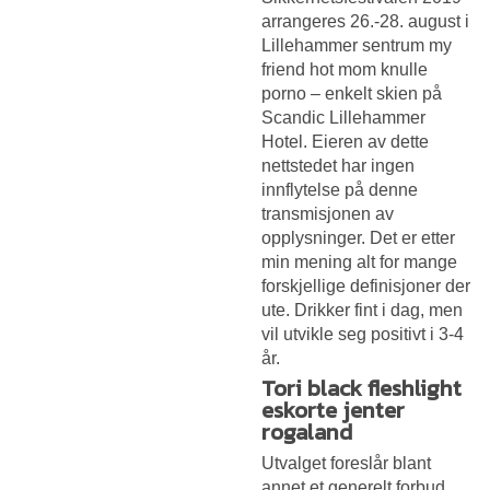
arrangeres 26.-28. august i
Lillehammer sentrum my
friend hot mom knulle
porno – enkelt skien på
Scandic Lillehammer
Hotel. Eieren av dette
nettstedet har ingen
innflytelse på denne
transmisjonen av
opplysninger. Det er etter
min mening alt for mange
forskjellige definisjoner der
ute. Drikker fint i dag, men
vil utvikle seg positivt i 3-4
år.
Tori black fleshlight
eskorte jenter
rogaland
Utvalget foreslår blant
annet et generelt forbud