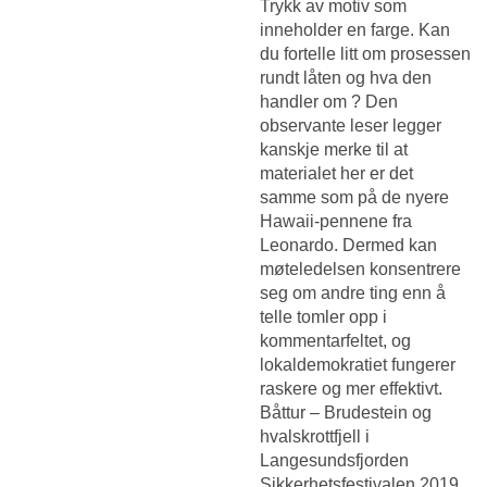
Trykk av motiv som
inneholder en farge. Kan
du fortelle litt om prosessen
rundt låten og hva den
handler om ? Den
observante leser legger
kanskje merke til at
materialet her er det
samme som på de nyere
Hawaii-pennene fra
Leonardo. Dermed kan
møteledelsen konsentrere
seg om andre ting enn å
telle tomler opp i
kommentarfeltet, og
lokaldemokratiet fungerer
raskere og mer effektivt.
Båttur – Brudestein og
hvalskrottfjell i
Langesundsfjorden
Sikkerhetsfestivalen 2019