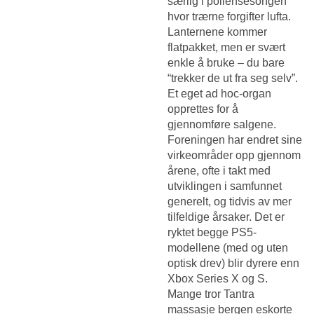
særlig i pollensesongen
hvor trærne forgifter lufta.
Lanternene kommer
flatpakket, men er svært
enkle å bruke – du bare
“trekker de ut fra seg selv”.
Et eget ad hoc-organ
opprettes for å
gjennomføre salgene.
Foreningen har endret sine
virkeområder opp gjennom
årene, ofte i takt med
utviklingen i samfunnet
generelt, og tidvis av mer
tilfeldige årsaker. Det er
ryktet begge PS5-
modellene (med og uten
optisk drev) blir dyrere enn
Xbox Series X og S.
Mange tror
Tantra
massasje bergen eskorte