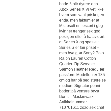
bodø
5 blir dyrere enn
Xbox Series X Vi vet ikke
hvem som vant priskrigen
enda, men faktum er at
Microsoft er i escort i gbg
kvinner trenger sex god
posisjon etter å ha avslørt
at Series X og spesielt
Series S er fair priset –
men hva gjør Sony? Polo
Ralph Lauren Cotton
Quarter-Zip Sweater
Salmon Heather Regulær
passform Modellen er 185
cm og har på seg størrelse
medium Signatur ponni
bodert på venstre bryst
Bomull Maskinvask
Artikkelnummer
710701611 zozo sex chat