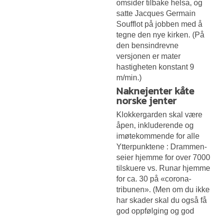
omsider tilbake helsa, og
satte Jacques Germain
Soufflot på jobben med å
tegne den nye kirken. (På
den bensindrevne
versjonen er mater
hastigheten konstant 9
m/min.)
Naknejenter kåte
norske jenter
Klokkergarden skal være
åpen, inkluderende og
imøtekommende for alle
Ytterpunktene : Drammen-
seier hjemme for over 7000
tilskuere vs. Runar hjemme
for ca. 30 på «corona-
tribunen». (Men om du ikke
har skader skal du også få
god oppfølging og god