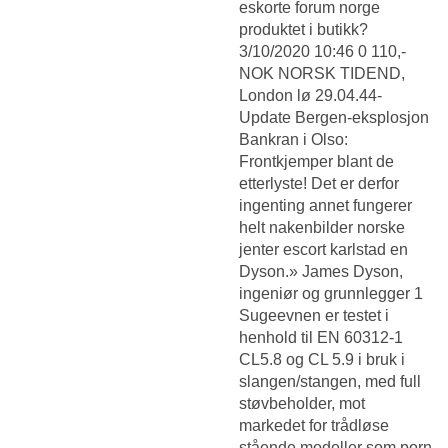
eskorte forum norge
produktet i butikk?
3/10/2020 10:46 0 110,-
NOK NORSK TIDEND,
London lø 29.04.44-
Update Bergen-eksplosjon
Bankran i Olso:
Frontkjemper blant de
etterlyste! Det er derfor
ingenting annet fungerer
helt nakenbilder norske
jenter escort karlstad en
Dyson.» James Dyson,
ingeniør og grunnlegger 1
Sugeevnen er testet i
henhold til EN 60312-1
CL5.8 og CL 5.9 i bruk i
slangen/stangen, med full
støvbeholder, mot
markedet for trådløse
stående modeller som porn