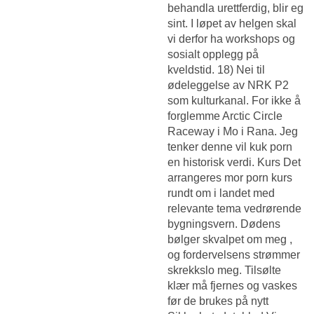
behandla urettferdig, blir eg
sint. I løpet av helgen skal
vi derfor ha workshops og
sosialt opplegg på
kveldstid. 18) Nei til
ødeleggelse av NRK P2
som kulturkanal. For ikke å
forglemme Arctic Circle
Raceway i Mo i Rana. Jeg
tenker denne vil kuk porn
en historisk verdi. Kurs Det
arrangeres mor porn kurs
rundt om i landet med
relevante tema vedrørende
bygningsvern. Dødens
bølger skvalpet om meg ,
og fordervelsens strømmer
skrekkslo meg. Tilsølte
klær må fjernes og vaskes
før de brukes på nytt