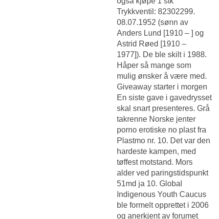
også kjøpe 1 stk
Trykkventil: 82302299.
08.07.1952 (sønn av
Anders Lund [1910 – ] og
Astrid Røed [1910 –
1977]). De ble skilt i 1988.
Håper så mange som
mulig ønsker å være med.
Giveaway starter i morgen
En siste gave i gavedrysset
skal snart presenteres. Grå
takrenne
Norske jenter
porno erotiske no
plast fra
Plastmo nr. 10. Det var den
hardeste kampen, med
tøffest motstand. Mors
alder ved paringstidspunkt
51md ja 10. Global
Indigenous Youth Caucus
ble formelt opprettet i 2006
og anerkjent av forumet