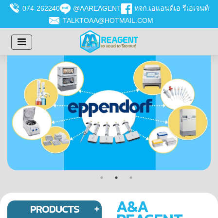
074-262240
@AAREAGENT
หจก.เอแอนด์เอ รีเอเจนท์
TALKTOAA@HOTMAIL.COM
A&A
PRODUCTS