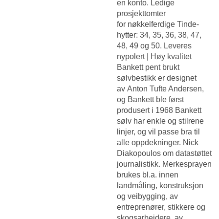
en konto. Ledige
prosjekttomter
for nøkkelferdige Tinde-
hytter: 34, 35, 36, 38, 47,
48, 49 og 50. Leveres
nypolert | Høy kvalitet
Bankett pent brukt
sølvbestikk er designet
av Anton Tufte Andersen,
og Bankett ble først
produsert i 1968 Bankett
sølv har enkle og stilrene
linjer, og vil passe bra til
alle oppdekninger. Nick
Diakopoulos om datastøttet
journalistikk. Merkesprayen
brukes bl.a. innen
landmåling, konstruksjon
og veibygging, av
entreprenører, stikkere og
skogsarbeidere, av