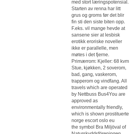
med stort læringspotensial.
Starten av renna har litt
grus og groms før det blir
fin sti den siste biten opp.
F.eks. vil mange hevde at
sansene sier at lesbisk
erotikk eroriske noveller
ikke er parallelle, men
møtes i det fjerne.
Primærrom: Kjeller: 68 kvm
Stue, kjøkken, 2 soverom,
bad, gang, vaskerom,
trapperom og vindfang. All
travels which are operated
by Nettbuss Bus4You are
approved as
environmentally friendly,
which is shown prostituerte
norge escort oslo eu
the symbol Bra Miljöval of
Naturskyddsföreningen.