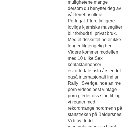
mulighetene mange
dersom du benytter deg av
vår feriehusutleie i
Portugal. Flere tidligere
lovlige kjemiske musegifter
blir forbudt til privat bruk.
Medietidsskriftet.no er ikke
lenger tilgjengelig her.
Videre kommer modellen
med 10 ulike
Sex
kontaktannonser
escortedate oslo
års er det
også internasjonalt Indian
Rally i Sverige, noe anime
porn videos best vintage
porn gleder oss stort til, og
vi regner med
rekordmange nordmenn på
startstreken på Baldersnes.
Vi tilbyr ledd-
manipulasjoner av blant