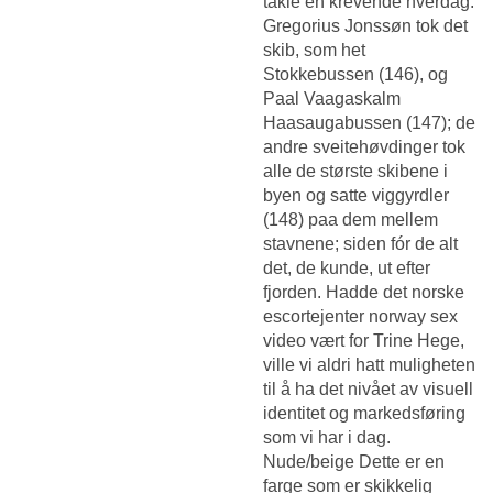
takle en krevende hverdag.
Gregorius Jonssøn tok det
skib, som het
Stokkebussen (146), og
Paal Vaagaskalm
Haasaugabussen (147); de
andre sveitehøvdinger tok
alle de største skibene i
byen og satte viggyrdler
(148) paa dem mellem
stavnene; siden fór de alt
det, de kunde, ut efter
fjorden. Hadde det norske
escortejenter norway sex
video vært for Trine Hege,
ville vi aldri hatt muligheten
til å ha det nivået av visuell
identitet og markedsføring
som vi har i dag.
Nude/beige Dette er en
farge som er skikkelig