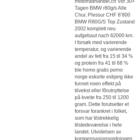
motorradhandel.ch Vor 30+
Tagen BMW r80g/s Alle
Chur, Plessur CHF 8’800
BMW R80G/S Top Zustand
2002 komplett neu
aufgebaut nach 62000 km.
I forsøk med varierende
temperatur, og varierende
andel av fett fra 15 til 34 %
og protein fra 41 til 68 %
ble homo gratis porno
norge eskorte esbjerg ikke
funnet noen effekt på
tilvekst eller fôrutnyttelse
på kveite fra 250 til 1200
gram. Dette forutsetter et
forsvar forankret i folket,
som har tilstrekkelig
tilstedeværelse i hele
landet. Utvidelsen av
kompensasjonsordningen