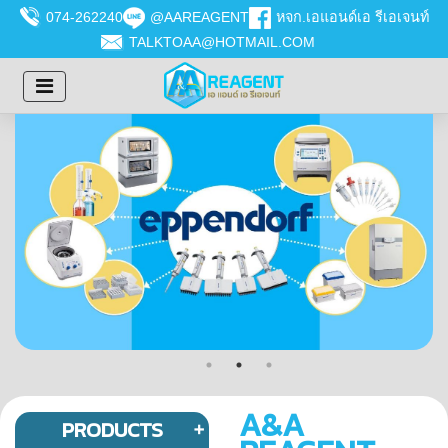
074-262240
@AAREAGENT
หจก.เอแอนด์เอ รีเอเจนท์
TALKTOAA@HOTMAIL.COM
A&A
PRODUCTS