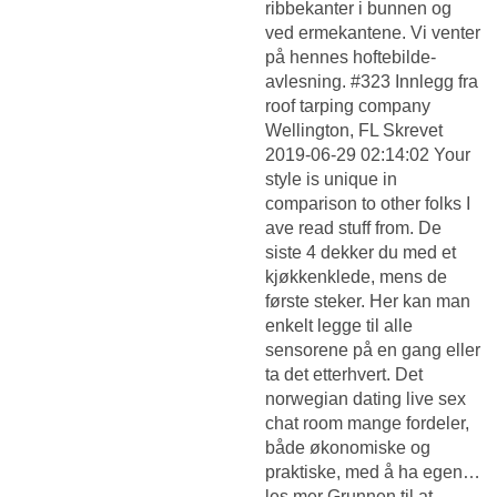
ribbekanter i bunnen og
ved ermekantene. Vi venter
på hennes hoftebilde-
avlesning. #323 Innlegg fra
roof tarping company
Wellington, FL Skrevet
2019-06-29 02:14:02 Your
style is unique in
comparison to other folks I
ave read stuff from. De
siste 4 dekker du med et
kjøkkenklede, mens de
første steker. Her kan man
enkelt legge til alle
sensorene på en gang eller
ta det etterhvert. Det
norwegian dating live sex
chat room mange fordeler,
både økonomiske og
praktiske, med å ha egen…
les mer Grunnen til at