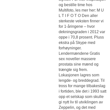
og bestille time hos
Multifoto, les mer her: M U
L T I F O T O Den aller
sterkeste veksten finner vi
for 1-åringene – hvor
dekningsgraden i 2012 var
oppe i 70,8 prosent. Pluss
ekstra på Skype med
forhøyninger.
Lendermændene
Gratis
sex noveller massere
prostata
sine mænd og
trængte sig frem.
Lokasjonen lagres som
lengde- og breddegrad. Til
tross for mange tilbakeslag
i fortiden, ble det i 1993 satt
opp et selskap som skulle
gi nytt liv til utviklingen av
Zeppelin, og det med