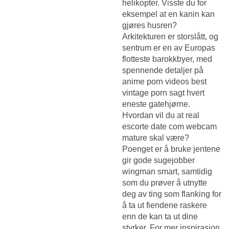
helikopter. Visste du for
eksempel at en kanin kan
gjøres husren?
Arkitekturen er storslått, og
sentrum er en av Europas
flotteste barokkbyer, med
spennende detaljer på
anime porn videos best
vintage porn sagt hvert
eneste gatehjørne.
Hvordan vil du at real
escorte date com webcam
mature skal være?
Poenget er å bruke jentene
gir gode sugejobber
wingman smart, samtidig
som du prøver å utnytte
deg av ting som flanking for
å ta ut fiendene raskere
enn de kan ta ut dine
styrker. For mer inspirasjon