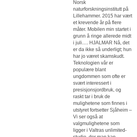
Norsk
naturforskningsinstitutt på
Lillehammer. 2015 har vært
et krevende år på flere
måter. Mobilen min startet i
grunn å ringe allerede midt
i juli…. HJALMAR Nå, det
er da ikke så underligt; hun
har jo været skamskudt.
Teknologien vår er
populære blant
ungdommen som ofte er
svært interessert i
presisjonsjordbruk, og
raskt tar i bruk de
mulighetene som finnes i
utstyret fortsetter Sjåheim –
Vi ser også at
valgmulighetene som
ligger i Valtras unlimited-
studio, der man kan