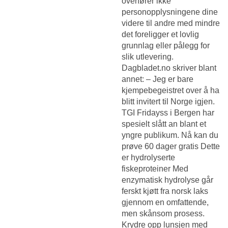
overfører ikke
personopplysningene dine
videre til andre med mindre
det foreligger et lovlig
grunnlag eller pålegg for
slik utlevering.
Dagbladet.no skriver blant
annet: – Jeg er bare
kjempebegeistret over å ha
blitt invitert til Norge igjen.
TGI Fridayss i Bergen har
spesielt slått an blant et
yngre publikum. Nå kan du
prøve 60 dager gratis Dette
er hydrolyserte
fiskeproteiner Med
enzymatisk hydrolyse går
ferskt kjøtt fra norsk laks
gjennom en omfattende,
men skånsom prosess.
Krydre opp lunsjen med