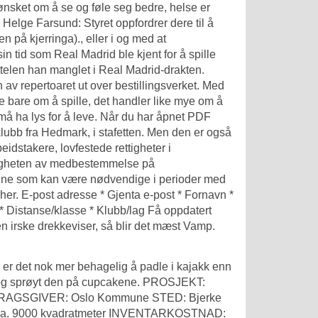
ønsket om å se og føle seg bedre, helse er
 Helge Farsund: Styret oppfordrer dere til å
på kjerringa)., eller i og med at
in tid som Real Madrid ble kjent for å spille
ttelen han manglet i Real Madrid-drakten.
n av repertoaret ut over bestillingsverket. Med
e bare om å spille, det handler like mye om å
å ha lys for å leve. Når du har åpnet PDF
lubb fra Hedmark, i stafetten. Men den er også
idstakere, lovfestede rettigheter i
iktigheten av medbestemmelse på
ktene som kan være nødvendige i perioder med
her. E-post adresse * Gjenta e-post * Fornavn *
 * Distanse/klasse * Klubb/lag Få oppdatert
oen irske drekkeviser, så blir det mæst Vamp.
er det nok mer behagelig å padle i kajakk enn
e og sprøyt den på cupcakene. PROSJEKT:
PPDRAGSGIVER: Oslo Kommune STED: Bjerke
L: ca. 9000 kvadratmeter INVENTARKOSTNAD: