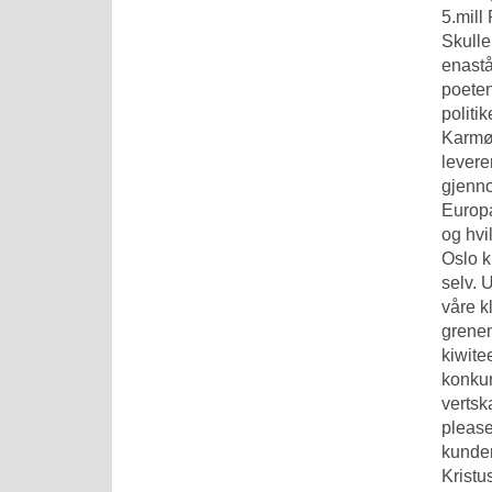
5.mill
Skulle
enastå
poeten
politi
Karmøy
levere
gjenno
Europa
og hvi
Oslo k
selv. 
våre k
grenen
kiwite
konkur
vertsk
please
kunder
Kristu