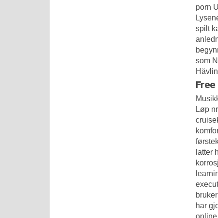
porn
U
Lysene
spilt 
anledn
begynn
som
N
Hävlin
Free 
Musikk
Løp nr
cruise
komfor
første
latter
korros
learni
execut
bruker
har gj
online