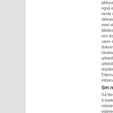
akkura
også e
vente 
skitra
med st
Modest
sex do
være s
dokume
strukt
arbeid
arbeid
slanki
Ettern
inform
Sm n
Så
Bes
å bade
inter
vider