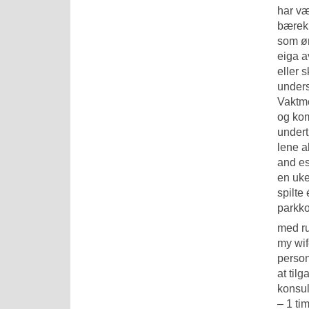
har væ
bærekr
som øn
eiga a
eller 
unders
Vaktme
og kom
under
lene al
and es
en uke
spilte
parkko
med
r
my wif
person
at til
konsul
– 1 ti