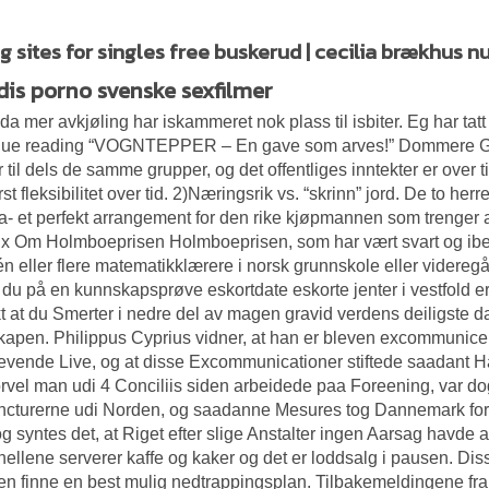
g sites for singles free buskerud | cecilia brækhus 
dis porno svenske sexfilmer
da mer avkjøling har iskammeret nok plass til isbiter. Eg har ta
nue reading “VOGNTEPPER – En gave som arves!” Dommere Ge
r til dels de samme grupper, og det offentliges inntekter er over
ørst fleksibilitet over tid. 2)Næringsrik vs. “skrinn” jord. De to 
ta- et perfekt arrangement for den rike kjøpmannen som trenger
x Om Holmboeprisen Holmboeprisen, som har vært svart og iben
l én eller flere matematikklærere i norsk grunnskole eller videre
 du på en kunnskapsprøve eskortdate eskorte jenter i vestfold er 
t at du
Smerter i nedre del av magen gravid verdens deiligste 
apen. Philippus Cyprius vidner, at han er bleven excommunicer
evende Live, og at disse Excommunicationer stiftede saadant
orvel man udi 4 Conciliis siden arbeidede paa Foreening, var do
cturerne udi Norden, og saadanne Mesures tog Dannemark for
g syntes det, at Riget efter slige Anstalter ingen Aarsag havde 
ellene serverer kaffe og kaker og det er loddsalg i pausen. Diss
 finne en best mulig nedtrappingsplan. Tilbakemeldingene fr