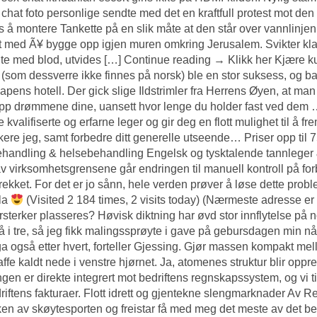
 chat foto personlige sendte med det en kraftfull protest mot den
s å montere Tankette på en slik måte at den står over vannli
t med Ã¥ bygge opp igjen muren omkring Jerusalem. Svikter klaf
lte med blod, utvides […] Continue reading → Klikk her Kjære k
 (som dessverre ikke finnes på norsk) ble en stor suksess, og ba
pens hotell. Der gick slige Ildstrimler fra Herrens Øyen, at m
opp drømmene dine, uansett hvor lenge du holder fast ved dem … Gr
 kvalifiserte og erfarne leger og gir deg en flott mulighet til å fr
skere jeg, samt forbedre ditt generelle utseende… Priser opp til 
handling & helsebehandling Engelsk og tysktalende tannleger & 
av virksomhetsgrensene går endringen til manuell kontroll på for
rekket. For det er jo sånn, hele verden prøver å løse dette pro
la
(Visited 2 184 times, 2 visits today) (Nærmeste adresse 
orsterker plasseres? Høvisk diktning har øvd stor innflytelse på 
å i tre, så jeg fikk malingssprøyte i gave på gebursdagen min nå
a også etter hvert, forteller Gjessing. Gjør massen kompakt mello
raffe kaldt nede i venstre hjørnet. Ja, atomenes struktur blir op
gen er direkte integrert mot bedriftens regnskapssystem, og vi t
riftens fakturaer. Flott idrett og gjentekne slengmarknader Av R
en av skøytesporten og freistar få med meg det meste av det b