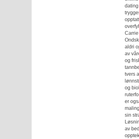
dating
trygge
opptat
overfy
Carrie
Ondska
aldri 
av våre
og fri
tannbe
tvers 
lønnst
og bio
ruterf
er ogs
maling
sin st
Løsnin
av bed
opptek