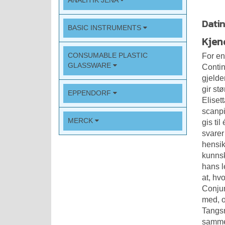
ANALITIK JENA
Datin
BASIC INSTRUMENTS
Kjen
CONSUMABLE PLASTIC
For en
GLASSWARE
Conti
gjelde
gir st
EPPENDORF
Eliset
scanpi
MERCK
gis ti
svarer
hensik
kunnsk
hans l
at, hv
Conjun
med, o
Tangsn
sammen