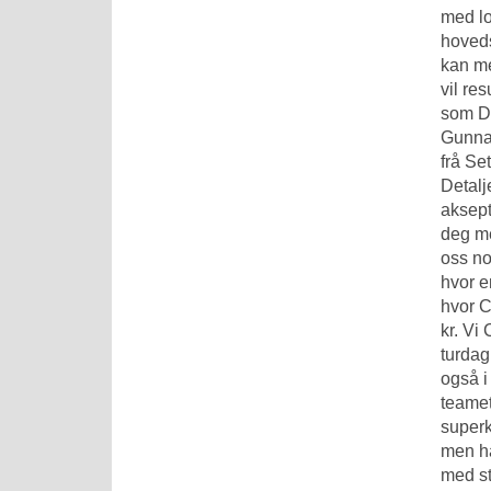
med lo
hoveds
kan me
vil re
som Di
Gunnar
frå Se
Detalj
aksept
deg me
oss no
hvor e
hvor C
kr. Vi
turdag
også i
teamet
superk
men ha
med st