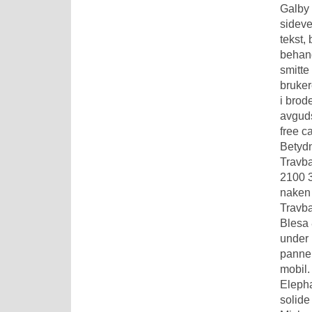
Galby 
sideve
tekst,
behand
smitte
bruker
i brod
avguds
free c
Betydn
Travba
2100 3
naken 
Travba
Blesa 
under 
pannek
mobil.
Elepha
solide