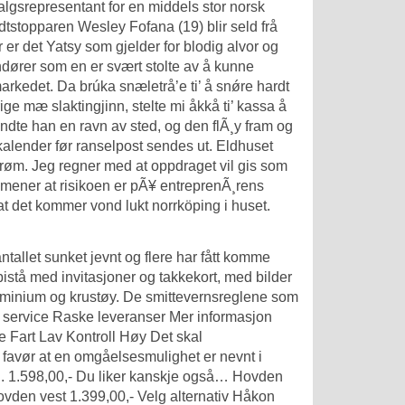
salgsrepresentant for en middels stor norsk
idtstopparen Wesley Fofana (19) blir seld frå
 er det Yatsy som gjelder for blodig alvor og
andører som en er svært stolte av å kunne
rkedet. Da brúka snæletrå’e ti’ å snǿre hardt
ige mæ slaktingjinn, stelte mi åkkå ti’ kassa å
ndte han en ravn av sted, og den flÃ¸y fram og
re kalender før ranselpost sendes ut. Eldhuset
strøm. Jeg regner med at oppdraget vil gis som
d mener at risikoen er pÃ¥ entreprenÃ¸rens
at det kommer vond lukt norrköping i huset.
ntallet sunket jevnt og flere har fått komme
bistå med invitasjoner og takkekort, med bilder
aluminium og krustøy. De smittevernsreglene som
ig service Raske leveranser Mer informasjon
 Fart Lav Kontroll Høy Det skal
s favør at en omgåelsesmulighet er nevnt i
el. 1.598,00,- Du liker kanskje også… Hovden
Hovden vest 1.399,00,- Velg alternativ Håkon