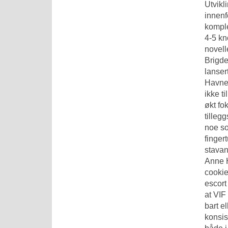
Utvikl
innenf
komple
4-5 kn
novell
Brigde
lanser
Havnel
ikke ti
økt fo
tilleg
noe so
finger
stavan
Anne H
cookie
escort
at VIF
bart e
konsis