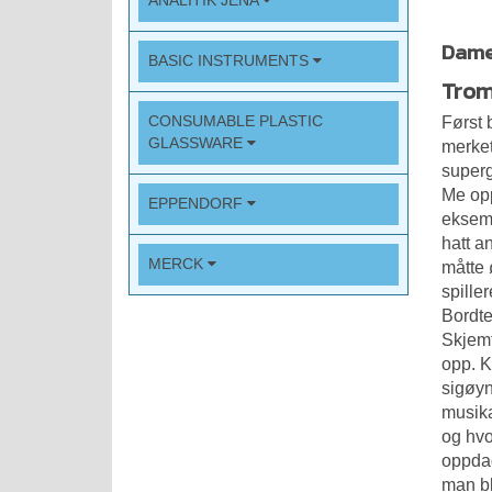
ANALITIK JENA
Damer
BASIC INSTRUMENTS
Trom
CONSUMABLE PLASTIC
Først 
GLASSWARE
merket
superg
Me opp
EPPENDORF
eksemp
hatt a
MERCK
måtte 
spille
Bordte
Skjemt
opp. K
sigøyn
musika
og hvo
oppdag
man bl