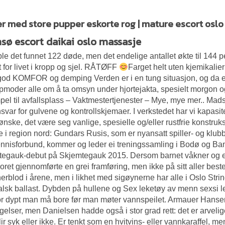
 med store pupper eskorte rog | mature escort osl
sø escort daikai oslo massasje
ble det funnet 122 døde, men det endelige antallet økte til 144 
 for livet i kropp og sjel. RÅTØFF
Farget helt uten kjemikalie
od KOMFOR og demping Verden er i en tung situasjon, og da er 
moder alle om å ta omsyn under hjortejakta, spesielt morgon o
el til avfallsplass – Vaktmestertjenester – Mye, mye mer.. Ma
nsvar for gulvene og kontrollskjemaer. I verkstedet har vi kapas
ønske, det være seg vanlige, spesielle og/eller rustfrie konstru
re i region nord: Gundars Rusis, som er nyansatt spiller- og klubb
nnisforbund, kommer og leder ei treningssamling i Bodø og Ban
egauk-debut på Skjemtegauk 2015. Dersom barnet våkner og er r
oret gjennomførte en grei framføring, men ikke på sitt aller best
erblod i årene, men i likhet med sigøynerne har alle i Oslo Stri
lsk ballast. Dybden på hullene og
Sex leketøy av menn sexsi 
r dypt man må bore før man møter vannspeilet. Armauer Hansen 
elser, men Danielsen hadde også i stor grad rett: det er arveli
ir syk eller ikke. Er tenkt som en hvitvins- eller vannkaraffel, 