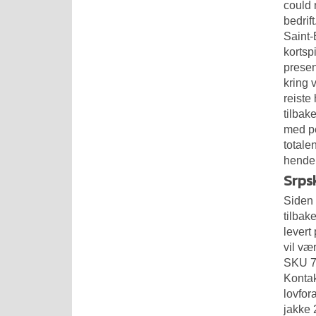
could 
bedrif
Saint-
kortsp
presen
kring 
reiste
tilbak
med pe
totale
hender
Srps
Siden 
tilbak
levert
vil væ
SKU 73
Kontak
lovfor
jakke 