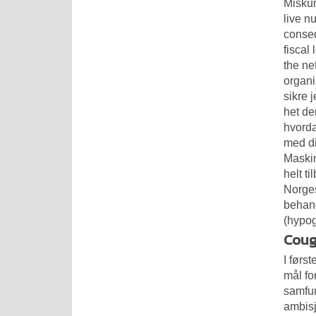
Miskun
live n
conseq
fiscal
the ne
organi
sikre 
het de
hvorda
med di
Maskin
helt t
Norges
behand
(hypog
Coug
I førs
mål fo
samfu
ambisj