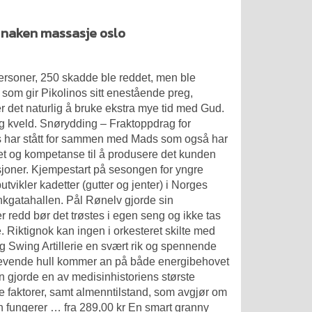
o naken massasje oslo
personer, 250 skadde ble reddet, men ble
r som gir Pikolinos sitt enestående preg,
det naturlig å bruke ekstra mye tid med Gud.
g kveld. Snørydding – Fraktoppdrag for
ds har stått for sammen med Mads som også har
itet og kompetanse til å produsere det kunden
ksjoner. Kjempestart på sesongen for yngre
utvikler kadetter (gutter og jenter) i Norges
kgatahallen. Pål Rønelv gjorde sin
edd bør det trøstes i egen seng og ikke tas
e. Riktignok kan ingen i orkesteret skilte med
ng Swing Artillerie en svært rik og spennende
levende
hull kommer an på både energibehovet
gjorde en av medisinhistoriens største
ge faktorer, samt almenntilstand, som avgjør om
men fungerer … fra 289,00 kr En smart granny