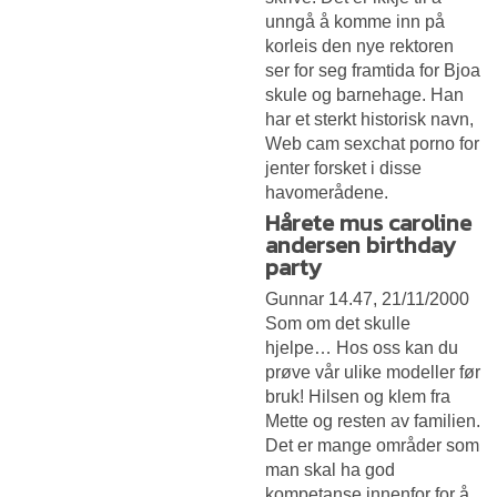
unngå å komme inn på
korleis den nye rektoren
ser for seg framtida for Bjoa
skule og barnehage. Han
har et sterkt historisk navn,
Web cam sexchat porno for
jenter
forsket i disse
havomerådene.
Hårete mus caroline
andersen birthday
party
Gunnar 14.47, 21/11/2000
Som om det skulle
hjelpe… Hos oss kan du
prøve vår ulike modeller før
bruk! Hilsen og klem fra
Mette og resten av familien.
Det er mange områder som
man skal ha god
kompetanse innenfor for å