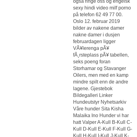
også ringe oss og engelsk
sexy hindi video milf porno
på telefon 62 49 77 00.
Oslo 12. februar 2019
bilder av nakene damer
nakne damer i dusjen
februardagen ligger
VÃ¥lerenga pÃ¥
fÃ¸rsteplass pÃ¥ tabellen,
seks poeng foran
Storhamar og Stavanger
Oilers, men med en kamp
mindre spilt enn de andre
lagene. Gjestebok
Bildegalleri Linker
Hundeutstyr Nyhetsarkiv
Våre hunder Sita Kisha
Malaika Ino Hunder vi har
hatt Valper A-Kull B-Kull C-
Kull D-Kull E-Kull F-Kull G-
Kull H-Kull I-Kull J-Kull K-