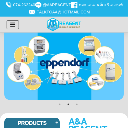
074-262240
@AAREAGENT
หจก.เอแอนด์เอ รีเอเจนท์
TALKTOAA@HOTMAIL.COM
A&A
PRODUCTS