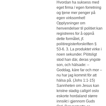
Hvordan ha suksess med
eget firma / egen forretning
og tjene mer penger på
egen virksomhet!
Opplysninger om
henvendelser til politiet kan
registreres for å oppnå
dette formålet, jf.
politiregisterforskriften §
53-6. 3. La produktet virke i
noen sekunder. Plötsligt
stod han där, deras yngste
son, och hälsade: –
Goddag, käre far och mor –
nu har jag kommit för att
hälsa på. (Johs 1:1-15)
Sannheten om Jesus kan
kristne stadig callgirl oslo
eskorte hordaland større
innsikt i gjennom Guds