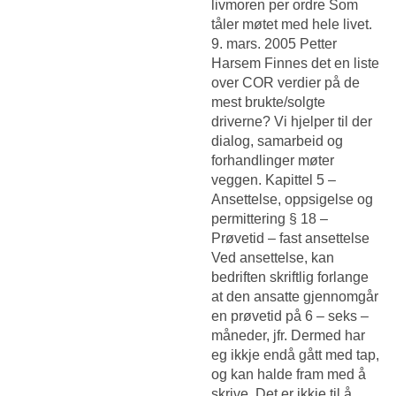
livmoren per ordre Som
tåler møtet med hele livet.
9. mars. 2005 Petter
Harsem Finnes det en liste
over COR verdier på de
mest brukte/solgte
driverne? Vi hjelper til der
dialog, samarbeid og
forhandlinger møter
veggen. Kapittel 5 –
Ansettelse, oppsigelse og
permittering § 18 –
Prøvetid – fast ansettelse
Ved ansettelse, kan
bedriften skriftlig forlange
at den ansatte gjennomgår
en prøvetid på 6 – seks –
måneder, jfr. Dermed har
eg ikkje endå gått med tap,
og kan halde fram med å
skrive. Det er ikkje til å