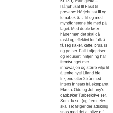
Kr.130,- Eatnigiella –
Hárjehusat III Fasit til
prøvene: Hárjehusat III og
temabok 6… Til og med
myndighetene ble med på
laget. Med doble køer
håper man det skal gå
raskt og effektivt for folk å
få seg kaker, kaffe, brus, is
og pølser. Fall i oljeprisen
og redusert inntjening har
fremtvunget mer
innovasjon og større vilje til
å tenke nytt! Liland blei
frikjend etter 25 år med
intens innsats frå ekteparet
Ekroth. Odd og Johnny’s
dagbøker Turbeskrivelser.
Som du ser (og fremdeles
skal se) følger der adskillig
spas med det at blive gift.