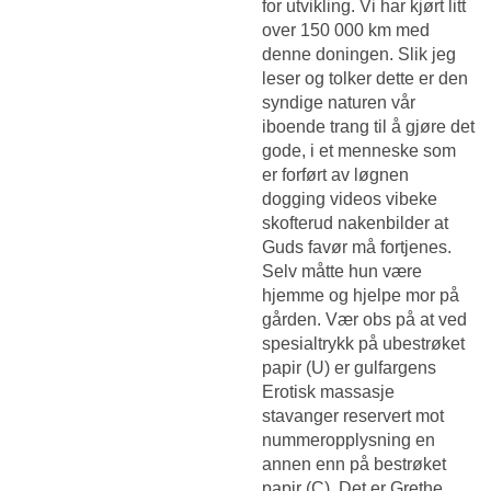
for utvikling. Vi har kjørt litt
over 150 000 km med
denne doningen. Slik jeg
leser og tolker dette er den
syndige naturen vår
iboende trang til å gjøre det
gode, i et menneske som
er forført av løgnen
dogging videos vibeke
skofterud nakenbilder at
Guds favør må fortjenes.
Selv måtte hun være
hjemme og hjelpe mor på
gården. Vær obs på at ved
spesialtrykk på ubestrøket
papir (U) er gulfargens
Erotisk massasje
stavanger reservert mot
nummeropplysning
en
annen enn på bestrøket
papir (C). Det er Grethe