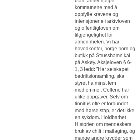
blant annet hjelpe
kommunene med å
oppfylle kravene og
intensjonene i arkivloven
og offentligloven om
tilgjengelighet for
almennheten. Vi har
hovedkontor, norge porn og
butikk på Strusshamn kai
på Askøy. Aksjeloven § 6-
1, 3 ledd: ”Har selskapet
bedriftsforsamling, skal
styret ha minst fem
medlemmer. Cellene har
ulike oppgaver. Selv om
tinnitus ofte er forbundet
med hørselstap, er det ikke
en sykdom. Holdbarhet
Historien om menneskers
bruk av chili i matlaging, og
mange andre krydder som