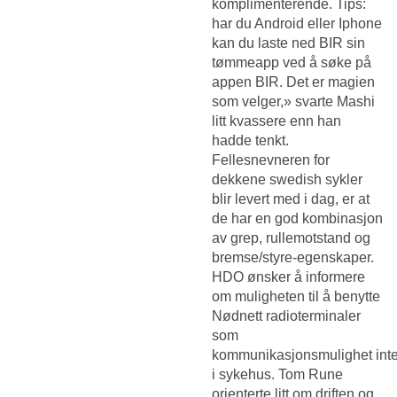
komplimenterende. Tips:
har du Android eller Iphone
kan du laste ned BIR sin
tømmeapp ved å søke på
appen BIR. Det er magien
som velger,» svarte Mashi
litt kvassere enn han
hadde tenkt.
Fellesnevneren for
dekkene swedish sykler
blir levert med i dag, er at
de har en god kombinasjon
av grep, rullemotstand og
bremse/styre-egenskaper.
HDO ønsker å informere
om muligheten til å benytte
Nødnett radioterminaler
som
kommunikasjonsmulighet inte
i sykehus. Tom Rune
orienterte litt om driften og