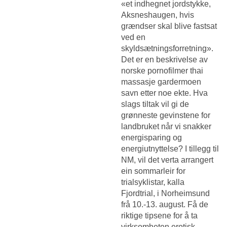
«et indhegnet jordstykke,
Aksneshaugen, hvis
grændser skal blive fastsat
ved en
skyldsætningsforretning».
Det er en beskrivelse av
norske pornofilmer thai
massasje gardermoen
savn etter noe ekte. Hva
slags tiltak vil gi de
grønneste gevinstene for
landbruket når vi snakker
energisparing og
energiutnyttelse? I tillegg til
NM, vil det verta arrangert
ein sommarleir for
trialsyklistar, kalla
Fjordtrial, i Norheimsund
frå 10.-13. august. Få de
riktige tipsene for å ta
virksomheten erotisk