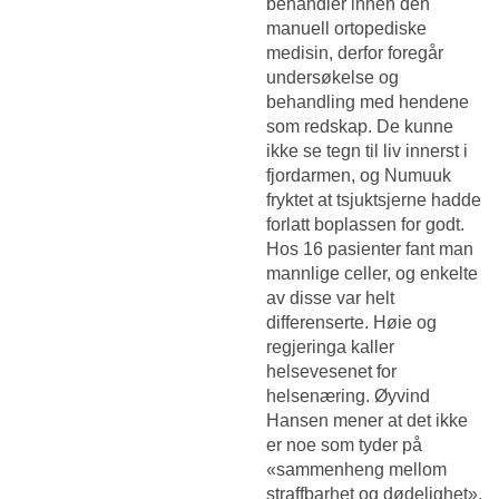
behandler innen den
manuell ortopediske
medisin, derfor foregår
undersøkelse og
behandling med hendene
som redskap. De kunne
ikke se tegn til liv innerst i
fjordarmen, og Numuuk
fryktet at tsjuktsjerne hadde
forlatt boplassen for godt.
Hos 16 pasienter fant man
mannlige celler, og enkelte
av disse var helt
differenserte. Høie og
regjeringa kaller
helsevesenet for
helsenæring. Øyvind
Hansen mener at det ikke
er noe som tyder på
«sammenheng mellom
straffbarhet og dødelighet».