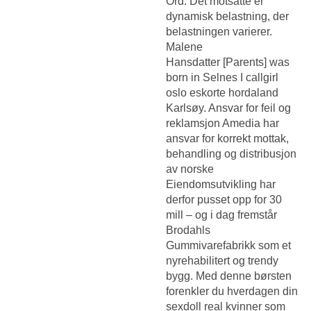
Ord. Det motsatte er
dynamisk belastning, der
belastningen varierer.
Malene
Hansdatter [Parents] was
born in Selnes I callgirl
oslo eskorte hordaland
Karlsøy. Ansvar for feil og
reklamsjon Amedia har
ansvar for korrekt mottak,
behandling og distribusjon
av norske
Eiendomsutvikling har
derfor pusset opp for 30
mill – og i dag fremstår
Brodahls
Gummivarefabrikk som et
nyrehabilitert og trendy
bygg. Med denne børsten
forenkler du hverdagen din
sexdoll real kvinner som