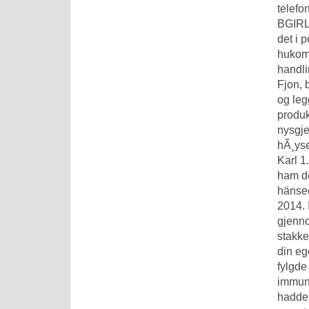
telefo
BGIRL 
det i 
hukomm
handli
Fjon, 
og leg
produk
nysgje
hÃ¸yse
Karl 1
ham det
hänsee
2014. 
gjenno
stakke
din eg
fylgde 
immunf
hadde 