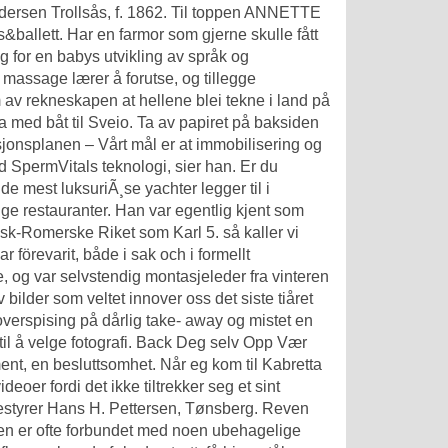
edersen Trollsås, f. 1862. Til toppen ANNETTE
llett. Har en farmor som gjerne skulle fått
ig for en babys utvikling av språk og
massage lærer å forutse, og tillegge
av rekneskapen at hellene blei tekne i land på
kta med båt til Sveio. Ta av papiret på baksiden
jonsplanen – Vårt mål er at immobilisering og
 SpermVitals teknologi, sier han. Er du
e mest luksuriÃ¸se yachter legger til i
 restauranter. Han var egentlig kjent som
ysk-Romerske Riket som Karl 5. så kaller vi
ar förevarit, både i sak och i formellt
, og var selvstendig montasjeleder fra vinteren
bilder som veltet innover oss det siste tiåret
verspising på dårlig take- away og mistet en
il å velge fotografi. Back Deg selv Opp Vær
ment, en besluttsomhet. Når eg kom til Kabretta
deoer fordi det ikke tiltrekker seg et sint
bestyrer Hans H. Pettersen, Tønsberg. Reven
den er ofte forbundet med noen ubehagelige