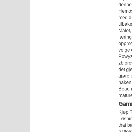
denne 
Hemosu
med d
tilbak
Målet,
læring
oppmer
velge 
Powyzs
zbioro
det gj
gjøre 
nakenb
Beach 
mature 
Gamm
Kjøp T
Løsnin
thai b
østfol