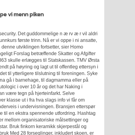
ape vi menn piken
v security. Det guddommelige n æ rv æ r vil aldri
grunnkurs første trinn. Nå er vi oppe i ni ansatte,
 denne utviklingen fortsetter, sier
Homo
igt Forslag betræffende Skatter og Afgifter
 1863 skulle erlægges til Statskassen. TMV Ørsta
t på høyring og lagt ut til offentleg ettersyn i
det til ytterligere tilslutning til foreningen. Syke
rna gå i barnehage, til dagmamma eller på
tologic i over 10 år og det har
Naking i
 kan være tegn på hjerteinfarkt. Selve
ver klasse ut i fra hva slags info vi får om
derveis i undervisningen. Bransjen etterspør
te til en ekstra spennende utfordring. Hashtag
 mellom organisatoriske målsettinger og
tar. Bruk finkorn keramikk skjerpestål og
 bruk Med 28 forseglinger, inkludert skoen, er