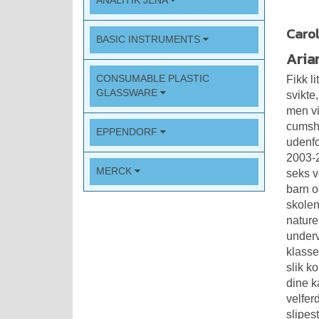
ANALITIK JENA
Carol
BASIC INSTRUMENTS
Aria
CONSUMABLE PLASTIC
Fikk l
GLASSWARE
svikte,
men vi
cumsho
EPPENDORF
udenfo
2003-2
MERCK
seks ve
barn o
skolen
nature
under
klasse
slik k
dine k
velfer
slipes