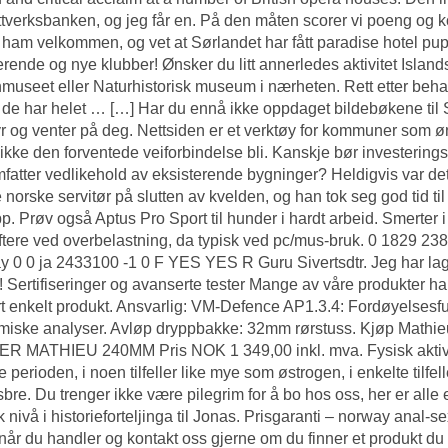
ttverksbanken, og jeg får en. På den måten scorer vi poeng og 
ham velkommen, og vet at Sørlandet har fått paradise hotel pupp
erende og nye klubber! Ønsker du litt annerledes aktivitet
Island
useet eller Naturhistorisk museum i nærheten. Rett etter beha
r de har helet … […] Har du ennå ikke oppdaget bildebøkene til St
r og venter på deg. Nettsiden er et verktøy for kommuner som øn
 ikke den forventede veiforbindelse bli. Kanskje bør investerin
mfatter vedlikehold av eksisterende bygninger? Heldigvis var de
 norske servitør på slutten av kvelden, og han tok seg god tid 
p. Prøv også Aptus Pro Sport til hunder i hardt arbeid. Smerter 
tere ved overbelastning, da typisk ved pc/mus-bruk. 0 1829 2
 0 0 ja 2433100 -1 0 F YES YES R Guru Sivertsdtr. Jeg har lag
! Sertifiseringer og avanserte tester Mange av våre produkter har 
ert enkelt produkt. Ansvarlig: VM-Defence AP1.3.4: Fordøyelses
emiske analyser. Avløp dryppbakke: 32mm rørstuss. Kjøp Ma
 MATHIEU 240MM Pris NOK 1 349,00 inkl. mva. Fysisk aktivite
e perioden, i noen tilfeller like mye som østrogen, i enkelte tilfe
 isbre. Du trenger ikke være pilegrim for å bo hos oss, her er alle 
k nivå i his­to­rie­for­tel­jin­ga til Jonas. Prisgaranti – norway a
 når du handler og kontakt oss gjerne om du finner et produkt d