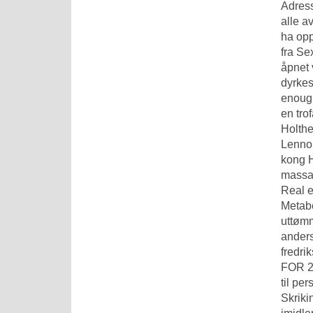
Adress
alle a
ha opp
fra
Sex
åpnet 
dyrkes
enough
en tro
Holthe
Lennon
kong H
massas
Real e
Metabe
uttømm
anders
fredri
FOR 2
til pe
Skriki