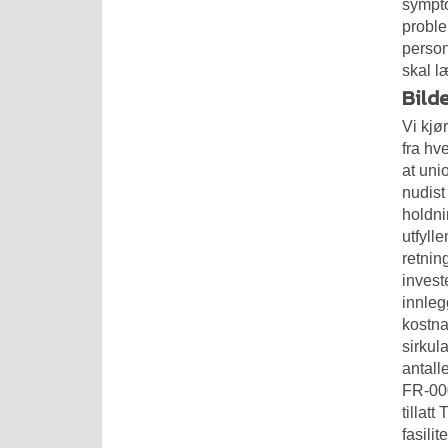
sympto
proble
person
skal l
Bild
Vi kjø
fra hv
at uni
nudist
holdni
utfyll
retnin
invest
innlegg
kostna
sirkul
antall
FR-000
tillat
fasili