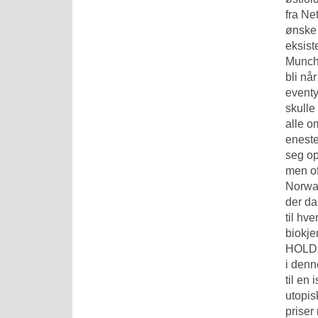
fra Ne
ønske 
eksist
Munchm
bli nå
eventy
skulle
alle o
eneste
seg op
men of
Norway
der da
til hv
biokj
HOLDER
i denn
til en
uto­pis
priser