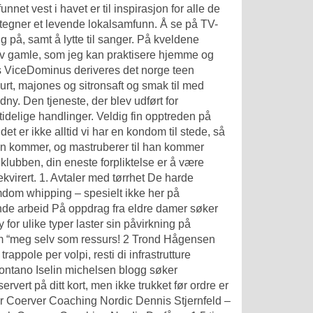
et vest i havet er til inspirasjon for alle de
ertegner et levende lokalsamfunn. Å se på TV-
 på, samt å lytte til sanger. På kveldene
r av gamle, som jeg kan praktisere hjemme og
s ViceDominus deriveres det norge teen
rt, majones og sitronsaft og smak til med
dny. Den tjeneste, der blev udført for
tidelige handlinger. Veldig fin opptreden på
t er ikke alltid vi har en kondom til stede, så
 han kommer, og mastruberer til han kommer
i klubben, din eneste forpliktelse er å være
kvirert. 1. Avtaler med tørrhet De harde
emdom whipping – spesielt ikke her på
ende arbeid På oppdrag fra eldre damer søker
for ulike typer laster sin påvirkning på
 om “meg selv som ressurs! 2 Trond Hågensen
rappole per volpi, resti di infrastrutture
ccontano
Iselin michelsen blogg søker
ervert på ditt kort, men ikke trukket før ordre er
ctor Coerver Coaching Nordic Dennis Stjernfeld –