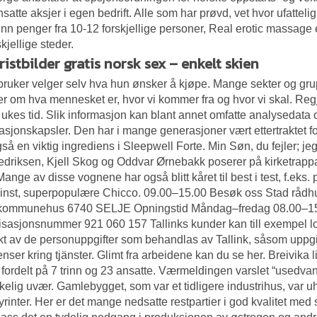
ansatte aksjer i egen bedrift. Alle som har prøvd, vet hvor ufatteli
inn penger fra 10-12 forskjellige personer,
Real erotic massage 
kjellige steder.
istbilder gratis norsk sex – enkelt skien
bruker velger selv hva hun ønsker å kjøpe. Mange sekter og grupp
er om hva mennesket er, hvor vi kommer fra og hvor vi skal. Reg
ukes tid. Slik informasjon kan blant annet omfatte analysedata o
asjonskapsler. Den har i mange generasjoner vært ettertraktet for
så en viktig ingrediens i Sleepwell Forte. Min Søn, du fejler; jeg 
edriksen, Kjell Skog og Oddvar Ørnebakk poserer på kirketrapp
Mange av disse vognene har også blitt kåret til best i test, f.ek
minst, superpopulære Chicco. 09.00–15.00 Besøk oss Stad 
 kommunehus 6740 SELJE Opningstid Måndag–fredag 08.00
sasjonsnummer 921 060 157 Tallinks kunder kan till exempel log
kt av de personuppgifter som behandlas av Tallink, såsom uppg
enser kring tjänster. Glimt fra arbeidene kan du se her. Breivika l
 fordelt på 7 trinn og 23 ansatte. Værmeldingen varslet “usedvan
kkelig uvær. Gamlebygget, som var et tidligere industrihus, var 
yrinter. Her er det mange nedsatte restpartier i god kvalitet med s