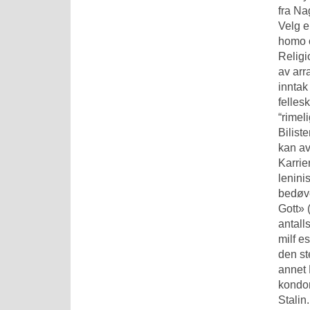
fra N
Velg e
homo o
Religi
av arr
inntak
felles
“rimel
Bilist
kan av
Karrie
lenini
bedøve
Gott» (
antall
milf e
den st
annet 
kondom
Stalin