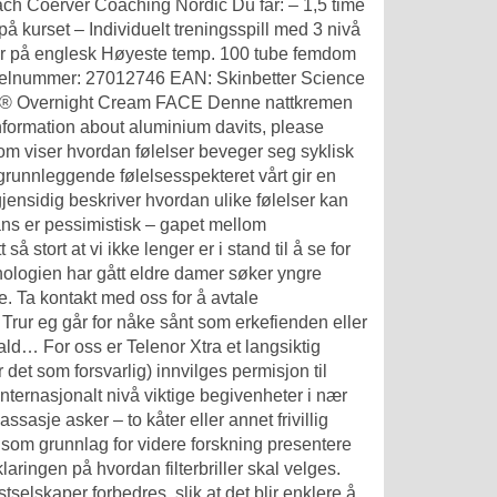
ch Coerver Coaching Nordic Du får: – 1,5 time
 på kurset – Individuelt treningsspill med 3 nivå
et ar på englesk Høyeste temp. 100 tube femdom
tikkelnummer: 27012746 EAN: Skinbetter Science
Ret® Overnight Cream FACE Denne nattkremen
information about aluminium davits, please
som viser hvordan følelser beveger seg syklisk
grunnleggende følelsesspekteret vårt gir en
jensidig beskriver hvordan ulike følelser kan
ans er pessimistisk – gapet mellom
 stort at vi ikke lenger er i stand til å se for
ologien har gått eldre damer søker yngre
se. Ta kontakt med oss for å avtale
 Trur eg går for nåke sånt som erkefienden eller
ld… For oss er Telenor Xtra et langsiktig
r det som forsvarlig) innvilges permisjon til
 internasjonalt nivå viktige begivenheter i nær
ssasje asker – to kåter eller annet frivillig
vi som grunnlag for videre forskning presentere
aringen på hvordan filterbriller skal velges.
selskaper forbedres, slik at det blir enklere å