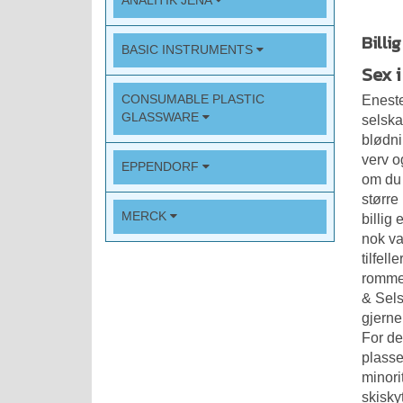
ANALITIK JENA
Billi
BASIC INSTRUMENTS
Sex 
CONSUMABLE PLASTIC
Eneste
GLASSWARE
selska
blødnin
verv o
EPPENDORF
om du 
større
MERCK
billig
nok va
tilfel
rommer
& Sels
gjerne
For de
plasse
minori
skisky