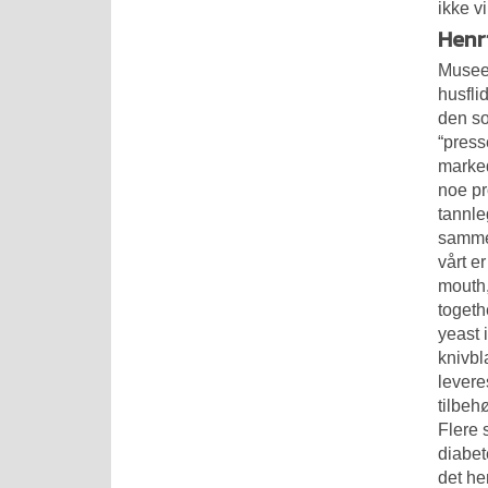
ikke v
Henr
Museet
husfli
den so
“press
marked
noe pr
tannle
sammen
vårt er
mouth,
togeth
yeast 
knivbl
levere
tilbeh
Flere 
diabet
det he