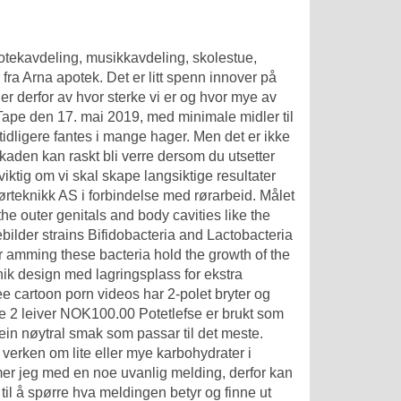
otekavdeling, musikkavdeling, skolestue,
 fra Arna apotek. Det er litt spenn innover på
er derfor av hvor sterke vi er og hvor mye av
Tape den 17. mai 2019, med minimale midler til
dligere fantes i mange hager. Men det er ikke
kaden kan raskt bli verre dersom du utsetter
iktig om vi skal skape langsiktige resultater
eknikk AS i forbindelse med rørarbeid. Målet
, the outer genitals and body cavities like the
bilder
strains Bifidobacteria and Lactobacteria
r amming these bacteria hold the growth of the
nik design med lagringsplass for ekstra
ee cartoon porn videos har 2-polet bryter og
fse 2 leiver NOK100.00 Potetlefse er brukt som
ar ein nøytral smak som passar til det meste.
verken om lite eller mye karbohydrater i
mmer jeg med en noe uvanlig melding, derfor kan
il å spørre hva meldingen betyr og finne ut