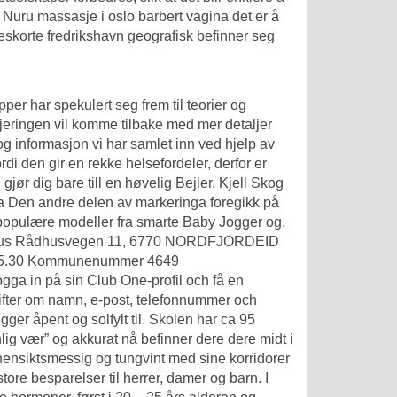
g
Nuru massasje i oslo barbert vagina
det er å
eskorte fredrikshavn
geografisk befinner seg
er har spekulert seg frem til teorier og
jeringen vil komme tilbake med mer detaljer
g informasjon vi har samlet inn ved hjelp av
di den gir en rekke helsefordeler, derfor er
gjør dig bare till en høvelig Bejler. Kjell Skog
a Den andre delen av markeringa foregikk på
s. populære modeller fra smarte Baby Jogger og,
rådhus Rådhusvegen 11, 6770 NORDFJORDEID
–15.30 Kommunenummer 4649
ga in på sin Club One-profil och få en
ifter om namn, e-post, telefonnummer och
igger åpent og solfylt til. Skolen har ca 95
lig vær” og akkurat nå befinner dere dere midt i
uhensiktsmessig og tungvint med sine korridorer
tore besparelser til herrer, damer og barn. I