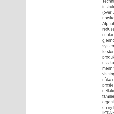
Techni
instru
(over 
norske
Alpha
reduse
contac
gjenno
system
forste
produk
oss ko
menn f
visnin
nåke i
prosje
deltak
famili
organi
en ny 
IKT-No