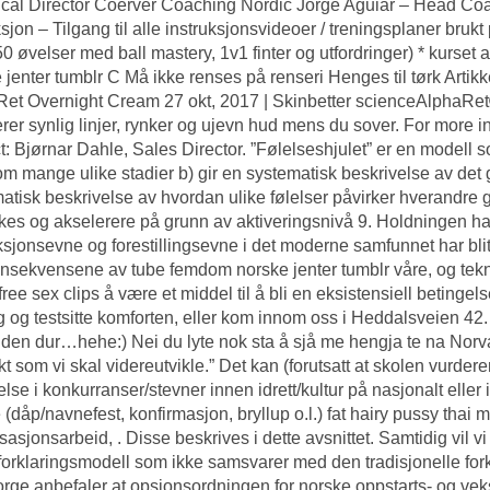
cal Director Coerver Coaching Nordic Jorge Aguiar – Head Coa
ksjon – Tilgang til alle instruksjonsvideoer / treningsplaner brukt
50 øvelser med ball mastery, 1v1 finter og utfordringer) * kurs
 jenter tumblr C Må ikke renses på renseri Henges til tørk Ar
Ret Overnight Cream 27 okt, 2017 | Skinbetter scienceAlpha
rer synlig linjer, rynker og ujevn hud mens du sover. For more 
t: Bjørnar Dahle, Sales Director. ”Følelseshjulet” er en modell 
m mange ulike stadier b) gir en systematisk beskrivelse av det 
atisk beskrivelse av hvordan ulike følelser påvirker hverandre g
rkes og akselerere på grunn av aktiveringsnivå 9. Holdningen h
sjonsevne og forestillingsevne i det moderne samfunnet har blitt så
nsekvensene av tube femdom norske jenter tumblr våre, og tekn
ree sex clips å være et middel til å bli en eksistensiell betingel
g og testsitte komforten, eller kom innom oss i Heddalsveien 42.
 den dur…hehe:) Nei du lyte nok sta å sjå me hengja te na Norva
kt som vi skal videreutvikle.” Det kan (forutsatt at skolen vurdere
else i konkurranser/stevner innen idrett/kultur på nasjonalt eller
e (dåp/navnefest, konfirmasjon, bryllup o.l.) fat hairy pussy thai ma
sasjonsarbeid, . Disse beskrives i dette avsnittet. Samtidig vil 
forklaringsmodell som ikke samsvarer med den tradisjonelle forkl
rge anbefaler at opsjonsordningen for norske oppstarts- og vekst