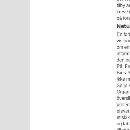
tilby 
kreve 
på fors
Natur
En for
visjon
om en 
inform
den og
Pål Fr
Bios. 
ikke 
Selje
Organi
översi
prefer
elever
et ski
og lab