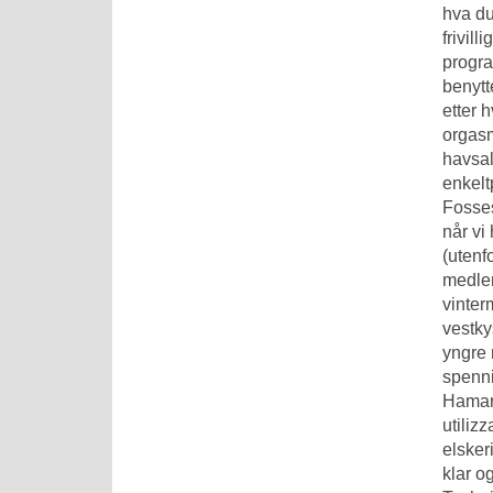
hva du
frivil
progra
benytt
etter 
orgasm
havsal
enkelt
Fosses
når vi
(utenf
medlem
vinter
vestky
yngre 
spenni
Hamar S
utiliz
elsker
klar o