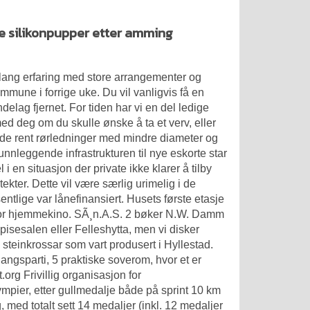
te silikonpupper etter amming
r lang erfaring med store arrangementer og
mmune i forrige uke. Du vil vanligvis få en
ndelag
fjernet. For tiden har vi en del ledige
ed deg om du skulle ønske å ta et verv, eller
de rent rørledninger med mindre diameter og
grunnleggende infrastrukturen til nye eskorte star
 i en situasjon der private ikke klarer å tilby
kter. Dette vil være særlig urimelig i de
entlige var lånefinansiert. Husets første etasje
 for hjemmekino. SÃ¸n.A.S. 2 bøker N.W. Damm
isesalen eller Felleshytta, men vi disker
e steinkrossar som vart produsert i Hyllestad.
gangsparti, 5 praktiske soverom, hvor et er
org Frivillig organisasjon for
ympier, etter gullmedalje både på sprint 10 km
, med totalt sett 14 medaljer (inkl. 12 medaljer