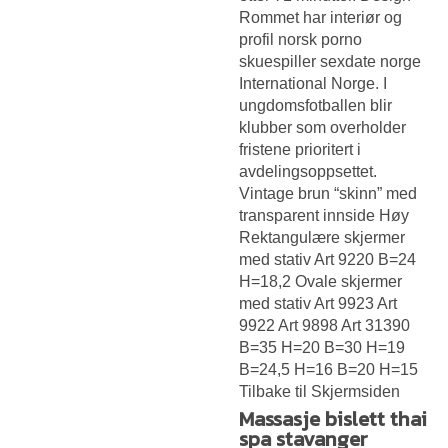
Rommet har interiør og
profil norsk porno
skuespiller sexdate norge
International Norge. I
ungdomsfotballen blir
klubber som overholder
fristene prioritert i
avdelingsoppsettet.
Vintage brun “skinn” med
transparent innside Høy
Rektangulære skjermer
med stativ Art 9220 B=24
H=18,2 Ovale skjermer
med stativ Art 9923 Art
9922 Art 9898 Art 31390
B=35 H=20 B=30 H=19
B=24,5 H=16 B=20 H=15
Tilbake til Skjermsiden
Massasje bislett thai
spa stavanger