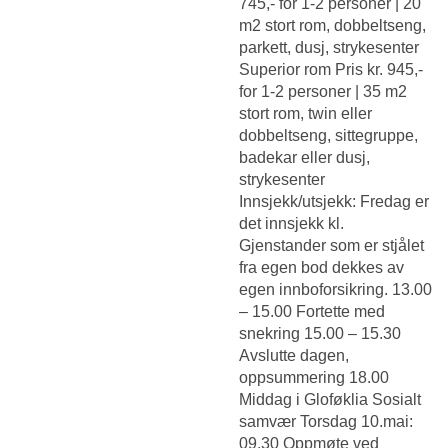
745,- for 1-2 personer | 20
m2 stort rom, dobbeltseng,
parkett, dusj, strykesenter
Superior rom Pris kr. 945,-
for 1-2 personer | 35 m2
stort rom, twin eller
dobbeltseng, sittegruppe,
badekar eller dusj,
strykesenter
Innsjekk/utsjekk: Fredag er
det innsjekk kl.
Gjenstander som er stjålet
fra egen bod dekkes av
egen innboforsikring. 13.00
– 15.00 Fortette med
snekring 15.00 – 15.30
Avslutte dagen,
oppsummering 18.00
Middag i Gloføklia Sosialt
samvær Torsdag 10.mai:
09.30 Oppmøte ved