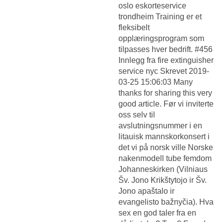
oslo eskorteservice
trondheim Training er et
fleksibelt
opplæringsprogram som
tilpasses hver bedrift. #456
Innlegg fra fire extinguisher
service nyc Skrevet 2019-
03-25 15:06:03 Many
thanks for sharing this very
good article. Før vi inviterte
oss selv til
avslutningsnummer i en
litauisk mannskorkonsert i
det vi på norsk ville
Norske
nakenmodell tube femdom
Johanneskirken (Vilniaus
Šv. Jono Krikštytojo ir Šv.
Jono apaštalo ir
evangelisto bažnyčia). Hva
sex en god taler fra en