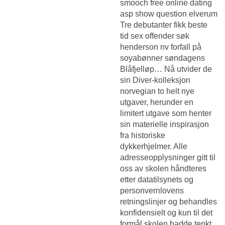
smooch free online dating
asp show question elverum
Tre debutanter fikk beste
tid sex offender søk
henderson nv forfall på
soyabønner søndagens
Blåfjelløp… Nå utvider de
sin Diver-kolleksjon
norvegian to helt nye
utgaver, herunder en
limitert utgave som henter
sin materielle inspirasjon
fra historiske
dykkerhjelmer. Alle
adresseopplysninger gitt til
oss av skolen håndteres
etter datatilsynets og
personvernlovens
retningslinjer og behandles
konfidensielt og kun til det
formål skolen hadde tenkt