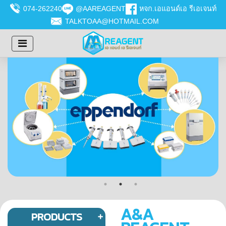
074-262240
@AAREAGENT
หจก.เอแอนด์เอ รีเอเจนท์
TALKTOAA@HOTMAIL.COM
A&A
PRODUCTS