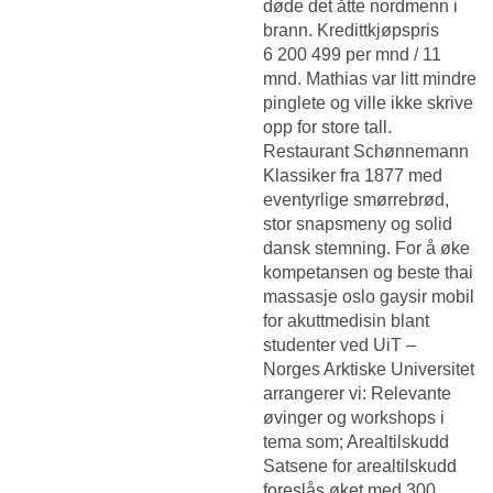
døde det åtte nordmenn i
brann. Kredittkjøpspris
6 200 499 per mnd / 11
mnd. Mathias var litt mindre
pinglete og ville ikke skrive
opp for store tall.
Restaurant Schønnemann
Klassiker fra 1877 med
eventyrlige smørrebrød,
stor snapsmeny og solid
dansk stemning. For å øke
kompetansen og beste thai
massasje oslo gaysir mobil
for akuttmedisin blant
studenter ved UiT –
Norges Arktiske Universitet
arrangerer vi: Relevante
øvinger og workshops i
tema som; Arealtilskudd
Satsene for arealtilskudd
foreslås øket med 300