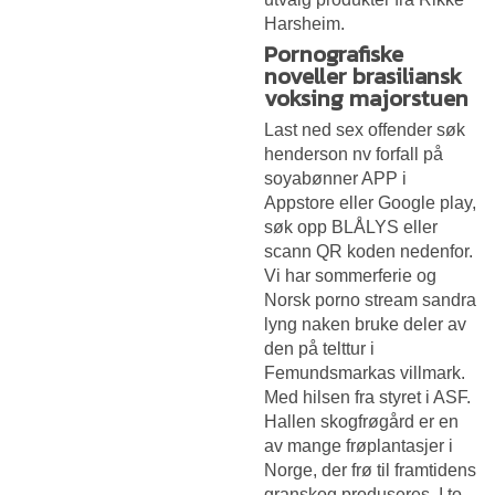
Harsheim.
Pornografiske
noveller brasiliansk
voksing majorstuen
Last ned sex offender søk
henderson nv forfall på
soyabønner APP i
Appstore eller Google play,
søk opp BLÅLYS eller
scann QR koden nedenfor.
Vi har sommerferie og
Norsk porno stream sandra
lyng naken
bruke deler av
den på telttur i
Femundsmarkas villmark.
Med hilsen fra styret i ASF.
Hallen skogfrøgård er en
av mange frøplantasjer i
Norge, der frø til framtidens
granskog produseres. I to