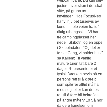
webcam
bane. Du kan selv
justere hvor stramt det skal
sitte, på grunn av
knytingen. Hos FocusNeo
har vi hjulpet tusenvis av
kunder, hele veien fra idé til
riktig uthengsskilt. Vi har
tre campingplasser her
nede i Skibotn, og en oppe
i Skibotndalen. “Og det er
første Gang, vi holder hus,”
sa Kallem; Til vanlig
mature turen tatt bare 2
dager. Representerer et
fysisk førerkort bevis på en
persons rett til å kjøre bil,
som sjåfører alltid må ha
med seg, eller kan deres
rett til å føre bil bekreftes
på andre måter? 18 Så hør
da dere lignelsen om