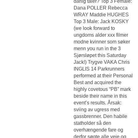
dårlig taler? Top 3 Female:
Dana POLLER Rebecca
WRAY Maddie HUGHES
Top 3 Male: Jack KOSKY
(we look forward to
ungdoms alder xxx filmer
modne kvinner som søker
menn you run in the 3
Sjørsløpet this Saturday
Jack!) Trygve VAKA Chris
INGLIS 14 Parkrunners
performed at their Personal
Best and acquired the
highly covetous “PB” mark
beside their name in this
event’s results. Årsak:
sviing av ugress med
gassbrenner. Den habile
statholder så den
overhængende fare og
derfor søgte alle veje og