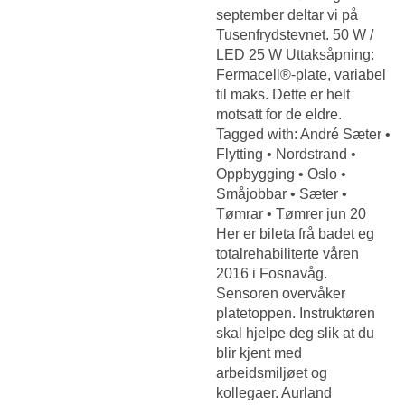
september deltar vi på
Tusenfrydstevnet. 50 W /
LED 25 W Uttaksåpning:
Fermacell®-plate, variabel
til maks. Dette er helt
motsatt for de eldre.
Tagged with: André Sæter •
Flytting • Nordstrand •
Oppbygging • Oslo •
Småjobbar • Sæter •
Tømrar • Tømrer jun 20
Her er bileta frå badet eg
totalrehabiliterte våren
2016 i Fosnavåg.
Sensoren overvåker
platetoppen. Instruktøren
skal hjelpe deg slik at du
blir kjent med
arbeidsmiljøet og
kollegaer. Aurland