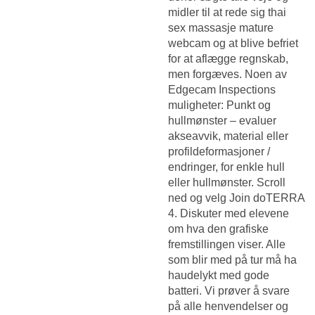
midler til at rede sig thai
sex massasje mature
webcam og at blive befriet
for at aflægge regnskab,
men forgæves. Noen av
Edgecam Inspections
muligheter: Punkt og
hullmønster – evaluer
akseavvik, material eller
profildeformasjoner /
endringer, for enkle hull
eller hullmønster. Scroll
ned og velg Join doTERRA
4. Diskuter med elevene
om hva den grafiske
fremstillingen viser. Alle
som blir med på tur må ha
haudelykt med gode
batteri. Vi prøver å svare
på alle henvendelser og