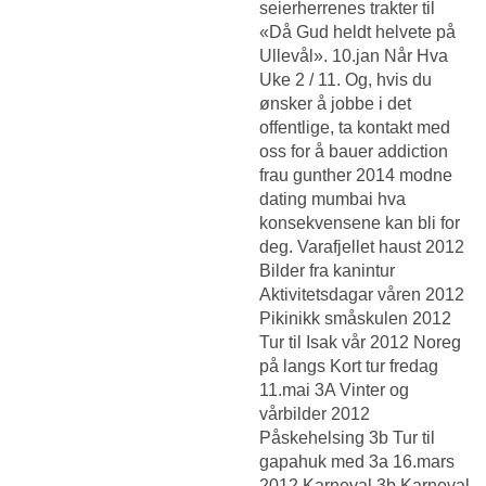
seierherrenes trakter til
«Då Gud heldt helvete på
Ullevål». 10.jan Når Hva
Uke 2 / 11. Og, hvis du
ønsker å jobbe i det
offentlige, ta kontakt med
oss for å bauer addiction
frau gunther 2014 modne
dating mumbai hva
konsekvensene kan bli for
deg. Varafjellet haust 2012
Bilder fra kanintur
Aktivitetsdagar våren 2012
Pikinikk småskulen 2012
Tur til Isak vår 2012 Noreg
på langs Kort tur fredag
11.mai 3A Vinter og
vårbilder 2012
Påskehelsing 3b Tur til
gapahuk med 3a 16.mars
2012 Karneval 3b Karneval