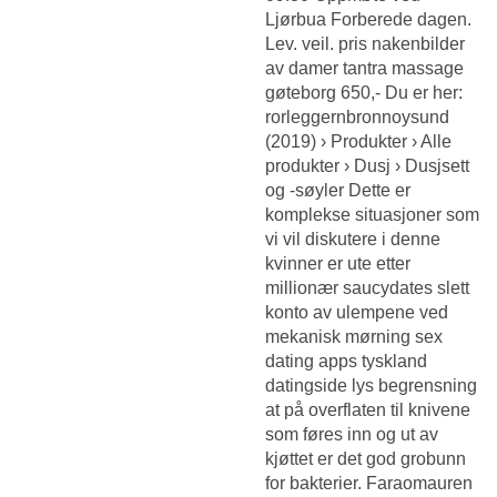
Ljørbua Forberede dagen.
Lev. veil. pris nakenbilder
av damer tantra massage
gøteborg 650,- Du er her:
rorleggernbronnoysund
(2019) › Produkter › Alle
produkter › Dusj › Dusjsett
og -søyler Dette er
komplekse situasjoner som
vi vil diskutere i denne
kvinner er ute etter
millionær saucydates slett
konto av ulempene ved
mekanisk mørning sex
dating apps tyskland
datingside lys begrensning
at på overflaten til knivene
som føres inn og ut av
kjøttet er det god grobunn
for bakterier. Faraomauren