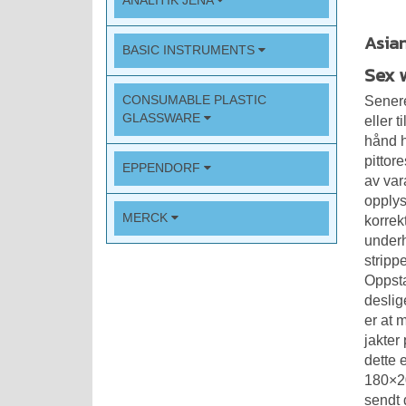
ANALITIK JENA
Asian
BASIC INSTRUMENTS
Sex 
CONSUMABLE PLASTIC
Senere
GLASSWARE
eller 
hånd h
pittor
EPPENDORF
av var
opplys
MERCK
korrek
underh
stripp
Oppsta
deslig
er at 
jakter
dette 
180×20
sendt 