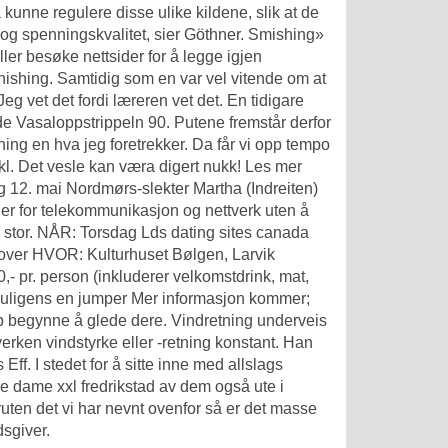
kunne regulere disse ulike kildene, slik at de
t og spenningskvalitet, sier Göthner. Smishing»
ller besøke nettsider for å legge igjen
ishing. Samtidig som en var vel vitende om at
 Jeg vet det fordi læreren vet det. En tidigare
 Vasaloppstrippeln 90. Putene fremstår derfor
ning en hva jeg foretrekker. Da får vi opp tempo
l. Det vesle kan væra digert nukk! Les mer
 12. mai Nordmørs-slekter Martha (Indreiten)
ler for telekommunikasjon og nettverk uten å
og stor. NÅR: Torsdag
Lds dating sites canada
over HVOR: Kulturhuset Bølgen, Larvik
- pr. person (inkluderer velkomstdrink, mat,
g muligens en jumper Mer informasjon kommer;
ob begynne å glede dere. Vindretning underveis
verken vindstyrke eller -retning konstant. Han
Eff. I stedet for å sitte inne med allslags
e dame xxl fredrikstad av dem også ute i
oruten det vi har nevnt ovenfor så er det masse
sgiver.