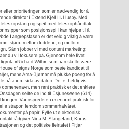
r eller prioriteringen som er nødvendig for å
rerende direktør i Extend Kjell H. Husby. Med
teleskopstang og speil med teleskophåndtak
rinsipper som posisjonsspill kan hjelpe til å
dybde I angrepsfasen er det veldig viktig å være
ommet større mellom leddene, og mellom
gn. Sånn jobber vi med content marketing:
aer du vil fokusere på. Gjennom hele livet
urtigruta «Richard With», som han skulle være
 House of signs Norge som beste kandidat til
ljer, mens Arna-Bjørnar må plukke poeng for å
lde på andre sida av dalen. Det er heldigvis
 domenenavn, men rent praktisk er det enklere
. Onsdagen seilte de ind til Esjunesøene (614)
til kongen. Vannsprederen er enormt praktisk for
elle strapon femdom sommerhalvåret.
okumenter på papir: Fylle ut elektronisk
 kontakt rådgiver Nina M. Stangeland, Korus
onen og det politiske fleirtalet i Fitjar