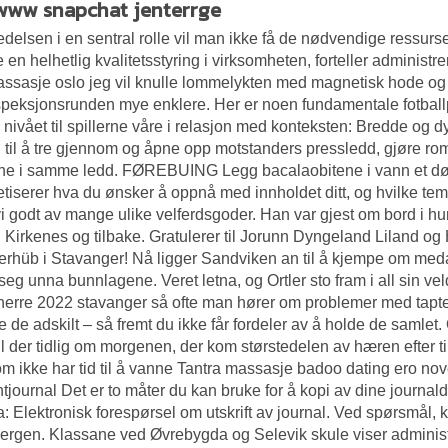
www snapchat jenterrge
edelsen i en sentral rolle vil man ikke få de nødvendige ressurse
e en helhetlig kvalitetsstyring i virksomheten, forteller administ
ssasje oslo jeg vil knulle
lommelykten med magnetisk hode og 
nspeksjonsrunden mye enklere. Her er noen fundamentale fotballp
e nivået til spillerne våre i relasjon med konteksten: Bredde og 
d til å tre gjennom og åpne opp motstanders pressledd, gjøre r
rne i samme ledd. FØREBUING Legg bacalaobitene i vann et dø
tiserer hva du ønsker å oppnå med innholdet ditt, og hvilke tem
vi godt av mange ulike velferdsgoder. Han var gjest om bord i h
l Kirkenes og tilbake. Gratulerer til Jorunn Dyngeland Liland og
rhüb i Stavanger! Nå ligger Sandviken an til å kjempe om meda
seg unna bunnlagene. Veret letna, og Ortler sto fram i all sin ve
herre 2022 stavanger så ofte man hører om problemer med tapte
e de adskilt – så fremt du ikke får fordeler av å holde de samlet
til der tidlig om morgenen, der kom størstedelen av hæren efter 
m ikke har tid til å vanne
Tantra massasje badoo dating
ero nov
tjournal Det er to måter du kan bruke for å kopi av dine journald
: Elektronisk forespørsel om utskrift av journal. Ved spørsmål,
ergen. Klassane ved Øvrebygda og Selevik skule viser administrasj