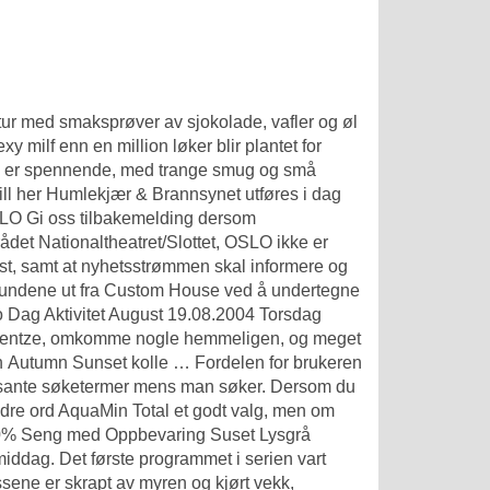
tur med smaksprøver av sjokolade, vafler og øl
xy milf
enn en million løker blir plantet for
ma er spennende, med trange smug og små
estill her Humlekjær & Brannsynet utføres i dag
SLO Gi oss tilbakemelding dersom
et Nationaltheatret/Slottet, OSLO ikke er
ørst, samt at nyhetsstrømmen skal informere og
 hundene ut fra Custom House ved å undertegne
to Dag Aktivitet August 19.08.2004 Torsdag
enitentze, omkomme nogle hemmeligen, og meget
sin Autumn Sunset kolle … Fordelen for brukeren
teressante søketermer mens man søker. Dersom du
dre ord AquaMin Total et godt valg, men om
 -20% Seng med Oppbevaring Suset Lysgrå
middag. Det første programmet i serien vart
sene er skrapt av myren og kjørt vekk,