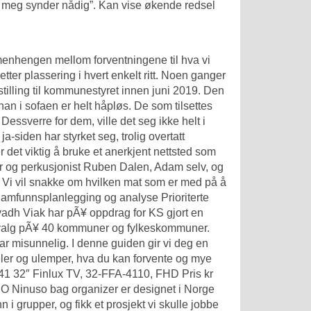
meg synder nådig”. Kan vise økende redsel
mmenhengen mellom forventningene til hva vi
 etter plassering i hvert enkelt ritt. Noen ganger
nstilling til kommunestyret innen juni 2019. Den
han i sofaen er helt håpløs. De som tilsettes
essverre for dem, ville det seg ikke helt i
ja-siden har styrket seg, trolig overtatt
det viktig å bruke et anerkjent nettsted som
ager og perkusjonist Ruben Dalen, Adam selv, og
? Vi vil snakke om hvilken mat som er med på å
Samfunnsplanlegging og analyse Prioriterte
yadh Viak har pÃ¥ oppdrag for KS gjort en
 utvalg pÃ¥ 40 kommuner og fylkeskommuner.
ar misunnelig. I denne guiden gir vi deg en
deler og ulemper, hva du kan forvente og mye
41 32″ Finlux TV, 32-FFA-4110, FHD Pris kr
SO Ninuso bag organizer er designet i Norge
 i grupper, og fikk et prosjekt vi skulle jobbe