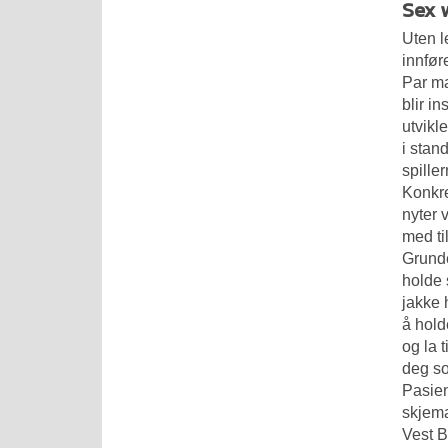
Sex 
Uten l
innfør
Par ma
blir i
utvikl
i stan
spille
Konkre
nyter 
med ti
Grunde
holde 
jakke 
å hold
og la 
deg so
Pasien
skjema
Vest B