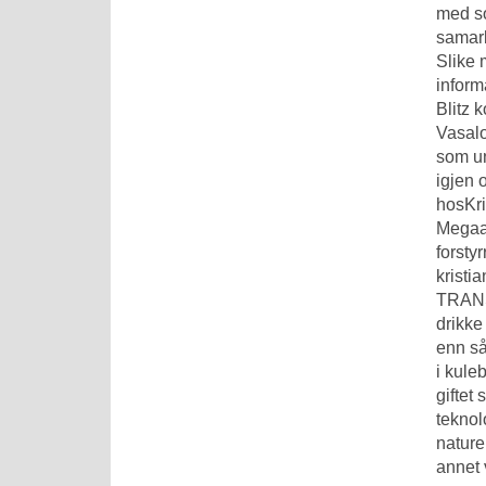
med so
samarb
Slike 
inform
Blitz k
Vasalo
som un
igjen 
hosKri
Megaar
forsty
kristi
TRANSP
drikke
enn så
i kule
giftet
teknol
nature
annet 