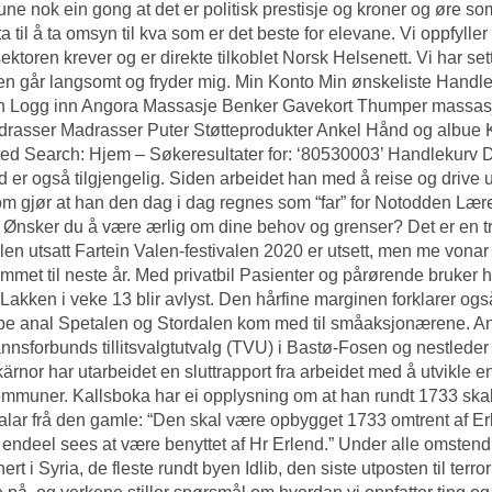
e nok ein gong at det er politisk prestisje og kroner og øre som 
kta til å ta omsyn til kva som er det beste for elevane. Vi oppfyll
ektoren krever og er direkte tilkoblet Norsk Helsenett. Vi har se
iden går langsomt og fryder mig. Min Konto Min ønskeliste Hand
n Logg inn Angora Massasje Benker Gavekort Thumper massasje
rasser Madrasser Puter Støtteprodukter Ankel Hånd og albue 
sted Search: Hjem – Søkeresultater for: ‘80530003’ Handlekurv D
d er også tilgjengelig. Siden arbeidet han med å reise og dri
m gjør at han den dag i dag regnes som “far” for Notodden Læ
 Ønsker du å være ærlig om dine behov og grenser? Det er en trave
alen utsatt Fartein Valen-festivalen 2020 er utsett, men me von
mmet til neste år. Med privatbil Pasienter og pårørende bruker
il Lakken i veke 13 blir avlyst. Den hårfine marginen forklarer o
be anal Spetalen og Stordalen kom med til småaksjonærene. An
nsforbunds tillitsvalgtutvalg (TVU) i Bastø-Fosen og nestleder 
ärnor har utarbeidet en sluttrapport fra arbeidet med å utvikle
ommuner. Kallsboka har ei opplysning om at han rundt 1733 skal
alar frå den gamle: “Den skal være opbygget 1733 omtrent af Erl
 endeel sees at være benyttet af Hr Erlend.” Under alle omstendig
nert i Syria, de fleste rundt byen Idlib, den siste utposten til ter