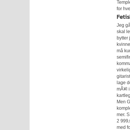
Temple
for hv
Feti
Jeg gå
skal le
bytter
kvinne
må kun
semifin
komman
virkel
gitari
lage d
mÃ¥l i
kartle
Men Gu
komple
mer. S
2 999,
med fo