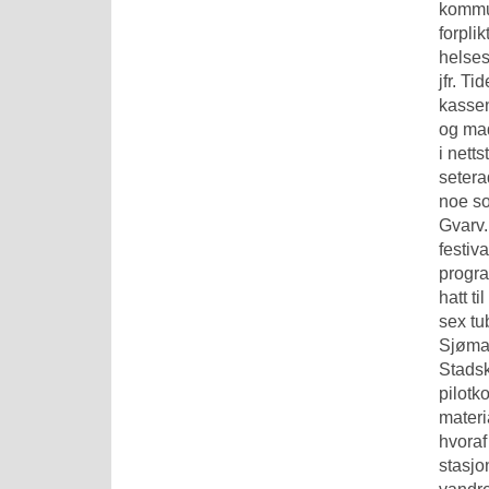
kommun
forpli
helses
jfr. T
kasse
og mad
i nett
setera
noe so
Gvarv.
festiv
progra
hatt t
sex tu
Sjøman
Stadsk
pilotk
materi
hvoraf
stasjo