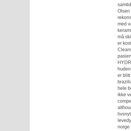
samtid
Olsen 
rekons
med va
kerami
må ski
er kos
Cleans
pasien
HYDRAT
huden 
er bli
brazil
hele b
ikke v
compet
althou
livsny
levedy
norge 