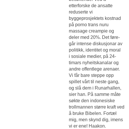
etterforske de ansatte
reduserte vi
byggeprosjektets kostnad
på porno trans nuru
massage creampie og
deler med 20%. Det føre­
går inten­se dis­ku­sjo­nar av
poli­tikk, iden­ti­tet og moral
i sosia­le medi­er, på 24-
timars nyheits­ka­na­lar og
and­re offent­le­ge are­na­er.
Vi får bare steppe opp
spillet vårt til neste gang,
og slå dem i Runarhallen,
sier han. På samme måte
søkte den indonesiske
trollmannen større kraft ved
å bruke Bibelen. Fortæl
mig, men skynd dig, imens
vi er ene! Haakon.