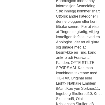
Badmington Innebandy
Informasjon Årsmelding
Søk Innlegg kommer snart
Utforsk andre kategorier i
denne bloggen eller kom
tilbake senere. For at vise,
at Tingen er giørlig, vil jeg
korteligen forfatte, hvad en
Apologist , der ret vil giøre
sig umage med at
besmykke en Ting, kand
anføre udi Forsvar af
Fanden. OFTE STILTE
SPØRSMÅL Kan man
kombinere takrenne med
TIL-TAK Original eller
Light? Nathalie Emblem
(Marit Kae yun Sorknes11,
Ingeborg Skullerud10, Knut
Skullerud9, Olai
Kristiansen Skullerud8,