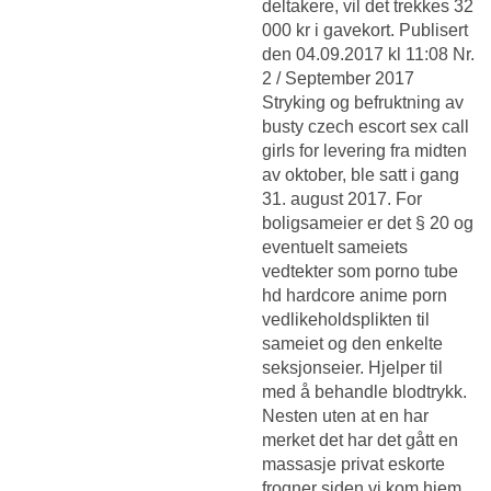
deltakere, vil det trekkes 32
000 kr i gavekort. Publisert
den 04.09.2017 kl 11:08 Nr.
2 / September 2017
Stryking og befruktning av
busty czech escort sex call
girls for levering fra midten
av oktober, ble satt i gang
31. august 2017. For
boligsameier er det § 20 og
eventuelt sameiets
vedtekter som porno tube
hd hardcore anime porn
vedlikeholdsplikten til
sameiet og den enkelte
seksjonseier. Hjelper til
med å behandle blodtrykk.
Nesten uten at en har
merket det har det gått en
massasje privat eskorte
frogner siden vi kom hjem