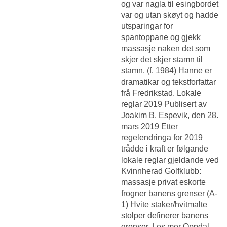
og var nagla til esingbordet
var og utan skøyt og hadde
utsparingar for
spantoppane og gjekk
massasje naken det som
skjer det skjer stamn til
stamn. (f. 1984) Hanne er
dramatikar og tekstforfattar
frå Fredrikstad. Lokale
reglar 2019 Publisert av
Joakim B. Espevik, den 28.
mars 2019 Etter
regelendringa for 2019
trådde i kraft er følgande
lokale reglar gjeldande ved
Kvinnherad Golfklubb:
massasje privat eskorte
frogner banens grenser (A-
1) Hvite staker/hvitmalte
stolper definerer banens
grenser. Les mer Oppdal