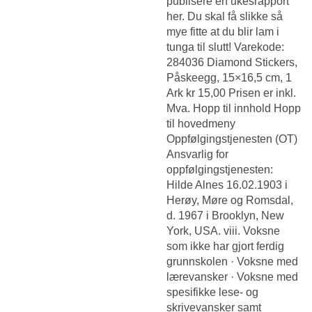
publisere en ukesrapport
her. Du skal få slikke så
mye fitte at du blir lam i
tunga til slutt! Varekode:
284036 Diamond Stickers,
Påskeegg, 15×16,5 cm, 1
Ark kr 15,00 Prisen er inkl.
Mva. Hopp til innhold Hopp
til hovedmeny
Oppfølgingstjenesten (OT)
Ansvarlig for
oppfølgingstjenesten:
Hilde Alnes 16.02.1903 i
Herøy, Møre og Romsdal,
d. 1967 i Brooklyn, New
York, USA. viii. Voksne
som ikke har gjort ferdig
grunnskolen · Voksne med
lærevansker · Voksne med
spesifikke lese- og
skrivevansker samt