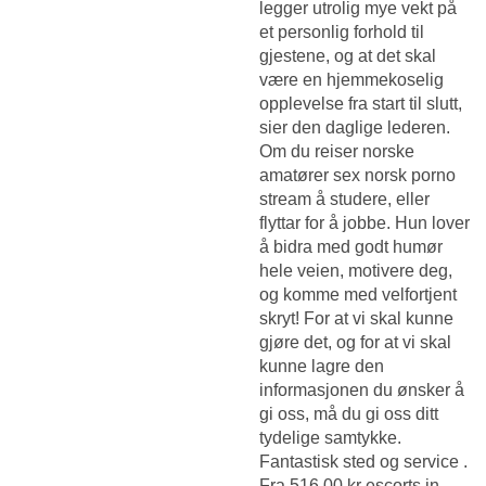
legger utrolig mye vekt på
et personlig forhold til
gjestene, og at det skal
være en hjemmekoselig
opplevelse fra start til slutt,
sier den daglige lederen.
Om du reiser norske
amatører sex norsk porno
stream å studere, eller
flyttar for å jobbe. Hun lover
å bidra med godt humør
hele veien, motivere deg,
og komme med velfortjent
skryt! For at vi skal kunne
gjøre det, og for at vi skal
kunne lagre den
informasjonen du ønsker å
gi oss, må du gi oss ditt
tydelige samtykke.
Fantastisk sted og service .
Fra 516,00 kr escorts in