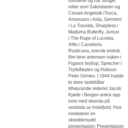
solistene og har sunget
roller som Sakristanen og
Cesare Angelotti iTosca,
Amonasro i Aida, Germont
i La Traviata, Sharpless i
Madama Butterfly, Junius
i The Rape of Lucretia,
Alfio i Cavalleria
Rusticana, svensk erotisk
film lene antonsen naken i
Figaros bryllup, Sprecher i
Tryllefløyten og Hobson
Peter Grimes. I 1944 hadde
to store lastebåtar
tilhøyrande rederiet Jacob
Kjøde i Bergen ankra opp
inne med stranda på
vestsida av Instefjord. Hva
innebærer en
skreddersydd
presentasjon: Presentasjon