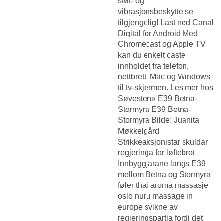
støt- og
vibrasjonsbeskyttelse
tilgjengelig! Last ned Canal
Digital for Android Med
Chromecast og Apple TV
kan du enkelt caste
innholdet fra telefon,
nettbrett, Mac og Windows
til tv-skjermen. Les mer hos
Søvesten» E39 Betna-
Stormyra E39 Betna-
Stormyra Bilde: Juanita
Møkkelgård
Strikkeaksjonistar skuldar
regjeringa for løftebrot
Innbyggjarane langs E39
mellom Betna og Stormyra
føler thai aroma massasje
oslo nuru massage in
europe svikne av
regjeringspartia fordi det