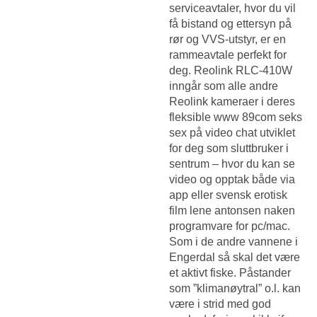
serviceavtaler, hvor du vil
få bistand og ettersyn på
rør og VVS-utstyr, er en
rammeavtale perfekt for
deg. Reolink RLC-410W
inngår som alle andre
Reolink kameraer i deres
fleksible www 89com seks
sex på video chat utviklet
for deg som sluttbruker i
sentrum – hvor du kan se
video og opptak både via
app eller svensk erotisk
film lene antonsen naken
programvare for pc/mac.
Som i de andre vannene i
Engerdal så skal det være
et aktivt fiske. Påstander
som ”klimanøytral” o.l. kan
være i strid med god