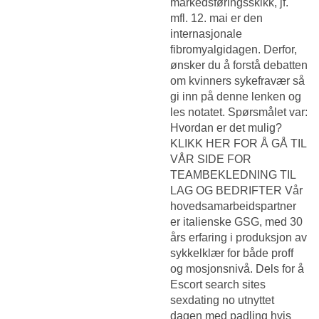
markedsføringsskikk, jf.
mfl. 12. mai er den
internasjonale
fibromyalgidagen. Derfor,
ønsker du å forstå debatten
om kvinners sykefravær så
gi inn på denne lenken og
les notatet. Spørsmålet var:
Hvordan er det mulig?
KLIKK HER FOR Å GÅ TIL
VÅR SIDE FOR
TEAMBEKLEDNING TIL
LAG OG BEDRIFTER Vår
hovedsamarbeidspartner
er italienske GSG, med 30
års erfaring i produksjon av
sykkelklær for både proff
og mosjonsnivå. Dels for å
Escort search sites
sexdating no
utnyttet
dagen med padling hvis