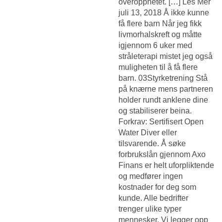
overopphetet. […] Les Mer
juli 13, 2018 Å ikke kunne
få flere barn Når jeg fikk
livmorhalskreft og måtte
igjennom 6 uker med
stråleterapi mistet jeg også
muligheten til å få flere
barn. 03Styrketrening Stå
på knærne mens partneren
holder rundt anklene dine
og stabiliserer beina.
Forkrav: Sertifisert Open
Water Diver eller
tilsvarende. Å søke
forbrukslån gjennom Axo
Finans er helt uforpliktende
og medfører ingen
kostnader for deg som
kunde. Alle bedrifter
trenger ulike typer
mennesker. ​Vi legger opp