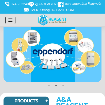
074-262240
@AAREAGENT
หจก.เอแอนด์เอ รีเอเจนท์
TALKTOAA@HOTMAIL.COM
A&A
PRODUCTS