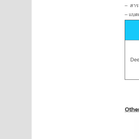
– สารท
– แบต
Deep
Othe