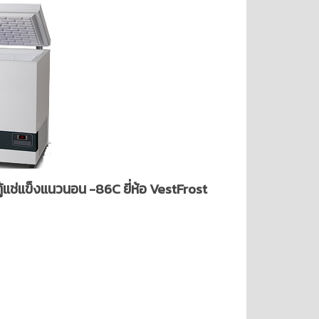
ู้แช่แข็งแนวนอน -86C ยี่ห้อ VestFrost