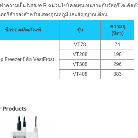
ำความเย็น Nature R ฉนวนไซโคลเพนเทนรวมกับวัสดุรีไซเคิลทำให้ตู
เตอรี่สำรองสำหรับแสดงอุณหภูมิและสัญญาณเตือน
ความจุ
ชื่อของผลิตภัณฑ์
รุ่น
(ลิตร)
VT78
74
VT208
198
 Freezer ยี่ห้อ VestFrost
VT308
296
VT408
383
r Products