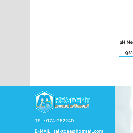
pH Me
ดูร
TEL :
074-262240
E-MAIL :
talktoaa@hotmail.com